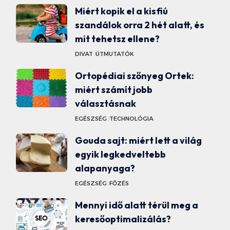
Miért kopik el a kisfiú
szandálok orra 2 hét alatt, és
mit tehetsz ellene?
DIVAT
ÚTMUTATÓK
Ortopédiai szőnyeg Ortek:
miért számít jobb
választásnak
EGÉSZSÉG
TECHNOLÓGIA
Gouda sajt: miért lett a világ
egyik legkedveltebb
alapanyaga?
EGÉSZSÉG
FŐZÉS
Mennyi idő alatt térül meg a
keresőoptimalizálás?