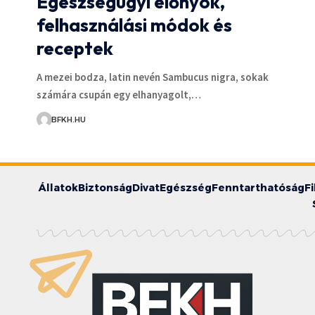
Egészségügyi előnyök,
felhasználási módok és
receptek
A mezei bodza, latin nevén Sambucus nigra, sokak
számára csupán egy elhanyagolt,…
BFKH.HU
Állatok
Biztonság
Divat
Egészség
Fenntarthatóság
F