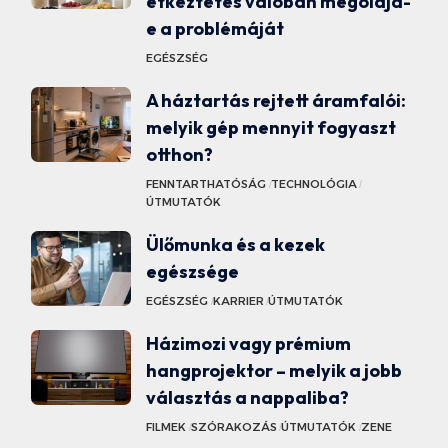
étkeztetés valóban megoldja-
e a problémáját
EGÉSZSÉG
A háztartás rejtett áramfalói:
melyik gép mennyit fogyaszt
otthon?
FENNTARTHATÓSÁG
TECHNOLÓGIA
ÚTMUTATÓK
Ülőmunka és a kezek
egészsége
EGÉSZSÉG
KARRIER
ÚTMUTATÓK
Házimozi vagy prémium
hangprojektor – melyik a jobb
választás a nappaliba?
FILMEK
SZÓRAKOZÁS
ÚTMUTATÓK
ZENE