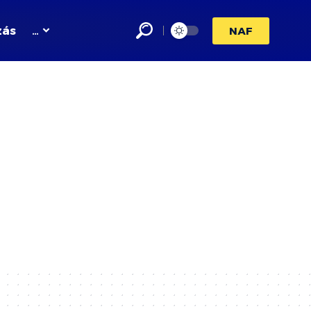
zás
…
NAF