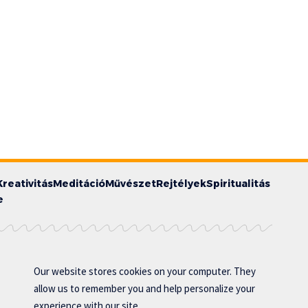
Kreativitás
Meditáció
Művészet
Rejtélyek
Spiritualitás
e
Our website stores cookies on your computer. They
allow us to remember you and help personalize your
experience with our site..