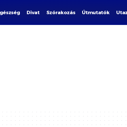
gészség
Divat
Szórakozás
Útmutatók
Uta