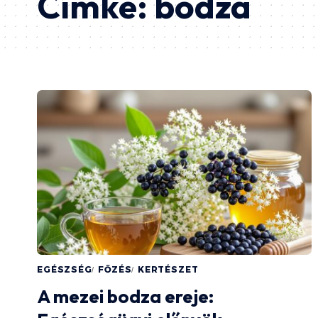
Címke:
bodza
EGÉSZSÉG
FŐZÉS
KERTÉSZET
A mezei bodza ereje: