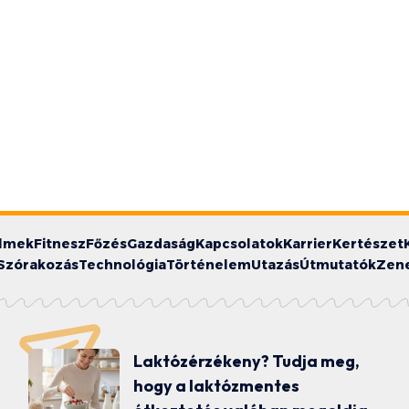
ilmek
Fitnesz
Főzés
Gazdaság
Kapcsolatok
Karrier
Kertészet
Szórakozás
Technológia
Történelem
Utazás
Útmutatók
Zen
Laktózérzékeny? Tudja meg,
hogy a laktózmentes