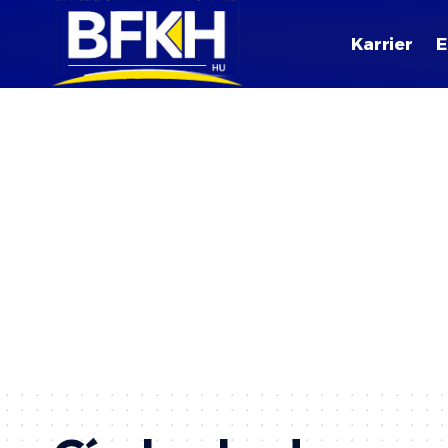
Karrier
E