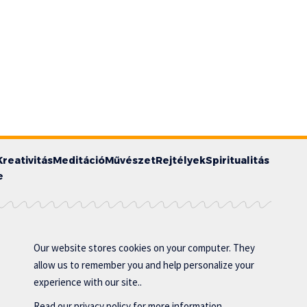
Kreativitás
Meditáció
Művészet
Rejtélyek
Spiritualitás
e
Our website stores cookies on your computer. They
allow us to remember you and help personalize your
experience with our site..
Read our
privacy policy
for more information.