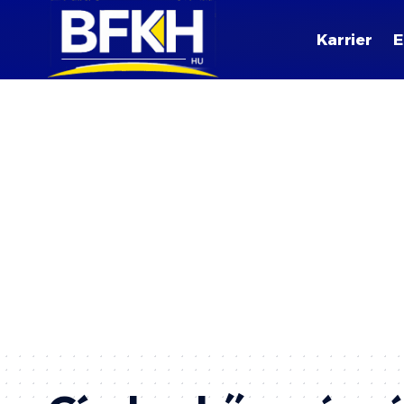
Karrier
E