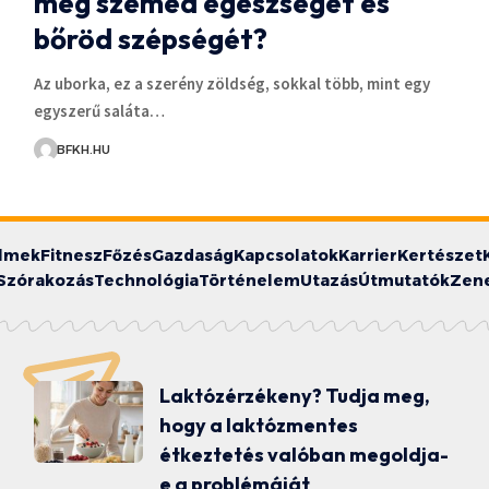
meg szemed egészségét és
bőröd szépségét?
Az uborka, ez a szerény zöldség, sokkal több, mint egy
egyszerű saláta…
BFKH.HU
ilmek
Fitnesz
Főzés
Gazdaság
Kapcsolatok
Karrier
Kertészet
Szórakozás
Technológia
Történelem
Utazás
Útmutatók
Zen
Laktózérzékeny? Tudja meg,
hogy a laktózmentes
étkeztetés valóban megoldja-
e a problémáját