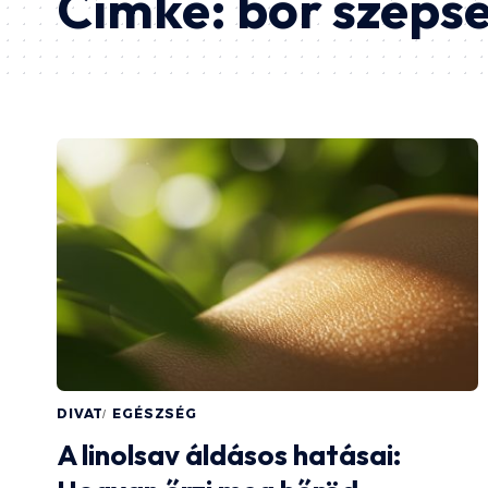
Címke:
bőr széps
DIVAT
EGÉSZSÉG
A linolsav áldásos hatásai: