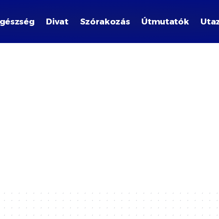
gészség
Divat
Szórakozás
Útmutatók
Uta