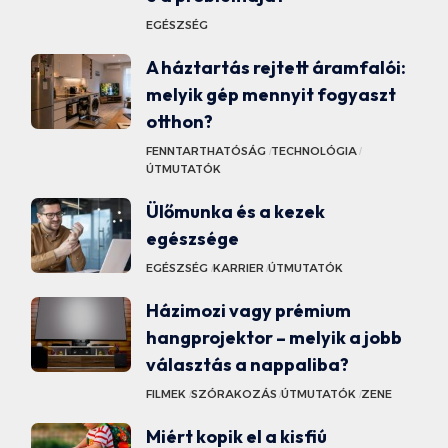
EGÉSZSÉG
A háztartás rejtett áramfalói:
melyik gép mennyit fogyaszt
otthon?
FENNTARTHATÓSÁG
TECHNOLÓGIA
ÚTMUTATÓK
Ülőmunka és a kezek
egészsége
EGÉSZSÉG
KARRIER
ÚTMUTATÓK
Házimozi vagy prémium
hangprojektor – melyik a jobb
választás a nappaliba?
FILMEK
SZÓRAKOZÁS
ÚTMUTATÓK
ZENE
Miért kopik el a kisfiú