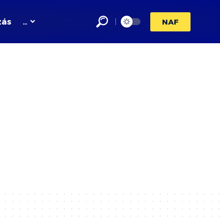
zás
…
NAF