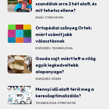
szandálok orra 2 hét alatt, és
mit tehetsz ellene?
DIVAT
ÚTMUTATÓK
Ortopédiai szőnyeg Ortek:
miért számít jobb
választásnak
EGÉSZSÉG
TECHNOLÓGIA
Gouda sajt: miért lett a világ
egyik legkedveltebb
alapanyaga?
EGÉSZSÉG
FŐZÉS
Mennyi idő alatt térül meg a
keresőoptimalizálás?
TECHNOLÓGIA
ÚTMUTATÓK