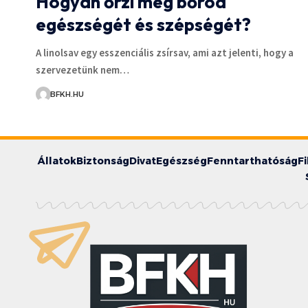
Hogyan őrzi meg bőröd
egészségét és szépségét?
A linolsav egy esszenciális zsírsav, ami azt jelenti, hogy a
szervezetünk nem…
BFKH.HU
Állatok
Biztonság
Divat
Egészség
Fenntarthatóság
F