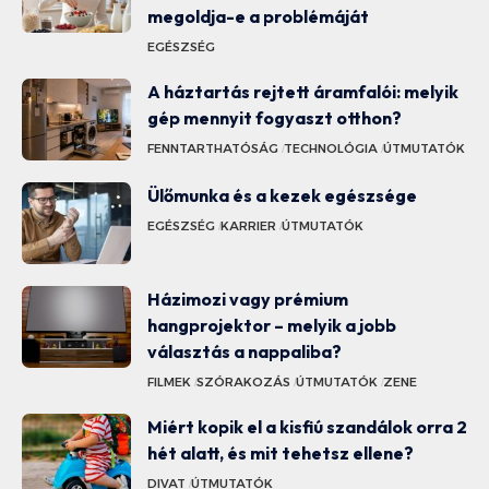
megoldja-e a problémáját
EGÉSZSÉG
A háztartás rejtett áramfalói: melyik
gép mennyit fogyaszt otthon?
FENNTARTHATÓSÁG
TECHNOLÓGIA
ÚTMUTATÓK
Ülőmunka és a kezek egészsége
EGÉSZSÉG
KARRIER
ÚTMUTATÓK
Házimozi vagy prémium
hangprojektor – melyik a jobb
választás a nappaliba?
FILMEK
SZÓRAKOZÁS
ÚTMUTATÓK
ZENE
Miért kopik el a kisfiú szandálok orra 2
hét alatt, és mit tehetsz ellene?
DIVAT
ÚTMUTATÓK