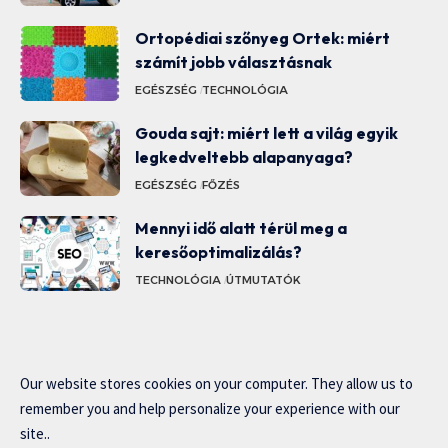
Ortopédiai szőnyeg Ortek: miért
számít jobb választásnak
EGÉSZSÉG
TECHNOLÓGIA
Gouda sajt: miért lett a világ egyik
legkedveltebb alapanyaga?
EGÉSZSÉG
FŐZÉS
Mennyi idő alatt térül meg a
keresőoptimalizálás?
TECHNOLÓGIA
ÚTMUTATÓK
Our website stores cookies on your computer. They allow us to
remember you and help personalize your experience with our
site..