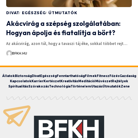
DIVAT
EGÉSZSÉG
ÚTMUTATÓK
Akácvirág a szépség szolgálatában:
Hogyan ápolja és fiatalítja a bőrt?
Az akácvirág, azon túl, hogy a tavaszi táj éke, sokkal többet rejt…
BFKH.HU
Állatok
Biztonság
Divat
Egészség
Fenntarthatóság
Filmek
Fitnesz
Főzés
Gazdaság
Kapcsolatok
Karrier
Kertészet
Kreativitás
Meditáció
Művészet
Rejtélyek
Spiritualitás
Szórakozás
Technológia
Történelem
Utazás
Útmutatók
Zene