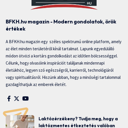
BFKH.hu magazin - Modern gondolatok, örök
értékek
A BFKH.hu magazin egy széles spektrumú online platform, amely
az élet minden területéről kínál tartalmat. Lapunk egyedülálló
módon ötvözi a kortárs gondolkodást az időtlen bölcsességgel.
Célunk, hogy olvasóink inspirációt találjanak mindennapi
életükhöz, legyen szó egészségről, karrierről, technológiáról
vagy spiritualitásról. Hiszünk abban, hogy a minőségi tartalommal
gazdagíthatjuk az emberek életét.
Laktózérzékeny? Tudja meg, hogy a
laktózmentes étkeztetés valóban