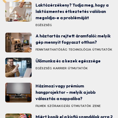
Laktózérzékeny? Tudja meg, hogy a
laktózmentes étkeztetés valóban
megoldja-e a problémáját
EGÉSZSÉG
A háztartás rejtett áramfalói: melyik
gép mennyit fogyaszt otthon?
FENNTARTHATÓSÁG
TECHNOLÓGIA
ÚTMUTATÓK
Ülőmunka és a kezek egészsége
EGÉSZSÉG
KARRIER
ÚTMUTATÓK
Házimozi vagy prémium
hangprojektor – melyik a jobb
választás a nappaliba?
FILMEK
SZÓRAKOZÁS
ÚTMUTATÓK
ZENE
Miért kopik el a kisfiú szandálok orra 2