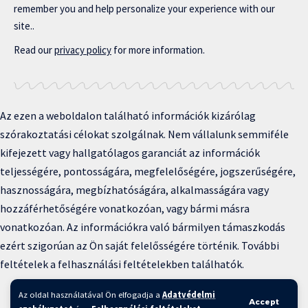
remember you and help personalize your experience with our
site..
Read our
privacy policy
for more information.
Az ezen a weboldalon található információk kizárólag
szórakoztatási célokat szolgálnak. Nem vállalunk semmiféle
kifejezett vagy hallgatólagos garanciát az információk
teljességére, pontosságára, megfelelőségére, jogszerűségére,
hasznosságára, megbízhatóságára, alkalmasságára vagy
hozzáférhetőségére vonatkozóan, vagy bármi másra
vonatkozóan. Az információkra való bármilyen támaszkodás
ezért szigorúan az Ön saját felelősségére történik. További
feltételek a felhasználási feltételekben találhatók.
Copyright © 2025 BFKH.hu
Az oldal használatával Ön elfogadja a
Adatvédelmi
Accept