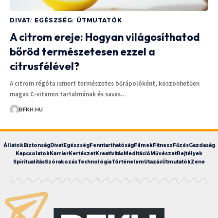
DIVAT
EGÉSZSÉG
ÚTMUTATÓK
A citrom ereje: Hogyan világosíthatod
bőröd természetesen ezzel a
citrusfélével?
A citrom régóta ismert természetes bőrápolóként, köszönhetően
magas C-vitamin tartalmának és savas…
BFKH.HU
Állatok
Biztonság
Divat
Egészség
Fenntarthatóság
Filmek
Fitnesz
Főzés
Gazdaság
Kapcsolatok
Karrier
Kertészet
Kreativitás
Meditáció
Művészet
Rejtélyek
Spiritualitás
Szórakozás
Technológia
Történelem
Utazás
Útmutatók
Zene