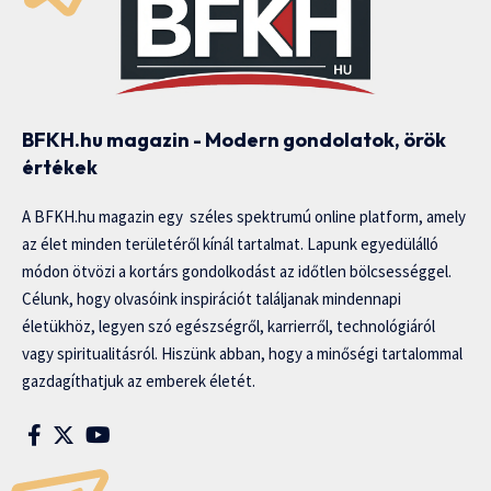
BFKH.hu magazin - Modern gondolatok, örök
értékek
A BFKH.hu magazin egy széles spektrumú online platform, amely
az élet minden területéről kínál tartalmat. Lapunk egyedülálló
módon ötvözi a kortárs gondolkodást az időtlen bölcsességgel.
Célunk, hogy olvasóink inspirációt találjanak mindennapi
életükhöz, legyen szó egészségről, karrierről, technológiáról
vagy spiritualitásról. Hiszünk abban, hogy a minőségi tartalommal
gazdagíthatjuk az emberek életét.