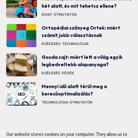
hét alatt, és mit tehetsz ellene?
DIVAT
ÚTMUTATÓK
Ortopédiai szőnyeg Ortek: miért
számít jobb választásnak
EGÉSZSÉG
TECHNOLÓGIA
Gouda sajt: miért lett a világ egyik
legkedveltebb alapanyaga?
EGÉSZSÉG
FŐZÉS
Mennyi idő alatt térül meg a
keresőoptimalizálás?
TECHNOLÓGIA
ÚTMUTATÓK
Our website stores cookies on your computer. They allow us to