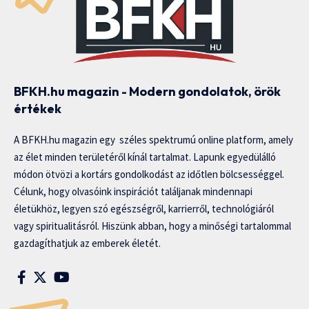
BFKH.hu magazin - Modern gondolatok, örök
értékek
A BFKH.hu magazin egy széles spektrumú online platform, amely
az élet minden területéről kínál tartalmat. Lapunk egyedülálló
módon ötvözi a kortárs gondolkodást az időtlen bölcsességgel.
Célunk, hogy olvasóink inspirációt találjanak mindennapi
életükhöz, legyen szó egészségről, karrierről, technológiáról
vagy spiritualitásról. Hiszünk abban, hogy a minőségi tartalommal
gazdagíthatjuk az emberek életét.