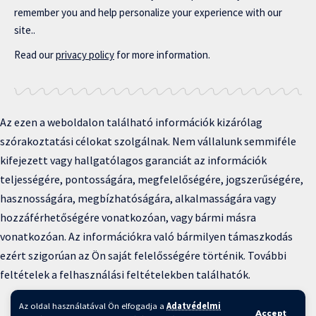
remember you and help personalize your experience with our
site..
Read our
privacy policy
for more information.
Az ezen a weboldalon található információk kizárólag
szórakoztatási célokat szolgálnak. Nem vállalunk semmiféle
kifejezett vagy hallgatólagos garanciát az információk
teljességére, pontosságára, megfelelőségére, jogszerűségére,
hasznosságára, megbízhatóságára, alkalmasságára vagy
hozzáférhetőségére vonatkozóan, vagy bármi másra
vonatkozóan. Az információkra való bármilyen támaszkodás
ezért szigorúan az Ön saját felelősségére történik. További
feltételek a felhasználási feltételekben találhatók.
Copyright © 2025 BFKH.hu
Az oldal használatával Ön elfogadja a
Adatvédelmi
Accept