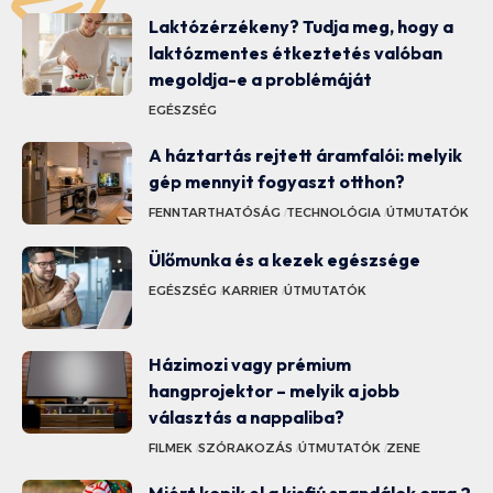
Laktózérzékeny? Tudja meg, hogy a
laktózmentes étkeztetés valóban
megoldja-e a problémáját
EGÉSZSÉG
A háztartás rejtett áramfalói: melyik
gép mennyit fogyaszt otthon?
FENNTARTHATÓSÁG
TECHNOLÓGIA
ÚTMUTATÓK
Ülőmunka és a kezek egészsége
EGÉSZSÉG
KARRIER
ÚTMUTATÓK
Házimozi vagy prémium
hangprojektor – melyik a jobb
választás a nappaliba?
FILMEK
SZÓRAKOZÁS
ÚTMUTATÓK
ZENE
Miért kopik el a kisfiú szandálok orra 2