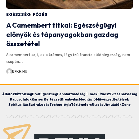
EGÉSZSÉG
FŐZÉS
A Camembert titkai: Egészségügyi
előnyök és tápanyagokban gazdag
összetétel
A camembert sajt, ez a krémes, lágy ízű francia különlegesség, nem
csupán…
BFKH.HU
Állatok
Biztonság
Divat
Egészség
Fenntarthatóság
Filmek
Fitnesz
Főzés
Gazdaság
Kapcsolatok
Karrier
Kertészet
Kreativitás
Meditáció
Művészet
Rejtélyek
Spiritualitás
Szórakozás
Technológia
Történelem
Utazás
Útmutatók
Zene