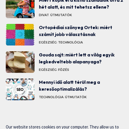
hét alatt, és mit tehetsz ellene?
DIVAT
ÚTMUTATÓK
Ortopédiai szőnyeg Ortek: miért
számít jobb választásnak
EGÉSZSÉG
TECHNOLÓGIA
Gouda sajt: miért lett a világ egyik
legkedveltebb alapanyaga?
EGÉSZSÉG
FŐZÉS
Mennyi idő alatt térül meg a
keresőoptimalizálás?
TECHNOLÓGIA
ÚTMUTATÓK
Our website stores cookies on your computer. They allow us to