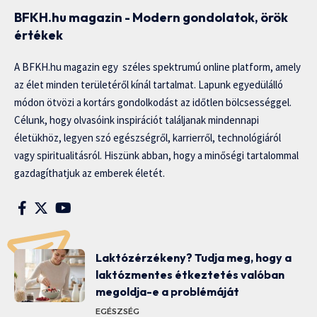
BFKH.hu magazin - Modern gondolatok, örök
értékek
A BFKH.hu magazin egy széles spektrumú online platform, amely
az élet minden területéről kínál tartalmat. Lapunk egyedülálló
módon ötvözi a kortárs gondolkodást az időtlen bölcsességgel.
Célunk, hogy olvasóink inspirációt találjanak mindennapi
életükhöz, legyen szó egészségről, karrierről, technológiáról
vagy spiritualitásról. Hiszünk abban, hogy a minőségi tartalommal
gazdagíthatjuk az emberek életét.
Laktózérzékeny? Tudja meg, hogy a
laktózmentes étkeztetés valóban
megoldja-e a problémáját
EGÉSZSÉG