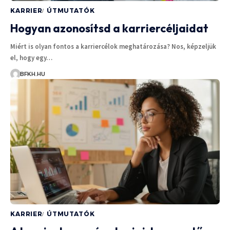
KARRIER
ÚTMUTATÓK
Hogyan azonosítsd a karriercéljaidat
Miért is olyan fontos a karriercélok meghatározása? Nos, képzeljük
el, hogy egy…
BFKH.HU
KARRIER
ÚTMUTATÓK