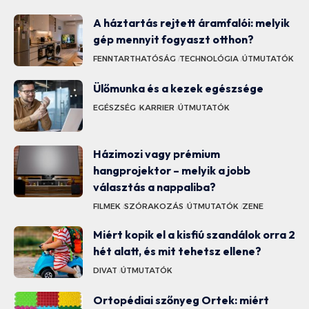
A háztartás rejtett áramfalói: melyik
gép mennyit fogyaszt otthon?
FENNTARTHATÓSÁG
TECHNOLÓGIA
ÚTMUTATÓK
Ülőmunka és a kezek egészsége
EGÉSZSÉG
KARRIER
ÚTMUTATÓK
Házimozi vagy prémium
hangprojektor – melyik a jobb
választás a nappaliba?
FILMEK
SZÓRAKOZÁS
ÚTMUTATÓK
ZENE
Miért kopik el a kisfiú szandálok orra 2
hét alatt, és mit tehetsz ellene?
DIVAT
ÚTMUTATÓK
Ortopédiai szőnyeg Ortek: miért