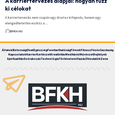
A karriertervezés alapjai: hogyan tűzz
ki célokat
A karriertervezés nem csupán egy divatos kifejezés, hanem egy
elengedhetetlen eszköz a…
BFKH.HU
Állatok
Biztonság
Divat
Egészség
Fenntarthatóság
Filmek
Fitnesz
Főzés
Gazdaság
Kapcsolatok
Karrier
Kertészet
Kreativitás
Meditáció
Művészet
Rejtélyek
Spiritualitás
Szórakozás
Technológia
Történelem
Utazás
Útmutatók
Zene