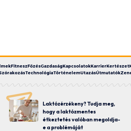
ilmek
Fitnesz
Főzés
Gazdaság
Kapcsolatok
Karrier
Kertészet
Szórakozás
Technológia
Történelem
Utazás
Útmutatók
Zen
Laktózérzékeny? Tudja meg,
hogy a laktózmentes
étkeztetés valóban megoldja-
e a problémáját