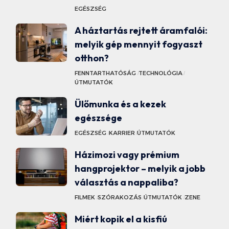
EGÉSZSÉG
A háztartás rejtett áramfalói:
melyik gép mennyit fogyaszt
otthon?
FENNTARTHATÓSÁG
TECHNOLÓGIA
ÚTMUTATÓK
Ülőmunka és a kezek
egészsége
EGÉSZSÉG
KARRIER
ÚTMUTATÓK
Házimozi vagy prémium
hangprojektor – melyik a jobb
választás a nappaliba?
FILMEK
SZÓRAKOZÁS
ÚTMUTATÓK
ZENE
Miért kopik el a kisfiú