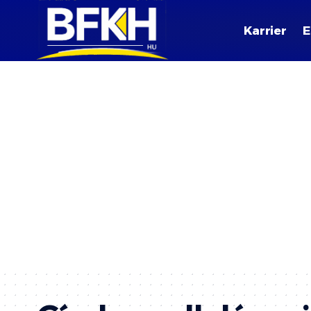
Karrier
E