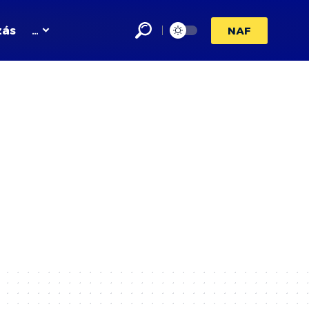
zás
…
NAF