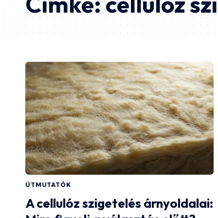
Címke:
cellulóz sz
ÚTMUTATÓK
A cellulóz szigetelés árnyoldalai: