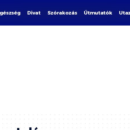
gészség
Divat
Szórakozás
Útmutatók
Uta