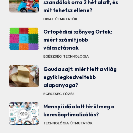
szandálok orra 2 hét alatt, és
mit tehetsz ellene?
DIVAT
ÚTMUTATÓK
Ortopédiai szőnyeg Ortek:
miért számít jobb
választásnak
EGÉSZSÉG
TECHNOLÓGIA
Gouda sajt: miért lett a világ
egyik legkedveltebb
alapanyaga?
EGÉSZSÉG
FŐZÉS
Mennyi idő alatt térül meg a
keresőoptimalizálás?
TECHNOLÓGIA
ÚTMUTATÓK