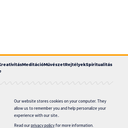
Kreativitás
Meditáció
Művészet
Rejtélyek
Spiritualitás
e
Our website stores cookies on your computer. They
allow us to remember you and help personalize your
experience with our site..
Read our
privacy policy
for more information.