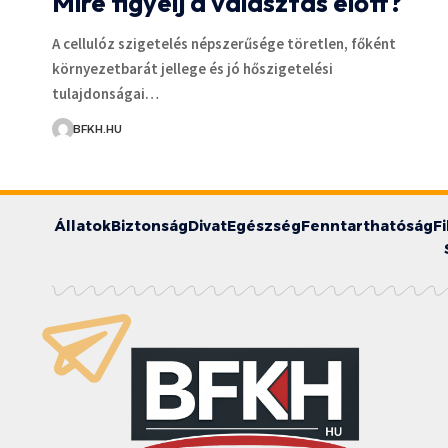
Mire figyelj a választás előtt?
A cellulóz szigetelés népszerűsége töretlen, főként
környezetbarát jellege és jó hőszigetelési
tulajdonságai…
BFKH.HU
Állatok
Biztonság
Divat
Egészség
Fenntarthatóság
F