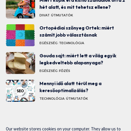
hét alatt, és mit tehetsz ellene?
DIVAT
ÚTMUTATÓK
Ortopédiai szőnyeg Ortek: miért
számít jobb választásnak
EGÉSZSÉG
TECHNOLÓGIA
Gouda sajt: miért lett a világ egyik
legkedveltebb alapanyaga?
EGÉSZSÉG
FŐZÉS
Mennyi idő alatt térül meg a
keresőoptimalizálás?
TECHNOLÓGIA
ÚTMUTATÓK
Our website stores cookies on your computer. They allow us to