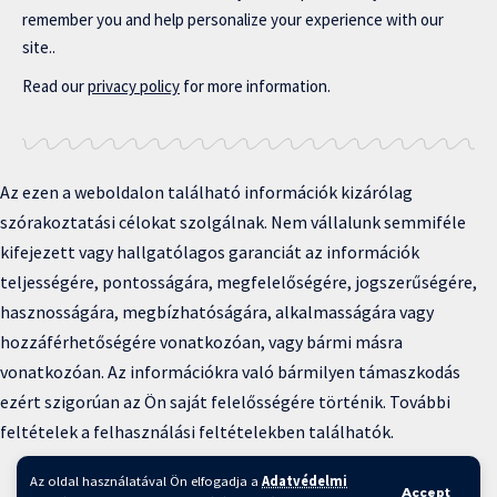
remember you and help personalize your experience with our
site..
Read our
privacy policy
for more information.
Az ezen a weboldalon található információk kizárólag
szórakoztatási célokat szolgálnak. Nem vállalunk semmiféle
kifejezett vagy hallgatólagos garanciát az információk
teljességére, pontosságára, megfelelőségére, jogszerűségére,
hasznosságára, megbízhatóságára, alkalmasságára vagy
hozzáférhetőségére vonatkozóan, vagy bármi másra
vonatkozóan. Az információkra való bármilyen támaszkodás
ezért szigorúan az Ön saját felelősségére történik. További
feltételek a felhasználási feltételekben találhatók.
Copyright © 2025 BFKH.hu
Az oldal használatával Ön elfogadja a
Adatvédelmi
Accept