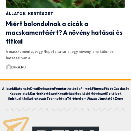
ÁLLATOK
KERTÉSZET
Miért bolondulnak a cicák a
macskamentáért? A növény hatásai és
titkai
A macskamenta, vagy Nepeta cataria, egy növény, ami különös
hatással van a…
BFKH.HU
Állatok
Biztonság
Divat
Egészség
Fenntarthatóság
Filmek
Fitnesz
Főzés
Gazdaság
Kapcsolatok
Karrier
Kertészet
Kreativitás
Meditáció
Művészet
Rejtélyek
Spiritualitás
Szórakozás
Technológia
Történelem
Utazás
Útmutatók
Zene