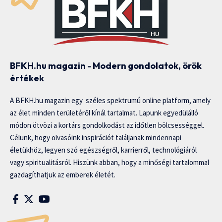
BFKH.hu magazin - Modern gondolatok, örök
értékek
A BFKH.hu magazin egy széles spektrumú online platform, amely
az élet minden területéről kínál tartalmat. Lapunk egyedülálló
módon ötvözi a kortárs gondolkodást az időtlen bölcsességgel.
Célunk, hogy olvasóink inspirációt találjanak mindennapi
életükhöz, legyen szó egészségről, karrierről, technológiáról
vagy spiritualitásról. Hiszünk abban, hogy a minőségi tartalommal
gazdagíthatjuk az emberek életét.