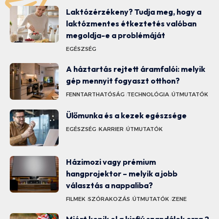
Laktózérzékeny? Tudja meg, hogy a
laktózmentes étkeztetés valóban
megoldja-e a problémáját
EGÉSZSÉG
A háztartás rejtett áramfalói: melyik
gép mennyit fogyaszt otthon?
FENNTARTHATÓSÁG
TECHNOLÓGIA
ÚTMUTATÓK
Ülőmunka és a kezek egészsége
EGÉSZSÉG
KARRIER
ÚTMUTATÓK
Házimozi vagy prémium
hangprojektor – melyik a jobb
választás a nappaliba?
FILMEK
SZÓRAKOZÁS
ÚTMUTATÓK
ZENE
Miért kopik el a kisfiú szandálok orra 2