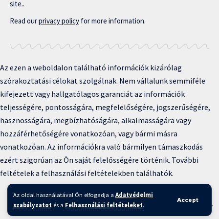
site..
Read our
privacy policy
for more information.
Az ezen a weboldalon található információk kizárólag
szórakoztatási célokat szolgálnak. Nem vállalunk semmiféle
kifejezett vagy hallgatólagos garanciát az információk
teljességére, pontosságára, megfelelőségére, jogszerűségére,
hasznosságára, megbízhatóságára, alkalmasságára vagy
hozzáférhetőségére vonatkozóan, vagy bármi másra
vonatkozóan. Az információkra való bármilyen támaszkodás
ezért szigorúan az Ön saját felelősségére történik. További
feltételek a felhasználási feltételekben találhatók.
Copyright © 2025 BFKH.hu
Az oldal használatával Ön elfogadja a
Adatvédelmi
Accept
Felhasználási feltételek –
Adatvédelmi irányelvek –
Kapcsolat
–
szabályzatot
és a
Felhasználási feltételeket
.