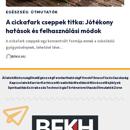
EGÉSZSÉG
ÚTMUTATÓK
A cickafark cseppek titka: Jótékony
hatások és felhasználási módok
A cickafark cseppek egy koncentrált formája ennek a sokoldalú
gyógynövénynek, lehetővé téve…
BFKH.HU
Állatok
Biztonság
Divat
Egészség
Fenntarthatóság
Filmek
Fitnesz
Főzés
Gazdaság
Kapcsolatok
Karrier
Kertészet
Kreativitás
Meditáció
Művészet
Rejtélyek
Spiritualitás
Szórakozás
Technológia
Történelem
Utazás
Útmutatók
Zene