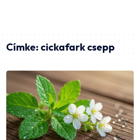
Címke:
cickafark csepp