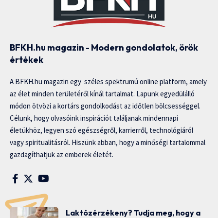
BFKH.hu magazin - Modern gondolatok, örök
értékek
A BFKH.hu magazin egy széles spektrumú online platform, amely
az élet minden területéről kínál tartalmat. Lapunk egyedülálló
módon ötvözi a kortárs gondolkodást az időtlen bölcsességgel.
Célunk, hogy olvasóink inspirációt találjanak mindennapi
életükhöz, legyen szó egészségről, karrierről, technológiáról
vagy spiritualitásról. Hiszünk abban, hogy a minőségi tartalommal
gazdagíthatjuk az emberek életét.
Laktózérzékeny? Tudja meg, hogy a