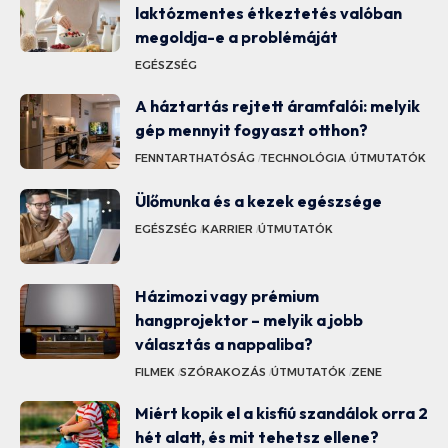
laktózmentes étkeztetés valóban
megoldja-e a problémáját
EGÉSZSÉG
A háztartás rejtett áramfalói: melyik
gép mennyit fogyaszt otthon?
FENNTARTHATÓSÁG
TECHNOLÓGIA
ÚTMUTATÓK
Ülőmunka és a kezek egészsége
EGÉSZSÉG
KARRIER
ÚTMUTATÓK
Házimozi vagy prémium
hangprojektor – melyik a jobb
választás a nappaliba?
FILMEK
SZÓRAKOZÁS
ÚTMUTATÓK
ZENE
Miért kopik el a kisfiú szandálok orra 2
hét alatt, és mit tehetsz ellene?