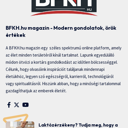
BFKH.hu magazin - Modern gondolatok, örök
értékek
A BFKH.hu magazin egy széles spektrumú online platform, amely
az élet minden területéről kínál tartalmat. Lapunk egyedülálló
módon ötvözi a kortárs gondolkodást az időtlen bölcsességgel.
Célunk, hogy olvasóink inspirációt találjanak mindennapi
életükhöz, legyen szó egészségről, karrierről, technológiáról
vagy spiritualitásról. Hiszünk abban, hogy a minőségi tartalommal
gazdagíthatjuk az emberek életét.
Laktózérzékeny? Tudja meg, hogy a