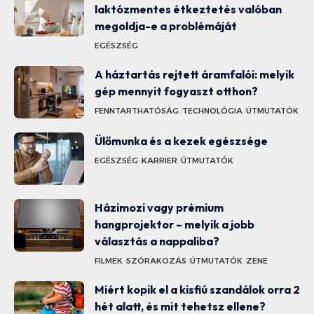
laktózmentes étkeztetés valóban
megoldja-e a problémáját
EGÉSZSÉG
A háztartás rejtett áramfalói: melyik
gép mennyit fogyaszt otthon?
FENNTARTHATÓSÁG
TECHNOLÓGIA
ÚTMUTATÓK
Ülőmunka és a kezek egészsége
EGÉSZSÉG
KARRIER
ÚTMUTATÓK
Házimozi vagy prémium
hangprojektor – melyik a jobb
választás a nappaliba?
FILMEK
SZÓRAKOZÁS
ÚTMUTATÓK
ZENE
Miért kopik el a kisfiú szandálok orra 2
hét alatt, és mit tehetsz ellene?