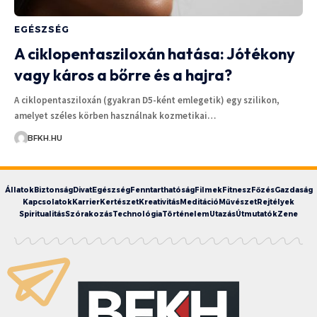
EGÉSZSÉG
A ciklopentasziloxán hatása: Jótékony
vagy káros a bőrre és a hajra?
A ciklopentasziloxán (gyakran D5-ként emlegetik) egy szilikon,
amelyet széles körben használnak kozmetikai…
BFKH.HU
Állatok
Biztonság
Divat
Egészség
Fenntarthatóság
Filmek
Fitnesz
Főzés
Gazdaság
Kapcsolatok
Karrier
Kertészet
Kreativitás
Meditáció
Művészet
Rejtélyek
Spiritualitás
Szórakozás
Technológia
Történelem
Utazás
Útmutatók
Zene