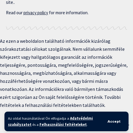
site..
Read our
privacy policy
for more information.
Az ezen a weboldalon található információk kizárólag
szórakoztatási célokat szolgálnak. Nem vállalunk semmiféle
kifejezett vagy hallgatólagos garanciát az információk
teljességére, pontosságára, megfelelőségére, jogszerűségére,
hasznosságára, megbízhatóságára, alkalmasságára vagy
hozzáférhetőségére vonatkozóan, vagy bármi másra
vonatkozóan. Az információkra való bármilyen támaszkodás
ezért szigorúan az Ön saját felelősségére történik. További
feltételek a felhasználási feltételekben találhatók.
Copyright © 2025 BFKH.hu
Az oldal használatával Ön elfogadja a
Adatvédelmi
Accept
Felhasználási feltételek –
Adatvédelmi irányelvek –
Kapcsolat
–
szabályzatot
és a
Felhasználási feltételeket
.