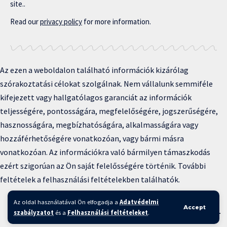
site..
Read our
privacy policy
for more information.
Az ezen a weboldalon található információk kizárólag
szórakoztatási célokat szolgálnak. Nem vállalunk semmiféle
kifejezett vagy hallgatólagos garanciát az információk
teljességére, pontosságára, megfelelőségére, jogszerűségére,
hasznosságára, megbízhatóságára, alkalmasságára vagy
hozzáférhetőségére vonatkozóan, vagy bármi másra
vonatkozóan. Az információkra való bármilyen támaszkodás
ezért szigorúan az Ön saját felelősségére történik. További
feltételek a felhasználási feltételekben találhatók.
Copyright © 2025 BFKH.hu
Az oldal használatával Ön elfogadja a
Adatvédelmi
Accept
Felhasználási feltételek –
Adatvédelmi irányelvek –
Kapcsolat
–
szabályzatot
és a
Felhasználási feltételeket
.