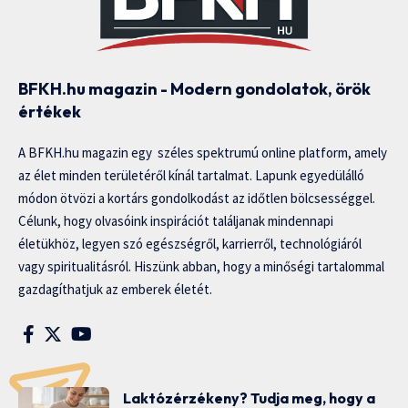
BFKH.hu magazin - Modern gondolatok, örök
értékek
A BFKH.hu magazin egy széles spektrumú online platform, amely
az élet minden területéről kínál tartalmat. Lapunk egyedülálló
módon ötvözi a kortárs gondolkodást az időtlen bölcsességgel.
Célunk, hogy olvasóink inspirációt találjanak mindennapi
életükhöz, legyen szó egészségről, karrierről, technológiáról
vagy spiritualitásról. Hiszünk abban, hogy a minőségi tartalommal
gazdagíthatjuk az emberek életét.
Laktózérzékeny? Tudja meg, hogy a