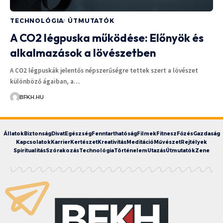
TECHNOLÓGIA
ÚTMUTATÓK
A CO2 légpuska működése: Előnyök és
alkalmazások a lövészetben
A CO2 légpuskák jelentős népszerűségre tettek szert a lövészet
különböző ágaiban, a…
BFKH.HU
Állatok
Biztonság
Divat
Egészség
Fenntarthatóság
Filmek
Fitnesz
Főzés
Gazdaság
Kapcsolatok
Karrier
Kertészet
Kreativitás
Meditáció
Művészet
Rejtélyek
Spiritualitás
Szórakozás
Technológia
Történelem
Utazás
Útmutatók
Zene