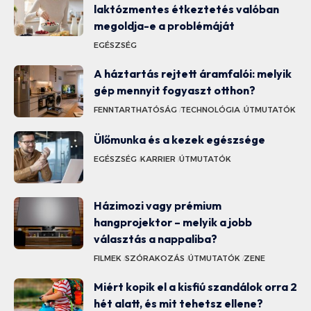
laktózmentes étkeztetés valóban
megoldja-e a problémáját
EGÉSZSÉG
A háztartás rejtett áramfalói: melyik
gép mennyit fogyaszt otthon?
FENNTARTHATÓSÁG
TECHNOLÓGIA
ÚTMUTATÓK
Ülőmunka és a kezek egészsége
EGÉSZSÉG
KARRIER
ÚTMUTATÓK
Házimozi vagy prémium
hangprojektor – melyik a jobb
választás a nappaliba?
FILMEK
SZÓRAKOZÁS
ÚTMUTATÓK
ZENE
Miért kopik el a kisfiú szandálok orra 2
hét alatt, és mit tehetsz ellene?