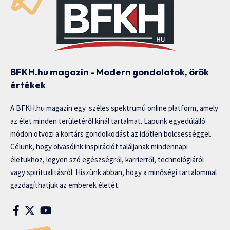
BFKH.hu magazin - Modern gondolatok, örök
értékek
A BFKH.hu magazin egy széles spektrumú online platform, amely
az élet minden területéről kínál tartalmat. Lapunk egyedülálló
módon ötvözi a kortárs gondolkodást az időtlen bölcsességgel.
Célunk, hogy olvasóink inspirációt találjanak mindennapi
életükhöz, legyen szó egészségről, karrierről, technológiáról
vagy spiritualitásról. Hiszünk abban, hogy a minőségi tartalommal
gazdagíthatjuk az emberek életét.