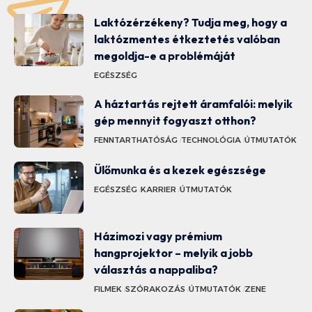
Laktózérzékeny? Tudja meg, hogy a
laktózmentes étkeztetés valóban
megoldja-e a problémáját
EGÉSZSÉG
A háztartás rejtett áramfalói: melyik
gép mennyit fogyaszt otthon?
FENNTARTHATÓSÁG
TECHNOLÓGIA
ÚTMUTATÓK
Ülőmunka és a kezek egészsége
EGÉSZSÉG
KARRIER
ÚTMUTATÓK
Házimozi vagy prémium
hangprojektor – melyik a jobb
választás a nappaliba?
FILMEK
SZÓRAKOZÁS
ÚTMUTATÓK
ZENE