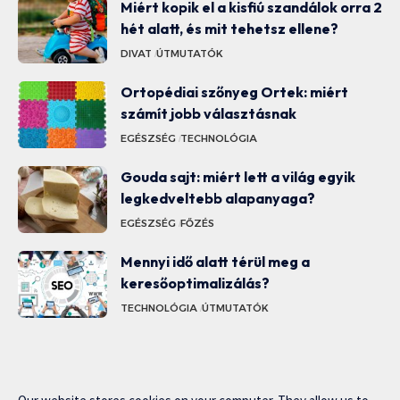
Miért kopik el a kisfiú szandálok orra 2
hét alatt, és mit tehetsz ellene?
DIVAT
ÚTMUTATÓK
Ortopédiai szőnyeg Ortek: miért
számít jobb választásnak
EGÉSZSÉG
TECHNOLÓGIA
Gouda sajt: miért lett a világ egyik
legkedveltebb alapanyaga?
EGÉSZSÉG
FŐZÉS
Mennyi idő alatt térül meg a
keresőoptimalizálás?
TECHNOLÓGIA
ÚTMUTATÓK