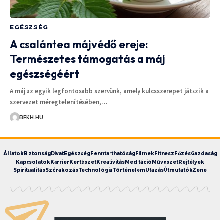
EGÉSZSÉG
A csalántea májvédő ereje:
Természetes támogatás a máj
egészségéért
A máj az egyik legfontosabb szervünk, amely kulcsszerepet játszik a
szervezet méregtelenítésében,…
BFKH.HU
Állatok
Biztonság
Divat
Egészség
Fenntarthatóság
Filmek
Fitnesz
Főzés
Gazdaság
Kapcsolatok
Karrier
Kertészet
Kreativitás
Meditáció
Művészet
Rejtélyek
Spiritualitás
Szórakozás
Technológia
Történelem
Utazás
Útmutatók
Zene