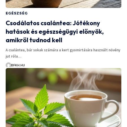
EGÉSZSÉG
Csodálatos csalántea: Jótékony
hatások és egészségügyi előnyök,
amikről tudnod kell
A csalántea, bár sokak számára a kert gyomirtására használt növény
jut róla…
BFKH.HU