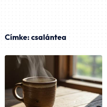
Címke:
csalántea