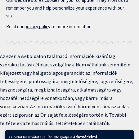
Our website stores cookies on your computer. They allow us to
remember you and help personalize your experience with our
site..
Read our
privacy policy
for more information.
Az ezen a weboldalon található információk kizárólag
szórakoztatási célokat szolgálnak. Nem vállalunk semmiféle
kifejezett vagy hallgatólagos garanciát az információk
teljességére, pontosságára, megfelelőségére, jogszerűségére,
hasznosságára, megbízhatóságára, alkalmasságára vagy
hozzáférhetőségére vonatkozóan, vagy bármi másra
vonatkozóan. Az információkra való bármilyen támaszkodás
ezért szigorúan az Ön saját felelősségére történik. További
feltételek a felhasználási feltételekben találhatók.
Copyright © 2025 BFKH.hu
Az oldal használatával Ön elfogadja a
Adatvédelmi