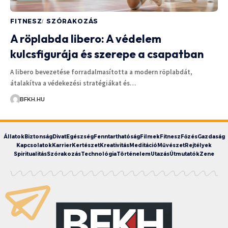
FITNESZ
SZÓRAKOZÁS
A röplabda libero: A védelem
kulcsfigurája és szerepe a csapatban
A libero bevezetése forradalmasította a modern röplabdát,
átalakítva a védekezési stratégiákat és…
BFKH.HU
Állatok
Biztonság
Divat
Egészség
Fenntarthatóság
Filmek
Fitnesz
Főzés
Gazdaság
Kapcsolatok
Karrier
Kertészet
Kreativitás
Meditáció
Művészet
Rejtélyek
Spiritualitás
Szórakozás
Technológia
Történelem
Utazás
Útmutatók
Zene