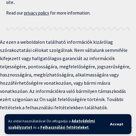
site..
Read our
privacy policy
for more information.
Az ezen a weboldalon található információk kizárólag
szórakoztatási célokat szolgálnak. Nem vállalunk semmiféle
kifejezett vagy hallgatólagos garanciát az információk
teljességére, pontosságára, megfelelőségére, jogszerűségére,
hasznosságára, megbízhatóságára, alkalmasságára vagy
hozzáférhetőségére vonatkozóan, vagy bármi másra
vonatkozóan. Az információkra való bármilyen támaszkodás
ezért szigorúan az Ön saját felelősségére történik. További
feltételek a felhasználási feltételekben találhatók.
Copyright © 2025 BFKH.hu
Az oldal használatával Ön elfogadja a
Adatvédelmi
Accept
Felhasználási feltételek –
Adatvédelmi irányelvek –
Kapcsolat
–
szabályzatot
és a
Felhasználási feltételeket
.