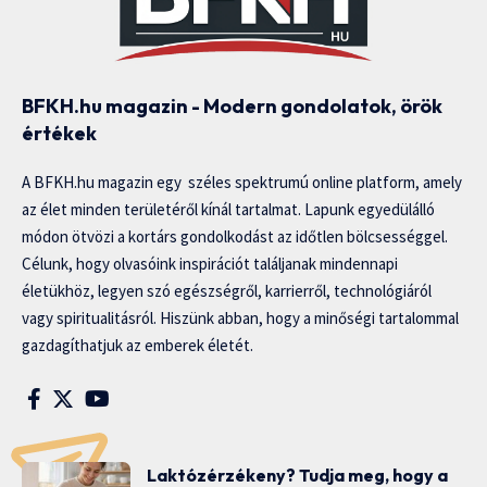
BFKH.hu magazin - Modern gondolatok, örök
értékek
A BFKH.hu magazin egy széles spektrumú online platform, amely
az élet minden területéről kínál tartalmat. Lapunk egyedülálló
módon ötvözi a kortárs gondolkodást az időtlen bölcsességgel.
Célunk, hogy olvasóink inspirációt találjanak mindennapi
életükhöz, legyen szó egészségről, karrierről, technológiáról
vagy spiritualitásról. Hiszünk abban, hogy a minőségi tartalommal
gazdagíthatjuk az emberek életét.
Laktózérzékeny? Tudja meg, hogy a