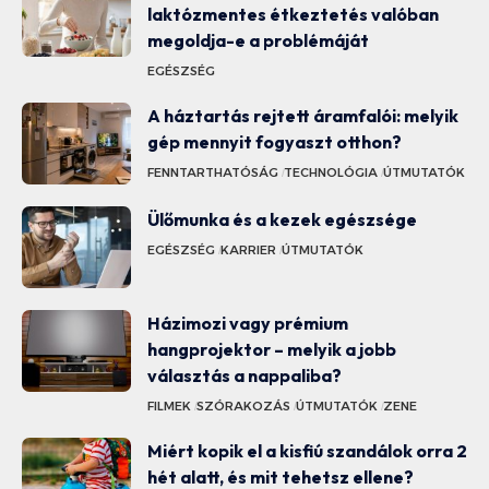
laktózmentes étkeztetés valóban
megoldja-e a problémáját
EGÉSZSÉG
A háztartás rejtett áramfalói: melyik
gép mennyit fogyaszt otthon?
FENNTARTHATÓSÁG
TECHNOLÓGIA
ÚTMUTATÓK
Ülőmunka és a kezek egészsége
EGÉSZSÉG
KARRIER
ÚTMUTATÓK
Házimozi vagy prémium
hangprojektor – melyik a jobb
választás a nappaliba?
FILMEK
SZÓRAKOZÁS
ÚTMUTATÓK
ZENE
Miért kopik el a kisfiú szandálok orra 2
hét alatt, és mit tehetsz ellene?