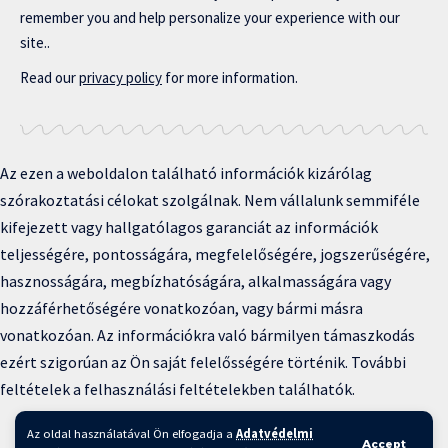
remember you and help personalize your experience with our
site..
Read our
privacy policy
for more information.
Az ezen a weboldalon található információk kizárólag
szórakoztatási célokat szolgálnak. Nem vállalunk semmiféle
kifejezett vagy hallgatólagos garanciát az információk
teljességére, pontosságára, megfelelőségére, jogszerűségére,
hasznosságára, megbízhatóságára, alkalmasságára vagy
hozzáférhetőségére vonatkozóan, vagy bármi másra
vonatkozóan. Az információkra való bármilyen támaszkodás
ezért szigorúan az Ön saját felelősségére történik. További
feltételek a felhasználási feltételekben találhatók.
Copyright © 2025 BFKH.hu
Az oldal használatával Ön elfogadja a
Adatvédelmi
Accept