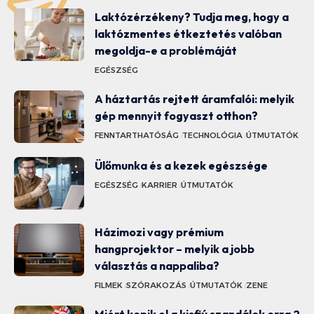
Laktózérzékeny? Tudja meg, hogy a
laktózmentes étkeztetés valóban
megoldja-e a problémáját
EGÉSZSÉG
A háztartás rejtett áramfalói: melyik
gép mennyit fogyaszt otthon?
FENNTARTHATÓSÁG
TECHNOLÓGIA
ÚTMUTATÓK
Ülőmunka és a kezek egészsége
EGÉSZSÉG
KARRIER
ÚTMUTATÓK
Házimozi vagy prémium
hangprojektor – melyik a jobb
választás a nappaliba?
FILMEK
SZÓRAKOZÁS
ÚTMUTATÓK
ZENE
Miért kopik el a kisfiú szandálok orra 2