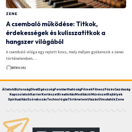
ZENE
A csembaló működése: Titkok,
érdekességek és kulisszatitkok a
hangszer világából
A csembaló világa egy rejtett kincs, mely mélyen gyökerezik a zenei
történelemben.…
BFKH.HU
Állatok
Biztonság
Divat
Egészség
Fenntarthatóság
Filmek
Fitnesz
Főzés
Gazdaság
Kapcsolatok
Karrier
Kertészet
Kreativitás
Meditáció
Művészet
Rejtélyek
Spiritualitás
Szórakozás
Technológia
Történelem
Utazás
Útmutatók
Zene