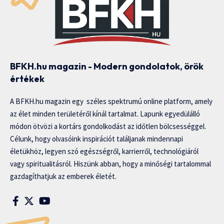
BFKH.hu magazin - Modern gondolatok, örök
értékek
A BFKH.hu magazin egy széles spektrumú online platform, amely
az élet minden területéről kínál tartalmat. Lapunk egyedülálló
módon ötvözi a kortárs gondolkodást az időtlen bölcsességgel.
Célunk, hogy olvasóink inspirációt találjanak mindennapi
életükhöz, legyen szó egészségről, karrierről, technológiáról
vagy spiritualitásról. Hiszünk abban, hogy a minőségi tartalommal
gazdagíthatjuk az emberek életét.