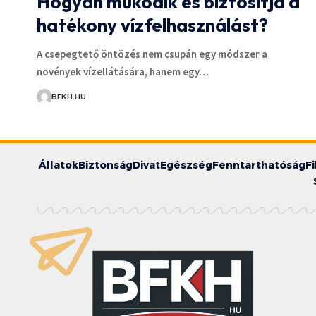
Hogyan működik és biztosítja a
hatékony vízfelhasználást?
A csepegtető öntözés nem csupán egy módszer a
növények vízellátására, hanem egy…
BFKH.HU
Állatok
Biztonság
Divat
Egészség
Fenntarthatóság
F