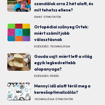
szandálok orra 2 hét alatt, és
mit tehetsz ellene?
DIVAT
ÚTMUTATÓK
Ortopédiai szőnyeg Ortek:
miért számít jobb
választásnak
EGÉSZSÉG
TECHNOLÓGIA
Gouda sajt: miért lett a világ
egyik legkedveltebb
alapanyaga?
EGÉSZSÉG
FŐZÉS
Mennyi idő alatt térül meg a
keresőoptimalizálás?
TECHNOLÓGIA
ÚTMUTATÓK