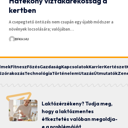
Hatékony víztakarékosság a
kertben
A csepegtető öntözés nem csupán egy újabb módszer a
növények locsolására; valójában…
BFKH.HU
ilmek
Fitnesz
Főzés
Gazdaság
Kapcsolatok
Karrier
Kertészet
Szórakozás
Technológia
Történelem
Utazás
Útmutatók
Zen
Laktózérzékeny? Tudja meg,
hogy a laktózmentes
étkeztetés valóban megoldja-
e a problémáját