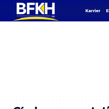
Karrier
E