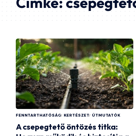
Címke:
csepegtet
FENNTARTHATÓSÁG
KERTÉSZET
ÚTMUTATÓK
A csepegtető öntözés titka: