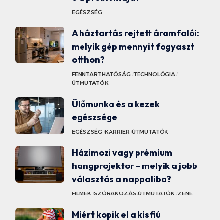
EGÉSZSÉG
A háztartás rejtett áramfalói:
melyik gép mennyit fogyaszt
otthon?
FENNTARTHATÓSÁG
TECHNOLÓGIA
ÚTMUTATÓK
Ülőmunka és a kezek
egészsége
EGÉSZSÉG
KARRIER
ÚTMUTATÓK
Házimozi vagy prémium
hangprojektor – melyik a jobb
választás a nappaliba?
FILMEK
SZÓRAKOZÁS
ÚTMUTATÓK
ZENE
Miért kopik el a kisfiú