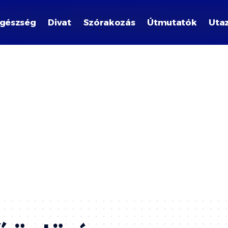
gészség
Divat
Szórakozás
Útmutatók
Uta