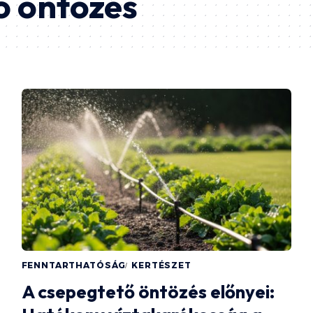
ő öntözés
FENNTARTHATÓSÁG
KERTÉSZET
A csepegtető öntözés előnyei: