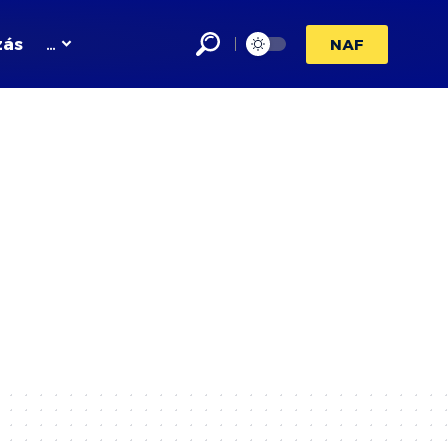
zás
…
NAF