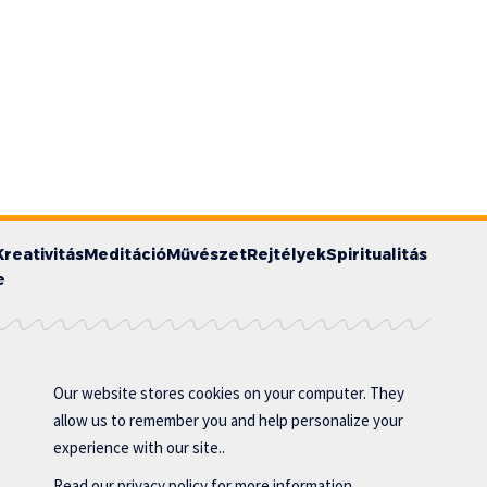
Kreativitás
Meditáció
Művészet
Rejtélyek
Spiritualitás
e
Our website stores cookies on your computer. They
allow us to remember you and help personalize your
experience with our site..
Read our
privacy policy
for more information.