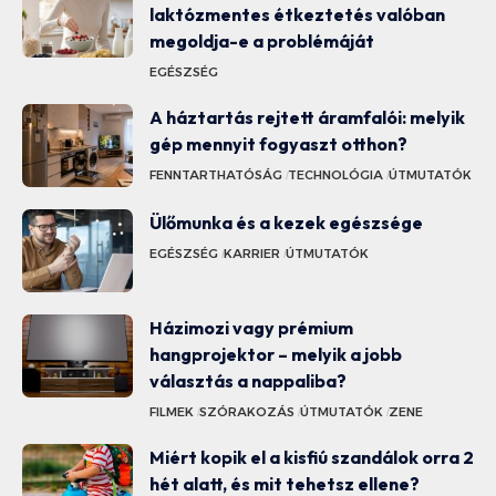
laktózmentes étkeztetés valóban
megoldja-e a problémáját
EGÉSZSÉG
A háztartás rejtett áramfalói: melyik
gép mennyit fogyaszt otthon?
FENNTARTHATÓSÁG
TECHNOLÓGIA
ÚTMUTATÓK
Ülőmunka és a kezek egészsége
EGÉSZSÉG
KARRIER
ÚTMUTATÓK
Házimozi vagy prémium
hangprojektor – melyik a jobb
választás a nappaliba?
FILMEK
SZÓRAKOZÁS
ÚTMUTATÓK
ZENE
Miért kopik el a kisfiú szandálok orra 2
hét alatt, és mit tehetsz ellene?