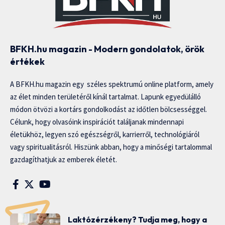
BFKH.hu magazin - Modern gondolatok, örök
értékek
A BFKH.hu magazin egy széles spektrumú online platform, amely
az élet minden területéről kínál tartalmat. Lapunk egyedülálló
módon ötvözi a kortárs gondolkodást az időtlen bölcsességgel.
Célunk, hogy olvasóink inspirációt találjanak mindennapi
életükhöz, legyen szó egészségről, karrierről, technológiáról
vagy spiritualitásról. Hiszünk abban, hogy a minőségi tartalommal
gazdagíthatjuk az emberek életét.
Laktózérzékeny? Tudja meg, hogy a