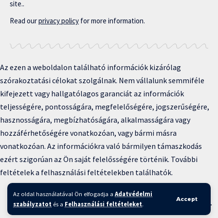
site..
Read our
privacy policy
for more information.
Az ezen a weboldalon található információk kizárólag
szórakoztatási célokat szolgálnak. Nem vállalunk semmiféle
kifejezett vagy hallgatólagos garanciát az információk
teljességére, pontosságára, megfelelőségére, jogszerűségére,
hasznosságára, megbízhatóságára, alkalmasságára vagy
hozzáférhetőségére vonatkozóan, vagy bármi másra
vonatkozóan. Az információkra való bármilyen támaszkodás
ezért szigorúan az Ön saját felelősségére történik. További
feltételek a felhasználási feltételekben találhatók.
Copyright © 2025 BFKH.hu
Az oldal használatával Ön elfogadja a
Adatvédelmi
Accept
Felhasználási feltételek –
Adatvédelmi irányelvek –
Kapcsolat
–
szabályzatot
és a
Felhasználási feltételeket
.