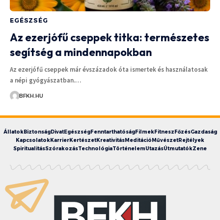
EGÉSZSÉG
Az ezerjófű cseppek titka: természetes
segítség a mindennapokban
Az ezerjófű cseppek már évszázadok óta ismertek és használatosak
a népi gyógyászatban.…
BFKH.HU
Állatok
Biztonság
Divat
Egészség
Fenntarthatóság
Filmek
Fitnesz
Főzés
Gazdaság
Kapcsolatok
Karrier
Kertészet
Kreativitás
Meditáció
Művészet
Rejtélyek
Spiritualitás
Szórakozás
Technológia
Történelem
Utazás
Útmutatók
Zene