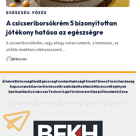
EGÉSZSÉG
FŐZÉS
A csicseriborsókrém 5 bizonyítottan
jótékony hatása az egészségre
A csicseriborsókrém, vagy ahogy sokan ismerik, a hummusz, az
utóbbi években robbanásszerű…
BFKH.HU
Állatok
Biztonság
Divat
Egészség
Fenntarthatóság
Filmek
Fitnesz
Főzés
Gazdaság
Kapcsolatok
Karrier
Kertészet
Kreativitás
Meditáció
Művészet
Rejtélyek
Spiritualitás
Szórakozás
Technológia
Történelem
Utazás
Útmutatók
Zene