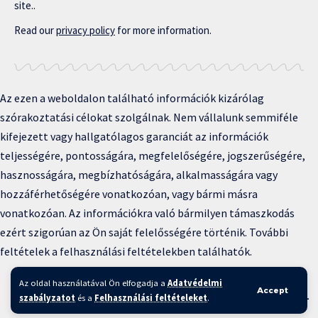
site..
Read our
privacy policy
for more information.
Az ezen a weboldalon található információk kizárólag
szórakoztatási célokat szolgálnak. Nem vállalunk semmiféle
kifejezett vagy hallgatólagos garanciát az információk
teljességére, pontosságára, megfelelőségére, jogszerűségére,
hasznosságára, megbízhatóságára, alkalmasságára vagy
hozzáférhetőségére vonatkozóan, vagy bármi másra
vonatkozóan. Az információkra való bármilyen támaszkodás
ezért szigorúan az Ön saját felelősségére történik. További
feltételek a felhasználási feltételekben találhatók.
Copyright © 2025 BFKH.hu
Az oldal használatával Ön elfogadja a
Adatvédelmi
Accept
Felhasználási feltételek –
Adatvédelmi irányelvek –
Kapcsolat
–
szabályzatot
és a
Felhasználási feltételeket
.