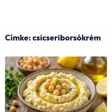
Címke:
csicseriborsókrém