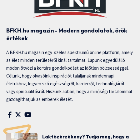
BFKH.hu magazin - Modern gondolatok, örök
értékek
A BFKH.hu magazin egy széles spektrumú online platform, amely
az élet minden területéről kínál tartalmat. Lapunk egyedülálló
módon ötvözi a kortárs gondolkodást az időtlen bölcsességgel.
Célunk, hogy olvasóink inspirációt találjanak mindennapi
életükhöz, legyen szó egészségről, karrierről, technológiáról
vagy spiritualitásról. Hiszünk abban, hogy a minőségi tartalommal
gazdagíthatjuk az emberek életét.
Laktózérzékeny? Tudja meg, hogy a