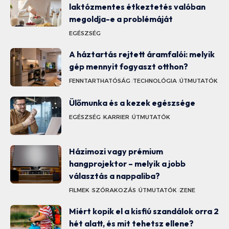
laktózmentes étkeztetés valóban
megoldja-e a problémáját
EGÉSZSÉG
A háztartás rejtett áramfalói: melyik
gép mennyit fogyaszt otthon?
FENNTARTHATÓSÁG
TECHNOLÓGIA
ÚTMUTATÓK
Ülőmunka és a kezek egészsége
EGÉSZSÉG
KARRIER
ÚTMUTATÓK
Házimozi vagy prémium
hangprojektor – melyik a jobb
választás a nappaliba?
FILMEK
SZÓRAKOZÁS
ÚTMUTATÓK
ZENE
Miért kopik el a kisfiú szandálok orra 2
hét alatt, és mit tehetsz ellene?