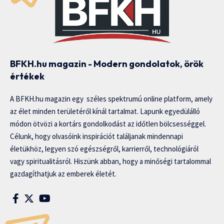
BFKH.hu magazin - Modern gondolatok, örök
értékek
A BFKH.hu magazin egy széles spektrumú online platform, amely
az élet minden területéről kínál tartalmat. Lapunk egyedülálló
módon ötvözi a kortárs gondolkodást az időtlen bölcsességgel.
Célunk, hogy olvasóink inspirációt találjanak mindennapi
életükhöz, legyen szó egészségről, karrierről, technológiáról
vagy spiritualitásról. Hiszünk abban, hogy a minőségi tartalommal
gazdagíthatjuk az emberek életét.