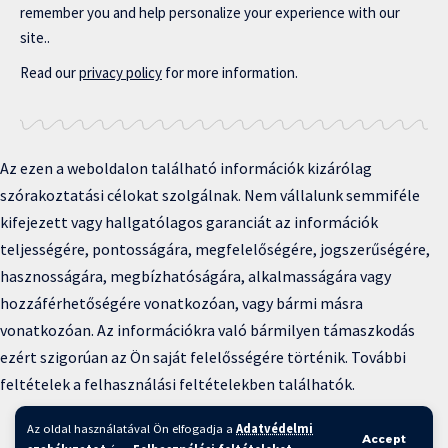
remember you and help personalize your experience with our
site..
Read our
privacy policy
for more information.
Az ezen a weboldalon található információk kizárólag
szórakoztatási célokat szolgálnak. Nem vállalunk semmiféle
kifejezett vagy hallgatólagos garanciát az információk
teljességére, pontosságára, megfelelőségére, jogszerűségére,
hasznosságára, megbízhatóságára, alkalmasságára vagy
hozzáférhetőségére vonatkozóan, vagy bármi másra
vonatkozóan. Az információkra való bármilyen támaszkodás
ezért szigorúan az Ön saját felelősségére történik. További
feltételek a felhasználási feltételekben találhatók.
Copyright © 2025 BFKH.hu
Az oldal használatával Ön elfogadja a
Adatvédelmi
Accept