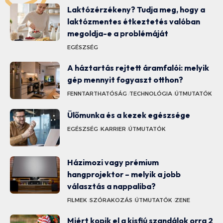
Laktózérzékeny? Tudja meg, hogy a
laktózmentes étkeztetés valóban
megoldja-e a problémáját
EGÉSZSÉG
A háztartás rejtett áramfalói: melyik
gép mennyit fogyaszt otthon?
FENNTARTHATÓSÁG
TECHNOLÓGIA
ÚTMUTATÓK
Ülőmunka és a kezek egészsége
EGÉSZSÉG
KARRIER
ÚTMUTATÓK
Házimozi vagy prémium
hangprojektor – melyik a jobb
választás a nappaliba?
FILMEK
SZÓRAKOZÁS
ÚTMUTATÓK
ZENE
Miért kopik el a kisfiú szandálok orra 2