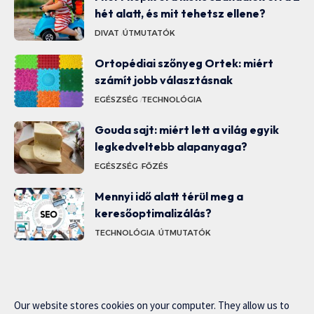
hét alatt, és mit tehetsz ellene?
DIVAT
ÚTMUTATÓK
Ortopédiai szőnyeg Ortek: miért
számít jobb választásnak
EGÉSZSÉG
TECHNOLÓGIA
Gouda sajt: miért lett a világ egyik
legkedveltebb alapanyaga?
EGÉSZSÉG
FŐZÉS
Mennyi idő alatt térül meg a
keresőoptimalizálás?
TECHNOLÓGIA
ÚTMUTATÓK
Our website stores cookies on your computer. They allow us to