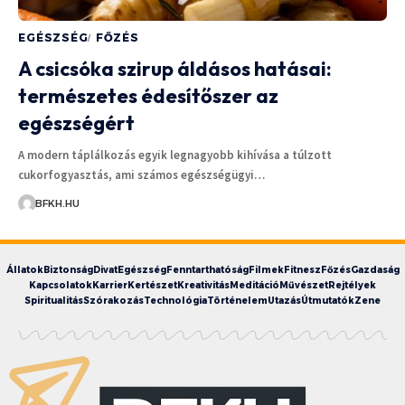
EGÉSZSÉG
FŐZÉS
A csicsóka szirup áldásos hatásai:
természetes édesítőszer az
egészségért
A modern táplálkozás egyik legnagyobb kihívása a túlzott
cukorfogyasztás, ami számos egészségügyi…
BFKH.HU
Állatok
Biztonság
Divat
Egészség
Fenntarthatóság
Filmek
Fitnesz
Főzés
Gazdaság
Kapcsolatok
Karrier
Kertészet
Kreativitás
Meditáció
Művészet
Rejtélyek
Spiritualitás
Szórakozás
Technológia
Történelem
Utazás
Útmutatók
Zene