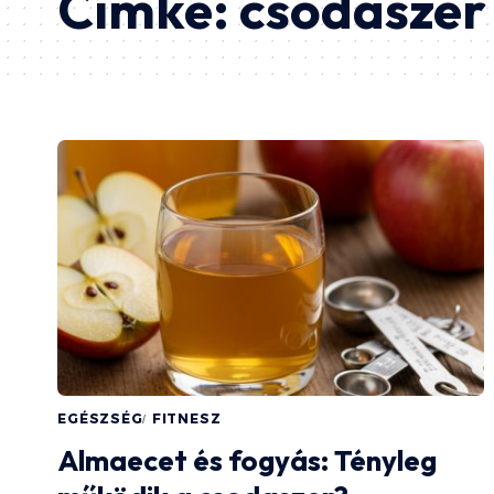
Címke:
csodaszer
EGÉSZSÉG
FITNESZ
Almaecet és fogyás: Tényleg