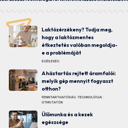
Laktózérzékeny? Tudja meg,
hogy a laktózmentes
étkeztetés valóban megoldja-
e a problémáját
EGÉSZSÉG
A háztartás rejtett áramfalói:
melyik gép mennyit fogyaszt
otthon?
FENNTARTHATÓSÁG
TECHNOLÓGIA
ÚTMUTATÓK
Ülőmunka és a kezek
egészsége