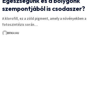
Egészségünk és a bolygónk
szempontjából is csodaszer?
A klorofill, ez a zöld pigment, amely a növényekben a
fotoszintézis során…
BFKH.HU