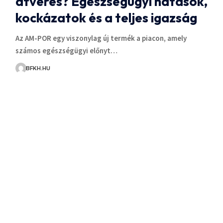
átverés? Egészségügyi hatások,
kockázatok és a teljes igazság
Az AM-POR egy viszonylag új termék a piacon, amely
számos egészségügyi előnyt…
BFKH.HU