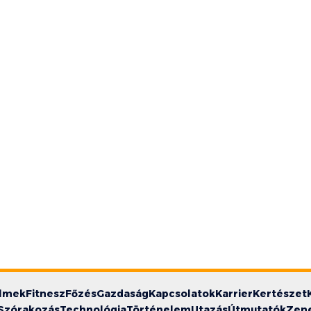
ilmek
Fitnesz
Főzés
Gazdaság
Kapcsolatok
Karrier
Kertészet
Szórakozás
Technológia
Történelem
Utazás
Útmutatók
Zen