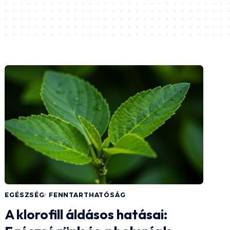
EGÉSZSÉG
FENNTARTHATÓSÁG
A klorofill áldásos hatásai: