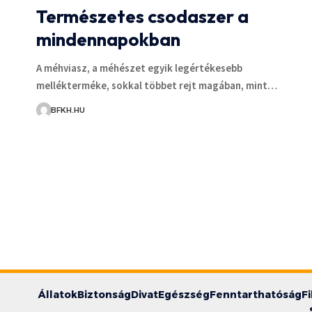
Természetes csodaszer a
mindennapokban
A méhviasz, a méhészet egyik legértékesebb
mellékterméke, sokkal többet rejt magában, mint…
BFKH.HU
Állatok
Biztonság
Divat
Egészség
Fenntarthatóság
F