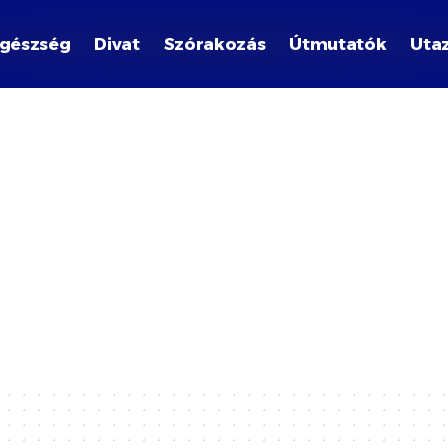
gészség
Divat
Szórakozás
Útmutatók
Uta