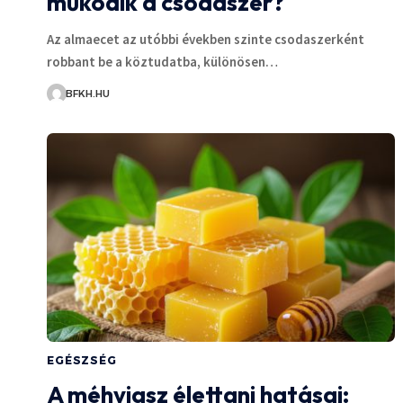
működik a csodaszer?
Az almaecet az utóbbi években szinte csodaszerként
robbant be a köztudatba, különösen…
BFKH.HU
EGÉSZSÉG
A méhviasz élettani hatásai: