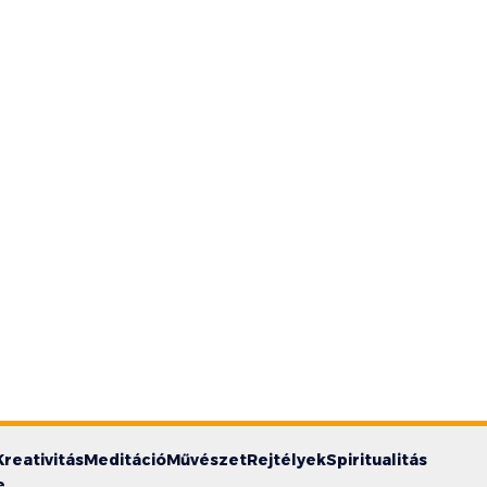
Kreativitás
Meditáció
Művészet
Rejtélyek
Spiritualitás
e