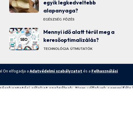
egyik legkedveltebb
alapanyaga?
EGÉSZSÉG
FŐZÉS
Mennyi idő alatt térül meg a
keresőoptimalizálás?
TECHNOLÓGIA
ÚTMUTATÓK
al Ön elfogadja a
Adatvédelmi szabályzatot
és a
Felhasználási
zórakoztatási célokat szolgálnak. Nem vállalunk semmiféle 
űségére, hasznosságára, megbízhatóságára, alkalmasságára
aszkodás ezért szigorúan az Ön saját felelősségére történik