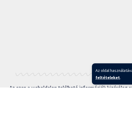
Az oldal használatáv
feltételeket
.
Az ezen a weboldalon található információk kizárólag s
teljességére, pontosságára, megfelelőségére, jogszer
másra vonatkozóan. Az információkra való bármilyen tám
találhatók.
Copyright © 2025 BFKH.hu