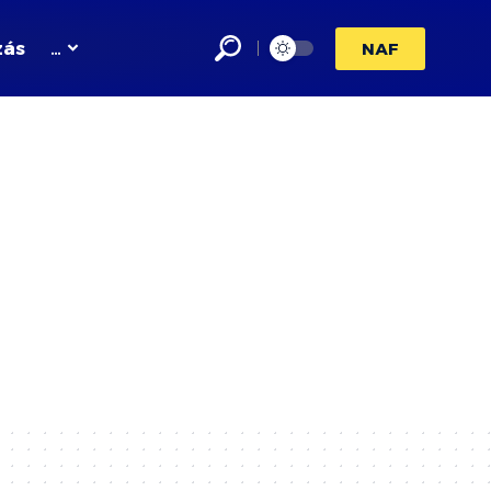
zás
…
NAF