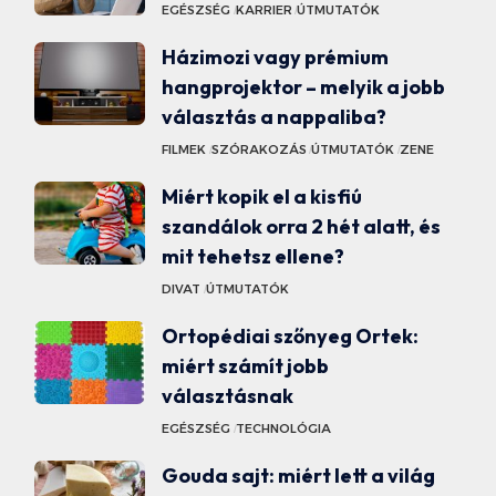
EGÉSZSÉG
KARRIER
ÚTMUTATÓK
Házimozi vagy prémium
hangprojektor – melyik a jobb
választás a nappaliba?
FILMEK
SZÓRAKOZÁS
ÚTMUTATÓK
ZENE
Miért kopik el a kisfiú
szandálok orra 2 hét alatt, és
mit tehetsz ellene?
DIVAT
ÚTMUTATÓK
Ortopédiai szőnyeg Ortek:
miért számít jobb
választásnak
EGÉSZSÉG
TECHNOLÓGIA
Gouda sajt: miért lett a világ