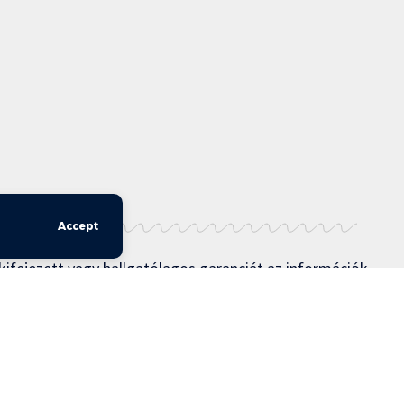
Accept
kifejezett vagy hallgatólagos garanciát az információk
 vagy hozzáférhetőségére vonatkozóan, vagy bármi
. További feltételek a felhasználási feltételekben
Felhasználási feltételek –
Adatvédelmi irányelvek –
Kapcsolat
–