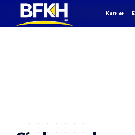
Karrier
E