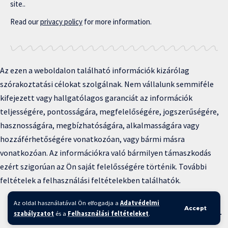
site..
Read our
privacy policy
for more information.
Az ezen a weboldalon található információk kizárólag
szórakoztatási célokat szolgálnak. Nem vállalunk semmiféle
kifejezett vagy hallgatólagos garanciát az információk
teljességére, pontosságára, megfelelőségére, jogszerűségére,
hasznosságára, megbízhatóságára, alkalmasságára vagy
hozzáférhetőségére vonatkozóan, vagy bármi másra
vonatkozóan. Az információkra való bármilyen támaszkodás
ezért szigorúan az Ön saját felelősségére történik. További
feltételek a felhasználási feltételekben találhatók.
Copyright © 2025 BFKH.hu
Az oldal használatával Ön elfogadja a
Adatvédelmi
Accept
Felhasználási feltételek –
Adatvédelmi irányelvek –
Kapcsolat
–
szabályzatot
és a
Felhasználási feltételeket
.