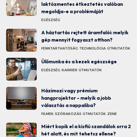
laktózmentes étkeztetés valóban
megoldja-e a problémáját
EGÉSZSÉG
A háztartás rejtett áramfalói: melyik
gép mennyit fogyaszt otthon?
FENNTARTHATÓSÁG
TECHNOLÓGIA
ÚTMUTATÓK
Ülőmunka és a kezek egészsége
EGÉSZSÉG
KARRIER
ÚTMUTATÓK
Házimozi vagy prémium
hangprojektor – melyik a jobb
választás a nappaliba?
FILMEK
SZÓRAKOZÁS
ÚTMUTATÓK
ZENE
Miért kopik el a kisfiú szandálok orra 2
hét alatt, és mit tehetsz ellene?