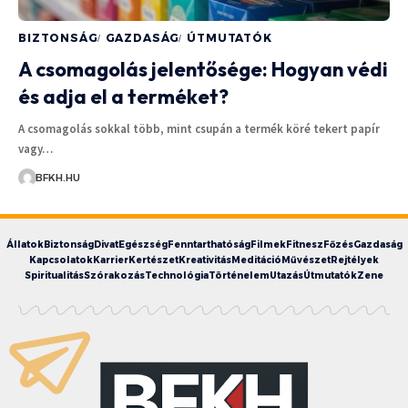
BIZTONSÁG
GAZDASÁG
ÚTMUTATÓK
A csomagolás jelentősége: Hogyan védi
és adja el a terméket?
A csomagolás sokkal több, mint csupán a termék köré tekert papír
vagy…
BFKH.HU
Állatok
Biztonság
Divat
Egészség
Fenntarthatóság
Filmek
Fitnesz
Főzés
Gazdaság
Kapcsolatok
Karrier
Kertészet
Kreativitás
Meditáció
Művészet
Rejtélyek
Spiritualitás
Szórakozás
Technológia
Történelem
Utazás
Útmutatók
Zene