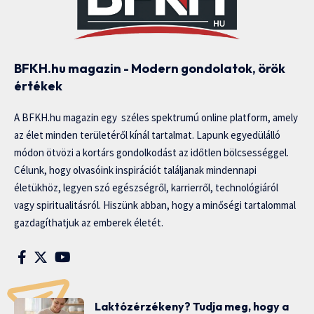
BFKH.hu magazin - Modern gondolatok, örök
értékek
A BFKH.hu magazin egy széles spektrumú online platform, amely
az élet minden területéről kínál tartalmat. Lapunk egyedülálló
módon ötvözi a kortárs gondolkodást az időtlen bölcsességgel.
Célunk, hogy olvasóink inspirációt találjanak mindennapi
életükhöz, legyen szó egészségről, karrierről, technológiáról
vagy spiritualitásról. Hiszünk abban, hogy a minőségi tartalommal
gazdagíthatjuk az emberek életét.
Laktózérzékeny? Tudja meg, hogy a