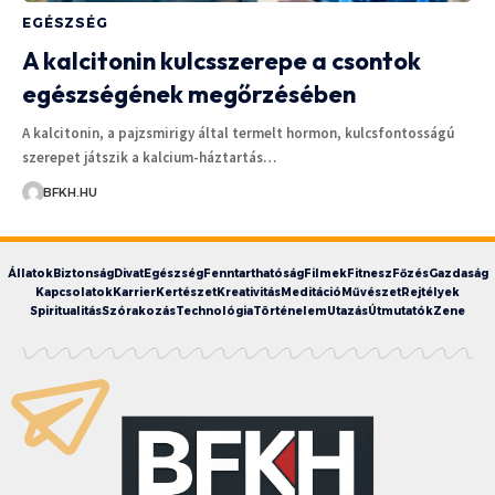
EGÉSZSÉG
A kalcitonin kulcsszerepe a csontok
egészségének megőrzésében
A kalcitonin, a pajzsmirigy által termelt hormon, kulcsfontosságú
szerepet játszik a kalcium-háztartás…
BFKH.HU
Állatok
Biztonság
Divat
Egészség
Fenntarthatóság
Filmek
Fitnesz
Főzés
Gazdaság
Kapcsolatok
Karrier
Kertészet
Kreativitás
Meditáció
Művészet
Rejtélyek
Spiritualitás
Szórakozás
Technológia
Történelem
Utazás
Útmutatók
Zene