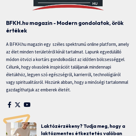
BFKH.hu magazin - Modern gondolatok, örök
értékek
A BFKH.hu magazin egy széles spektrumú online platform, amely
az élet minden területéről kínál tartalmat. Lapunk egyedülálló
módon ötvözi a kortárs gondolkodást az időtlen bölcsességgel.
Célunk, hogy olvasóink inspirációt találjanak mindennapi
életükhöz, legyen szó egészségről, karrierről, technológiáról
vagy spiritualitásról. Hiszünk abban, hogy a minőségi tartalommal
gazdagíthatjuk az emberek életét.
Laktózérzékeny? Tudja meg, hogy a
laktózmentes étkeztetés valóban