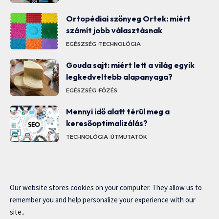
Ortopédiai szőnyeg Ortek: miért
számít jobb választásnak
EGÉSZSÉG
TECHNOLÓGIA
Gouda sajt: miért lett a világ egyik
legkedveltebb alapanyaga?
EGÉSZSÉG
FŐZÉS
Mennyi idő alatt térül meg a
keresőoptimalizálás?
TECHNOLÓGIA
ÚTMUTATÓK
Our website stores cookies on your computer. They allow us to
remember you and help personalize your experience with our
site..