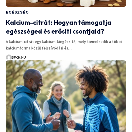
EGÉSZSÉG
Kalcium-citrát: Hogyan támogatja
egészséged és erősíti csontjaid?
A kalcium-citrát egy kalcium-kiegészítő, mely kiemelkedik a többi
kalciumforma közül felszívódási és…
BFKH.HU