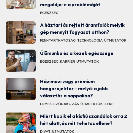
megoldja-e a problémáját
EGÉSZSÉG
A háztartás rejtett áramfalói: melyik
gép mennyit fogyaszt otthon?
FENNTARTHATÓSÁG
TECHNOLÓGIA
ÚTMUTATÓK
Ülőmunka és a kezek egészsége
EGÉSZSÉG
KARRIER
ÚTMUTATÓK
Házimozi vagy prémium
hangprojektor – melyik a jobb
választás a nappaliba?
FILMEK
SZÓRAKOZÁS
ÚTMUTATÓK
ZENE
Miért kopik el a kisfiú szandálok orra 2
hét alatt, és mit tehetsz ellene?
DIVAT
ÚTMUTATÓK