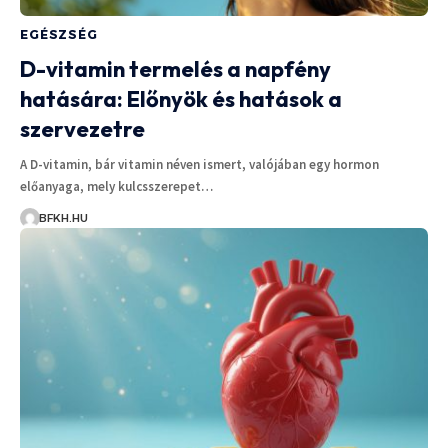
EGÉSZSÉG
D-vitamin termelés a napfény
hatására: Előnyök és hatások a
szervezetre
A D-vitamin, bár vitamin néven ismert, valójában egy hormon
előanyaga, mely kulcsszerepet…
BFKH.HU