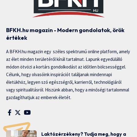
BFKH.hu magazin - Modern gondolatok, örök
értékek
A BFKH.hu magazin egy széles spektrumú online platform, amely
az élet minden területéről kínál tartalmat. Lapunk egyedülálló
módon ötvözi a kortárs gondolkodást az időtlen bölcsességgel.
Célunk, hogy olvasóink inspirációt találjanak mindennapi
életükhöz, legyen szó egészségről, karrierről, technológiáról
vagy spiritualitásról. Hiszünk abban, hogy a minőségi tartalommal
gazdagíthatjuk az emberek életét.
Laktózérzékeny? Tudja meg, hogy a