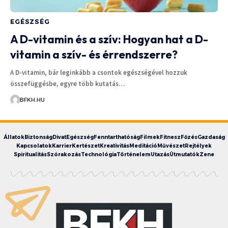
EGÉSZSÉG
A D-vitamin és a szív: Hogyan hat a D-
vitamin a szív- és érrendszerre?
A D-vitamin, bár leginkább a csontok egészségével hozzuk
összefüggésbe, egyre több kutatás…
BFKH.HU
Állatok
Biztonság
Divat
Egészség
Fenntarthatóság
Filmek
Fitnesz
Főzés
Gazdaság
Kapcsolatok
Karrier
Kertészet
Kreativitás
Meditáció
Művészet
Rejtélyek
Spiritualitás
Szórakozás
Technológia
Történelem
Utazás
Útmutatók
Zene