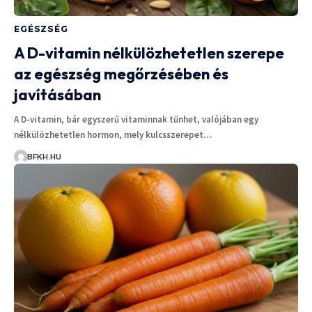
EGÉSZSÉG
A D-vitamin nélkülözhetetlen szerepe
az egészség megőrzésében és
javításában
A D-vitamin, bár egyszerű vitaminnak tűnhet, valójában egy
nélkülözhetetlen hormon, mely kulcsszerepet…
BFKH.HU