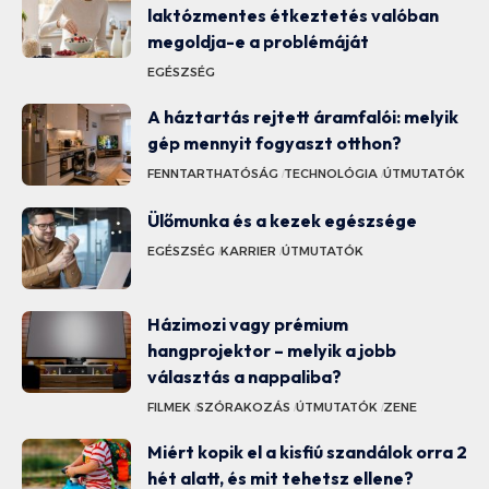
laktózmentes étkeztetés valóban
megoldja-e a problémáját
EGÉSZSÉG
A háztartás rejtett áramfalói: melyik
gép mennyit fogyaszt otthon?
FENNTARTHATÓSÁG
TECHNOLÓGIA
ÚTMUTATÓK
Ülőmunka és a kezek egészsége
EGÉSZSÉG
KARRIER
ÚTMUTATÓK
Házimozi vagy prémium
hangprojektor – melyik a jobb
választás a nappaliba?
FILMEK
SZÓRAKOZÁS
ÚTMUTATÓK
ZENE
Miért kopik el a kisfiú szandálok orra 2
hét alatt, és mit tehetsz ellene?