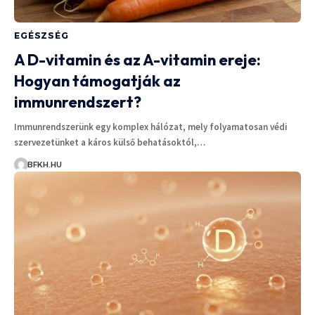
EGÉSZSÉG
A D-vitamin és az A-vitamin ereje:
Hogyan támogatják az
immunrendszert?
Immunrendszerünk egy komplex hálózat, mely folyamatosan védi
szervezetünket a káros külső behatásoktól,…
BFKH.HU