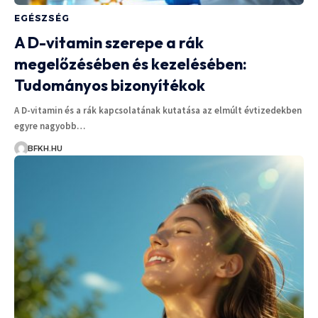
EGÉSZSÉG
A D-vitamin szerepe a rák
megelőzésében és kezelésében:
Tudományos bizonyítékok
A D-vitamin és a rák kapcsolatának kutatása az elmúlt évtizedekben
egyre nagyobb…
BFKH.HU