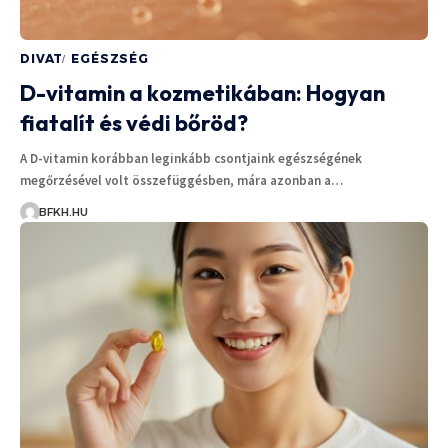
DIVAT
EGÉSZSÉG
D-vitamin a kozmetikában: Hogyan
fiatalít és védi bőröd?
A D-vitamin korábban leginkább csontjaink egészségének
megőrzésével volt összefüggésben, mára azonban a…
BFKH.HU