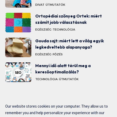
DIVAT
ÚTMUTATÓK
Ortopédiai szőnyeg Ortek: miért
számít jobb választásnak
EGÉSZSÉG
TECHNOLÓGIA
Gouda sajt: miért lett a világ egyik
legkedveltebb alapanyaga?
EGÉSZSÉG
FŐZÉS
Mennyi idő alatt térül meg a
keresőoptimalizálás?
TECHNOLÓGIA
ÚTMUTATÓK
Our website stores cookies on your computer. They allow us to
remember you and help personalize your experience with our