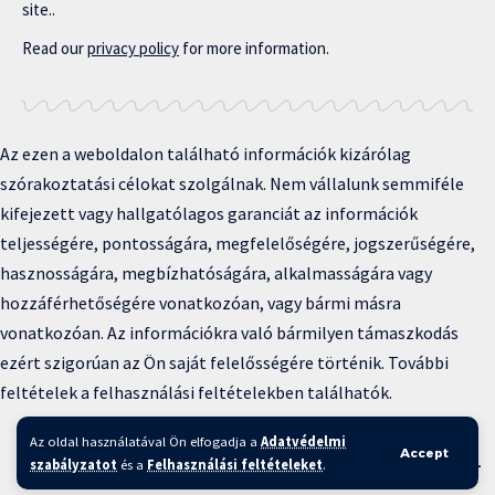
site..
Read our
privacy policy
for more information.
Az ezen a weboldalon található információk kizárólag
szórakoztatási célokat szolgálnak. Nem vállalunk semmiféle
kifejezett vagy hallgatólagos garanciát az információk
teljességére, pontosságára, megfelelőségére, jogszerűségére,
hasznosságára, megbízhatóságára, alkalmasságára vagy
hozzáférhetőségére vonatkozóan, vagy bármi másra
vonatkozóan. Az információkra való bármilyen támaszkodás
ezért szigorúan az Ön saját felelősségére történik. További
feltételek a felhasználási feltételekben találhatók.
Copyright © 2025 BFKH.hu
Az oldal használatával Ön elfogadja a
Adatvédelmi
Accept
szabályzatot
és a
Felhasználási feltételeket
.
Felhasználási feltételek –
Adatvédelmi irányelvek –
Kapcsolat
–