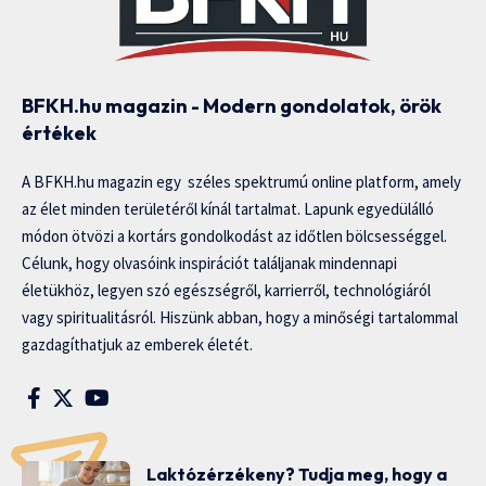
BFKH.hu magazin - Modern gondolatok, örök
értékek
A BFKH.hu magazin egy széles spektrumú online platform, amely
az élet minden területéről kínál tartalmat. Lapunk egyedülálló
módon ötvözi a kortárs gondolkodást az időtlen bölcsességgel.
Célunk, hogy olvasóink inspirációt találjanak mindennapi
életükhöz, legyen szó egészségről, karrierről, technológiáról
vagy spiritualitásról. Hiszünk abban, hogy a minőségi tartalommal
gazdagíthatjuk az emberek életét.
Laktózérzékeny? Tudja meg, hogy a