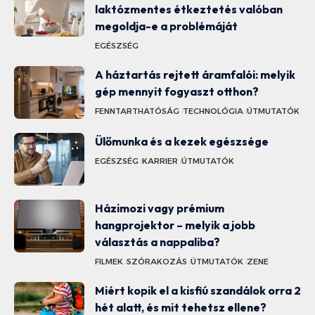
laktózmentes étkeztetés valóban
megoldja-e a problémáját
EGÉSZSÉG
A háztartás rejtett áramfalói: melyik
gép mennyit fogyaszt otthon?
FENNTARTHATÓSÁG
TECHNOLÓGIA
ÚTMUTATÓK
Ülőmunka és a kezek egészsége
EGÉSZSÉG
KARRIER
ÚTMUTATÓK
Házimozi vagy prémium
hangprojektor – melyik a jobb
választás a nappaliba?
FILMEK
SZÓRAKOZÁS
ÚTMUTATÓK
ZENE
Miért kopik el a kisfiú szandálok orra 2
hét alatt, és mit tehetsz ellene?