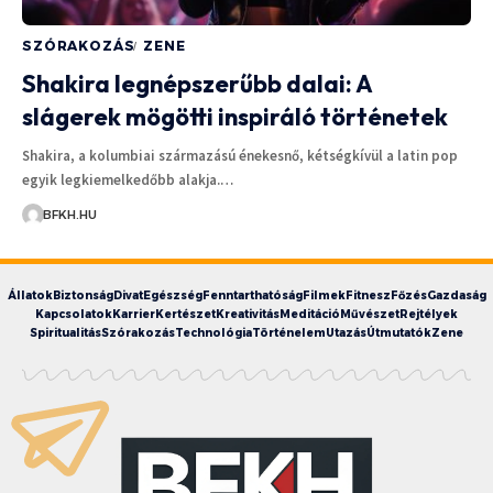
SZÓRAKOZÁS
ZENE
Shakira legnépszerűbb dalai: A
slágerek mögötti inspiráló történetek
Shakira, a kolumbiai származású énekesnő, kétségkívül a latin pop
egyik legkiemelkedőbb alakja.…
BFKH.HU
Állatok
Biztonság
Divat
Egészség
Fenntarthatóság
Filmek
Fitnesz
Főzés
Gazdaság
Kapcsolatok
Karrier
Kertészet
Kreativitás
Meditáció
Művészet
Rejtélyek
Spiritualitás
Szórakozás
Technológia
Történelem
Utazás
Útmutatók
Zene