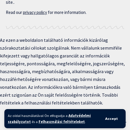
site..
Read our
privacy policy
for more information.
Az ezen a weboldalon található információk kizárólag
szórakoztatási célokat szolgálnak. Nem vállalunk semmiféle
kifejezett vagy hallgatólagos garanciát az információk
teljességére, pontosságára, megfelelőségére, jogszerűségére,
hasznosságára, megbízhatóságára, alkalmasságára vagy
hozzáférhetőségére vonatkozóan, vagy bármi másra
vonatkozóan. Az információkra való bármilyen támaszkodás
ezért szigorúan az Ön saját felelősségére történik. További
feltételek a felhasználási feltételekben találhatók.
Copyright © 2025 BFKH.hu
Az oldal használatával Ön elfogadja a
Adatvédelmi
Accept
Felhasználási feltételek –
Adatvédelmi irányelvek –
Kapcsolat
–
szabályzatot
és a
Felhasználási feltételeket
.