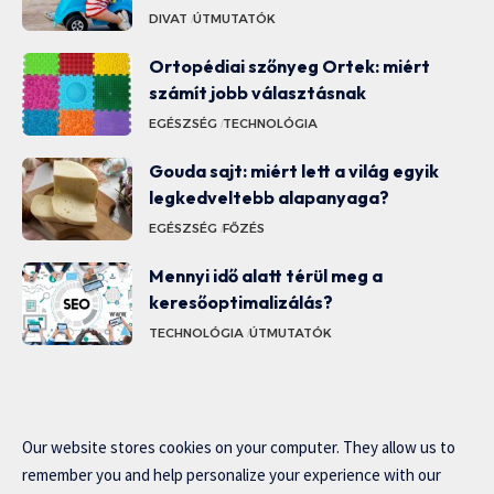
DIVAT
ÚTMUTATÓK
Ortopédiai szőnyeg Ortek: miért
számít jobb választásnak
EGÉSZSÉG
TECHNOLÓGIA
Gouda sajt: miért lett a világ egyik
legkedveltebb alapanyaga?
EGÉSZSÉG
FŐZÉS
Mennyi idő alatt térül meg a
keresőoptimalizálás?
TECHNOLÓGIA
ÚTMUTATÓK
Our website stores cookies on your computer. They allow us to
remember you and help personalize your experience with our