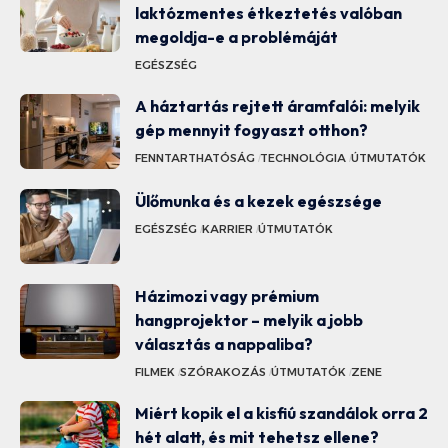
laktózmentes étkeztetés valóban
megoldja-e a problémáját
EGÉSZSÉG
A háztartás rejtett áramfalói: melyik
gép mennyit fogyaszt otthon?
FENNTARTHATÓSÁG
TECHNOLÓGIA
ÚTMUTATÓK
Ülőmunka és a kezek egészsége
EGÉSZSÉG
KARRIER
ÚTMUTATÓK
Házimozi vagy prémium
hangprojektor – melyik a jobb
választás a nappaliba?
FILMEK
SZÓRAKOZÁS
ÚTMUTATÓK
ZENE
Miért kopik el a kisfiú szandálok orra 2
hét alatt, és mit tehetsz ellene?