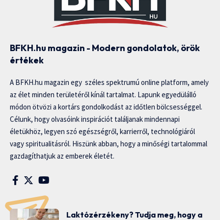
BFKH.hu magazin - Modern gondolatok, örök
értékek
A BFKH.hu magazin egy széles spektrumú online platform, amely
az élet minden területéről kínál tartalmat. Lapunk egyedülálló
módon ötvözi a kortárs gondolkodást az időtlen bölcsességgel.
Célunk, hogy olvasóink inspirációt találjanak mindennapi
életükhöz, legyen szó egészségről, karrierről, technológiáról
vagy spiritualitásról. Hiszünk abban, hogy a minőségi tartalommal
gazdagíthatjuk az emberek életét.
Laktózérzékeny? Tudja meg, hogy a