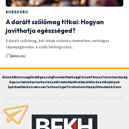
EGÉSZSÉG
A darált szőlőmag titkai: Hogyan
javíthatja egészséged?
A darált szőlőmag, bár sokak számára ismeretlen, valóságos
tápanyagbomba. A szőlő feldolgozása…
BFKH.HU
Állatok
Biztonság
Divat
Egészség
Fenntarthatóság
Filmek
Fitnesz
Főzés
Gazdaság
Kapcsolatok
Karrier
Kertészet
Kreativitás
Meditáció
Művészet
Rejtélyek
Spiritualitás
Szórakozás
Technológia
Történelem
Utazás
Útmutatók
Zene