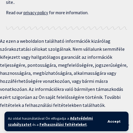
site..
Read our
privacy policy
for more information.
Az ezen a weboldalon található információk kizárólag
szórakoztatási célokat szolgálnak. Nem vállalunk semmiféle
kifejezett vagy hallgatólagos garanciát az információk
teljességére, pontosságára, megfelelőségére, jogszerűségére,
hasznosságára, megbízhatóságára, alkalmasságára vagy
hozzáférhetőségére vonatkozóan, vagy bármi másra
vonatkozóan. Az információkra való bármilyen támaszkodás
ezért szigorúan az Ön saját felelősségére történik. További
feltételek a felhasználási feltételekben találhatók.
Copyright © 2025 BFKH.hu
Az oldal használatával Ön elfogadja a
Adatvédelmi
Accept
Felhasználási feltételek –
Adatvédelmi irányelvek –
Kapcsolat
–
szabályzatot
és a
Felhasználási feltételeket
.