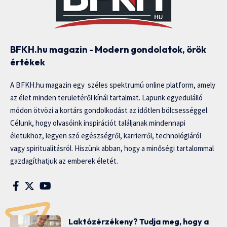
BFKH.hu magazin - Modern gondolatok, örök
értékek
A BFKH.hu magazin egy széles spektrumú online platform, amely
az élet minden területéről kínál tartalmat. Lapunk egyedülálló
módon ötvözi a kortárs gondolkodást az időtlen bölcsességgel.
Célunk, hogy olvasóink inspirációt találjanak mindennapi
életükhöz, legyen szó egészségről, karrierről, technológiáról
vagy spiritualitásról. Hiszünk abban, hogy a minőségi tartalommal
gazdagíthatjuk az emberek életét.
Laktózérzékeny? Tudja meg, hogy a