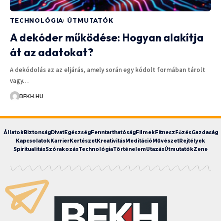
TECHNOLÓGIA
ÚTMUTATÓK
A dekóder működése: Hogyan alakítja
át az adatokat?
A dekódolás az az eljárás, amely során egy kódolt formában tárolt
vagy…
BFKH.HU
Állatok
Biztonság
Divat
Egészség
Fenntarthatóság
Filmek
Fitnesz
Főzés
Gazdaság
Kapcsolatok
Karrier
Kertészet
Kreativitás
Meditáció
Művészet
Rejtélyek
Spiritualitás
Szórakozás
Technológia
Történelem
Utazás
Útmutatók
Zene