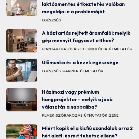
laktózmentes étkeztetés valóban
megoldja-e a problémáját
EGÉSZSÉG
A háztartás rejtett áramfalói: melyik
gép mennyit fogyaszt otthon?
FENNTARTHATÓSÁG
TECHNOLÓGIA
ÚTMUTATÓK
Ülőmunka és a kezek egészsége
EGÉSZSÉG
KARRIER
ÚTMUTATÓK
Házimozi vagy prémium
hangprojektor – melyik a jobb
választás a nappaliba?
FILMEK
SZÓRAKOZÁS
ÚTMUTATÓK
ZENE
Miért kopik el a kisfiú szandálok orra 2
hét alatt, és mit tehetsz ellene?