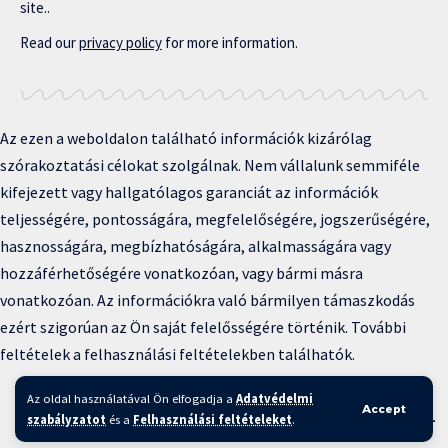
site..
Read our
privacy policy
for more information.
Az ezen a weboldalon található információk kizárólag
szórakoztatási célokat szolgálnak. Nem vállalunk semmiféle
kifejezett vagy hallgatólagos garanciát az információk
teljességére, pontosságára, megfelelőségére, jogszerűségére,
hasznosságára, megbízhatóságára, alkalmasságára vagy
hozzáférhetőségére vonatkozóan, vagy bármi másra
vonatkozóan. Az információkra való bármilyen támaszkodás
ezért szigorúan az Ön saját felelősségére történik. További
feltételek a felhasználási feltételekben találhatók.
Copyright © 2025 BFKH.hu
Az oldal használatával Ön elfogadja a
Adatvédelmi
Accept
Felhasználási feltételek –
Adatvédelmi irányelvek –
Kapcsolat
–
szabályzatot
és a
Felhasználási feltételeket
.