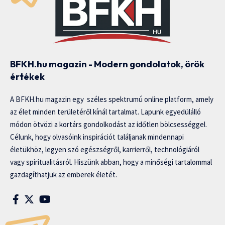
BFKH.hu magazin - Modern gondolatok, örök
értékek
A BFKH.hu magazin egy széles spektrumú online platform, amely
az élet minden területéről kínál tartalmat. Lapunk egyedülálló
módon ötvözi a kortárs gondolkodást az időtlen bölcsességgel.
Célunk, hogy olvasóink inspirációt találjanak mindennapi
életükhöz, legyen szó egészségről, karrierről, technológiáról
vagy spiritualitásról. Hiszünk abban, hogy a minőségi tartalommal
gazdagíthatjuk az emberek életét.