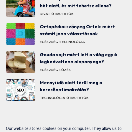
hét alatt, és mit tehetsz ellene?
DIVAT
ÚTMUTATÓK
Ortopédiai szőnyeg Ortek: miért
számít jobb választásnak
EGÉSZSÉG
TECHNOLÓGIA
Gouda sajt: miért lett a világ egyik
legkedveltebb alapanyaga?
EGÉSZSÉG
FŐZÉS
Mennyi idő alatt térül meg a
keresőoptimalizálás?
TECHNOLÓGIA
ÚTMUTATÓK
Our website stores cookies on your computer. They allow us to