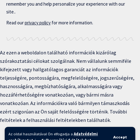
remember you and help personalize your experience with our
site..
Read our
privacy policy
for more information.
Az ezen a weboldalon található információk kizárólag
szórakoztatási célokat szolgálnak. Nem vállalunk semmiféle
kifejezett vagy hallgatólagos garanciát az információk
teljességére, pontosságára, megfelelőségére, jogszerűségére,
hasznosságára, megbízhatóságára, alkalmasságára vagy
hozzáférhetőségére vonatkozóan, vagy bármi másra
vonatkozóan. Az információkra való bármilyen támaszkodás
ezért szigorúan az Ön saját felelősségére történik. További
feltételek a felhasználási feltételekben találhatók.
Copyright © 2025 BFKH.hu
Az oldal használatával Ön elfogadja a
Adatvédelmi
Accept