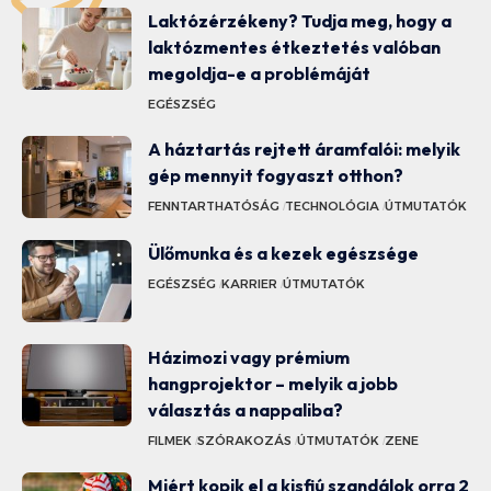
Laktózérzékeny? Tudja meg, hogy a
laktózmentes étkeztetés valóban
megoldja-e a problémáját
EGÉSZSÉG
A háztartás rejtett áramfalói: melyik
gép mennyit fogyaszt otthon?
FENNTARTHATÓSÁG
TECHNOLÓGIA
ÚTMUTATÓK
Ülőmunka és a kezek egészsége
EGÉSZSÉG
KARRIER
ÚTMUTATÓK
Házimozi vagy prémium
hangprojektor – melyik a jobb
választás a nappaliba?
FILMEK
SZÓRAKOZÁS
ÚTMUTATÓK
ZENE
Miért kopik el a kisfiú szandálok orra 2