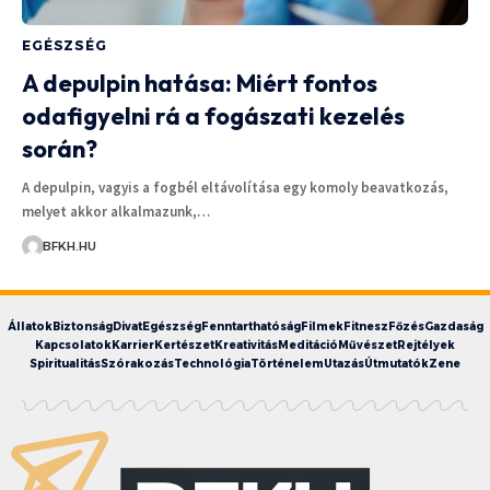
EGÉSZSÉG
A depulpin hatása: Miért fontos
odafigyelni rá a fogászati kezelés
során?
A depulpin, vagyis a fogbél eltávolítása egy komoly beavatkozás,
melyet akkor alkalmazunk,…
BFKH.HU
Állatok
Biztonság
Divat
Egészség
Fenntarthatóság
Filmek
Fitnesz
Főzés
Gazdaság
Kapcsolatok
Karrier
Kertészet
Kreativitás
Meditáció
Művészet
Rejtélyek
Spiritualitás
Szórakozás
Technológia
Történelem
Utazás
Útmutatók
Zene