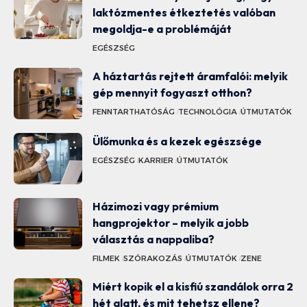
laktózmentes étkeztetés valóban
megoldja-e a problémáját
EGÉSZSÉG
A háztartás rejtett áramfalói: melyik
gép mennyit fogyaszt otthon?
FENNTARTHATÓSÁG
TECHNOLÓGIA
ÚTMUTATÓK
Ülőmunka és a kezek egészsége
EGÉSZSÉG
KARRIER
ÚTMUTATÓK
Házimozi vagy prémium
hangprojektor – melyik a jobb
választás a nappaliba?
FILMEK
SZÓRAKOZÁS
ÚTMUTATÓK
ZENE
Miért kopik el a kisfiú szandálok orra 2
hét alatt, és mit tehetsz ellene?