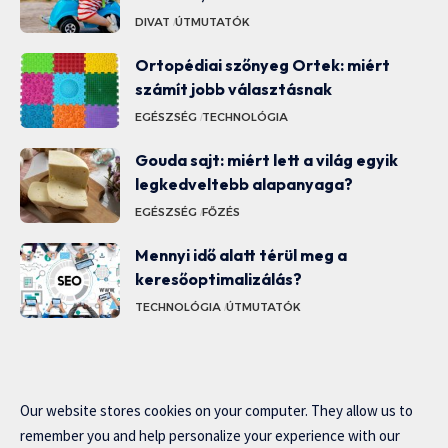
DIVAT
ÚTMUTATÓK
Ortopédiai szőnyeg Ortek: miért
számít jobb választásnak
EGÉSZSÉG
TECHNOLÓGIA
Gouda sajt: miért lett a világ egyik
legkedveltebb alapanyaga?
EGÉSZSÉG
FŐZÉS
Mennyi idő alatt térül meg a
keresőoptimalizálás?
TECHNOLÓGIA
ÚTMUTATÓK
Our website stores cookies on your computer. They allow us to
remember you and help personalize your experience with our