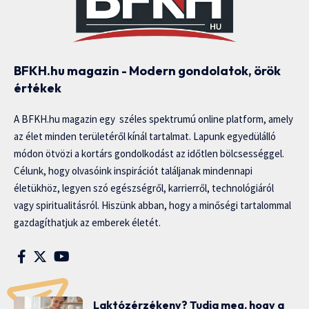
BFKH.hu magazin - Modern gondolatok, örök
értékek
A BFKH.hu magazin egy széles spektrumú online platform, amely
az élet minden területéről kínál tartalmat. Lapunk egyedülálló
módon ötvözi a kortárs gondolkodást az időtlen bölcsességgel.
Célunk, hogy olvasóink inspirációt találjanak mindennapi
életükhöz, legyen szó egészségről, karrierről, technológiáról
vagy spiritualitásról. Hiszünk abban, hogy a minőségi tartalommal
gazdagíthatjuk az emberek életét.
Laktózérzékeny? Tudja meg, hogy a