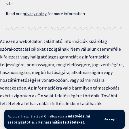
site..
Read our
privacy policy
for more information.
Az ezen a weboldalon található információk kizárólag
szórakoztatási célokat szolgálnak. Nem vállalunk semmiféle
kifejezett vagy hallgatólagos garanciát az információk
teljességére, pontosságára, megfelelőségére, jogszerűségére,
hasznosságára, megbízhatóságára, alkalmasságára vagy
hozzáférhetőségére vonatkozóan, vagy bármi másra
vonatkozóan. Az információkra való bármilyen támaszkodás
ezért szigorúan az Ön saját felelősségére történik. További
feltételek a felhasználási feltételekben találhatók.
Copyright © 2025 BFKH.hu
Az oldal használatával Ön elfogadja a
Adatvédelmi
Accept
Felhasználási feltételek –
Adatvédelmi irányelvek –
Kapcsolat
–
szabályzatot
és a
Felhasználási feltételeket
.