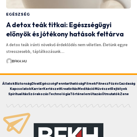
EGÉSZSÉG
A detox teák titkai: Egészségügyi
előnyök és jótékony hatások feltárva
A detox teák iránti növekvő érdeklődés nem véletlen. Életünk egyre
stresszesebb, táplálkozásunk…
BFKH.HU
Állatok
Biztonság
Divat
Egészség
Fenntarthatóság
Filmek
Fitnesz
Főzés
Gazdaság
Kapcsolatok
Karrier
Kertészet
Kreativitás
Meditáció
Művészet
Rejtélyek
Spiritualitás
Szórakozás
Technológia
Történelem
Utazás
Útmutatók
Zene