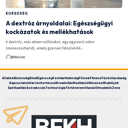
EGÉSZSÉG
A dextróz árnyoldalai: Egészségügyi
kockázatok és mellékhatások
A dextróz, más néven szőlőcukor, egy egyszerű cukor
(monoszacharid), amely gyorsan felszívódik…
BFKH.HU
Állatok
Biztonság
Divat
Egészség
Fenntarthatóság
Filmek
Fitnesz
Főzés
Gazdaság
Kapcsolatok
Karrier
Kertészet
Kreativitás
Meditáció
Művészet
Rejtélyek
Spiritualitás
Szórakozás
Technológia
Történelem
Utazás
Útmutatók
Zene