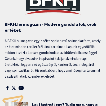
BFKH.hu magazin - Modern gondolatok, örök
értékek
A BFKH.hu magazin egy széles spektrumú online platform, amely
az élet minden területéről kínál tartalmat. Lapunk egyedülálló
módon ötvözi a kortárs gondolkodást az időtlen bölcsességgel.
Célunk, hogy olvasóink inspirációt találjanak mindennapi
életükhöz, legyen szó egészségről, karrierről, technológiáról
vagy spiritualitásról. Hiszünk abban, hogy a minőségi tartalommal
gazdagíthatjuk az emberek életét.
Laktózérzékeny? Tudja meg, hogy a