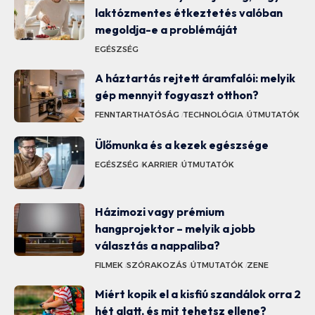
laktózmentes étkeztetés valóban
megoldja-e a problémáját
EGÉSZSÉG
A háztartás rejtett áramfalói: melyik
gép mennyit fogyaszt otthon?
FENNTARTHATÓSÁG
TECHNOLÓGIA
ÚTMUTATÓK
Ülőmunka és a kezek egészsége
EGÉSZSÉG
KARRIER
ÚTMUTATÓK
Házimozi vagy prémium
hangprojektor – melyik a jobb
választás a nappaliba?
FILMEK
SZÓRAKOZÁS
ÚTMUTATÓK
ZENE
Miért kopik el a kisfiú szandálok orra 2
hét alatt, és mit tehetsz ellene?