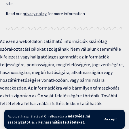
site..
Read our
privacy policy
for more information.
Az ezen a weboldalon található információk kizárólag
szórakoztatási célokat szolgálnak. Nem vállalunk semmiféle
kifejezett vagy hallgatólagos garanciát az információk
teljességére, pontosságára, megfelelőségére, jogszerűségére,
hasznosságára, megbízhatóságára, alkalmasságára vagy
hozzáférhetőségére vonatkozóan, vagy bármi másra
vonatkozóan. Az információkra való bármilyen támaszkodás
ezért szigorúan az Ön saját felelősségére történik. További
feltételek a felhasználási feltételekben találhatók.
Copyright © 2025 BFKH.hu
Az oldal használatával Ön elfogadja a
Adatvédelmi
Accept
Felhasználási feltételek –
Adatvédelmi irányelvek –
Kapcsolat
–
szabályzatot
és a
Felhasználási feltételeket
.