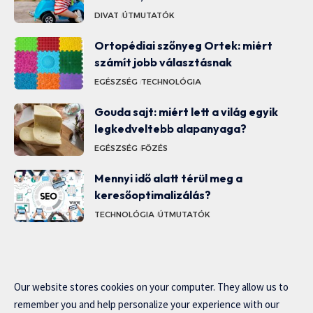
DIVAT
ÚTMUTATÓK
Ortopédiai szőnyeg Ortek: miért
számít jobb választásnak
EGÉSZSÉG
TECHNOLÓGIA
Gouda sajt: miért lett a világ egyik
legkedveltebb alapanyaga?
EGÉSZSÉG
FŐZÉS
Mennyi idő alatt térül meg a
keresőoptimalizálás?
TECHNOLÓGIA
ÚTMUTATÓK
Our website stores cookies on your computer. They allow us to
remember you and help personalize your experience with our