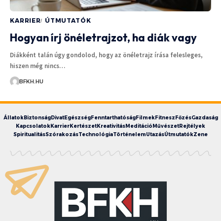
KARRIER
ÚTMUTATÓK
Hogyan írj önéletrajzot, ha diák vagy
Diákként talán úgy gondolod, hogy az önéletrajz írása felesleges,
hiszen még nincs…
BFKH.HU
Állatok
Biztonság
Divat
Egészség
Fenntarthatóság
Filmek
Fitnesz
Főzés
Gazdaság
Kapcsolatok
Karrier
Kertészet
Kreativitás
Meditáció
Művészet
Rejtélyek
Spiritualitás
Szórakozás
Technológia
Történelem
Utazás
Útmutatók
Zene