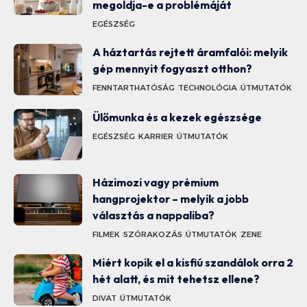
megoldja-e a problémáját
EGÉSZSÉG
A háztartás rejtett áramfalói: melyik
gép mennyit fogyaszt otthon?
FENNTARTHATÓSÁG
TECHNOLÓGIA
ÚTMUTATÓK
Ülőmunka és a kezek egészsége
EGÉSZSÉG
KARRIER
ÚTMUTATÓK
Házimozi vagy prémium
hangprojektor – melyik a jobb
választás a nappaliba?
FILMEK
SZÓRAKOZÁS
ÚTMUTATÓK
ZENE
Miért kopik el a kisfiú szandálok orra 2
hét alatt, és mit tehetsz ellene?
DIVAT
ÚTMUTATÓK