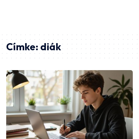
Címke:
diák