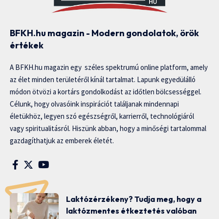
BFKH.hu magazin - Modern gondolatok, örök
értékek
A BFKH.hu magazin egy széles spektrumú online platform, amely
az élet minden területéről kínál tartalmat. Lapunk egyedülálló
módon ötvözi a kortárs gondolkodást az időtlen bölcsességgel.
Célunk, hogy olvasóink inspirációt találjanak mindennapi
életükhöz, legyen szó egészségről, karrierről, technológiáról
vagy spiritualitásról. Hiszünk abban, hogy a minőségi tartalommal
gazdagíthatjuk az emberek életét.
Laktózérzékeny? Tudja meg, hogy a
laktózmentes étkeztetés valóban