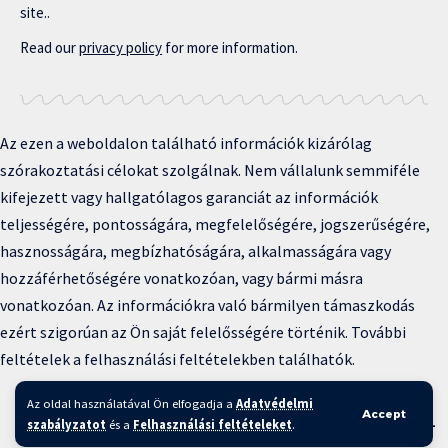
site..
Read our
privacy policy
for more information.
Az ezen a weboldalon található információk kizárólag
szórakoztatási célokat szolgálnak. Nem vállalunk semmiféle
kifejezett vagy hallgatólagos garanciát az információk
teljességére, pontosságára, megfelelőségére, jogszerűségére,
hasznosságára, megbízhatóságára, alkalmasságára vagy
hozzáférhetőségére vonatkozóan, vagy bármi másra
vonatkozóan. Az információkra való bármilyen támaszkodás
ezért szigorúan az Ön saját felelősségére történik. További
feltételek a felhasználási feltételekben találhatók.
Copyright © 2025 BFKH.hu
Az oldal használatával Ön elfogadja a
Adatvédelmi
Accept
Felhasználási feltételek –
Adatvédelmi irányelvek –
Kapcsolat
–
szabályzatot
és a
Felhasználási feltételeket
.