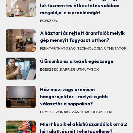
laktózmentes étkeztetés valóban
megoldja-e a problémáját
EGÉSZSÉG
A háztartás rejtett áramfalói: melyik
gép mennyit fogyaszt otthon?
FENNTARTHATÓSÁG
TECHNOLÓGIA
ÚTMUTATÓK
Ülőmunka és a kezek egészsége
EGÉSZSÉG
KARRIER
ÚTMUTATÓK
Házimozi vagy prémium
hangprojektor – melyik a jobb
választás a nappaliba?
FILMEK
SZÓRAKOZÁS
ÚTMUTATÓK
ZENE
Miért kopik el a kisfiú szandálok orra 2
hét alatt, és mit tehetsz ellene?