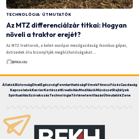
TECHNOLÓGIA
ÚTMUTATÓK
Az MTZ differenciálzár titkai: Hogyan
növeli a traktor erejét?
Az MTZ traktorok, a kelet-európai mezőgazdaság ikonikus gépei,
évtizedek óta bizonyítják megbízhatóságukat…
BFKH.HU
Állatok
Biztonság
Divat
Egészség
Fenntarthatóság
Filmek
Fitnesz
Főzés
Gazdaság
Kapcsolatok
Karrier
Kertészet
Kreativitás
Meditáció
Művészet
Rejtélyek
Spiritualitás
Szórakozás
Technológia
Történelem
Utazás
Útmutatók
Zene