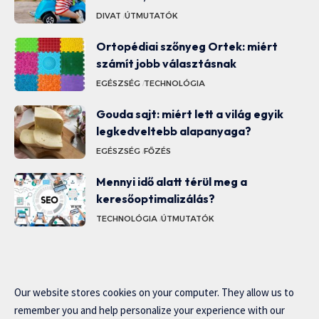
DIVAT
ÚTMUTATÓK
Ortopédiai szőnyeg Ortek: miért
számít jobb választásnak
EGÉSZSÉG
TECHNOLÓGIA
Gouda sajt: miért lett a világ egyik
legkedveltebb alapanyaga?
EGÉSZSÉG
FŐZÉS
Mennyi idő alatt térül meg a
keresőoptimalizálás?
TECHNOLÓGIA
ÚTMUTATÓK
Our website stores cookies on your computer. They allow us to
remember you and help personalize your experience with our