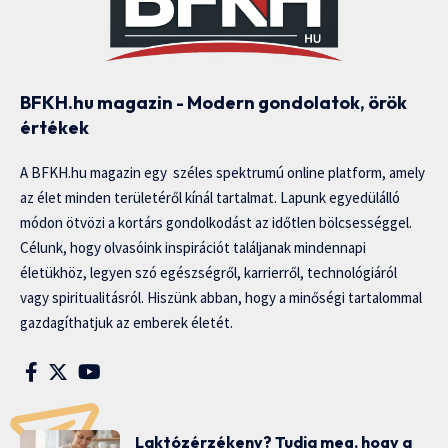
BFKH.hu magazin - Modern gondolatok, örök
értékek
A BFKH.hu magazin egy széles spektrumú online platform, amely
az élet minden területéről kínál tartalmat. Lapunk egyedülálló
módon ötvözi a kortárs gondolkodást az időtlen bölcsességgel.
Célunk, hogy olvasóink inspirációt találjanak mindennapi
életükhöz, legyen szó egészségről, karrierről, technológiáról
vagy spiritualitásról. Hiszünk abban, hogy a minőségi tartalommal
gazdagíthatjuk az emberek életét.
Laktózérzékeny? Tudja meg, hogy a