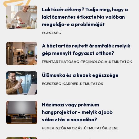
Laktózérzékeny? Tudja meg, hogy a
laktózmentes étkeztetés valóban
megoldja-e a problémáját
EGÉSZSÉG
A háztartás rejtett áramfalói: melyik
gép mennyit fogyaszt otthon?
FENNTARTHATÓSÁG
TECHNOLÓGIA
ÚTMUTATÓK
Ülőmunka és a kezek egészsége
EGÉSZSÉG
KARRIER
ÚTMUTATÓK
Házimozi vagy prémium
hangprojektor – melyik a jobb
választás a nappaliba?
FILMEK
SZÓRAKOZÁS
ÚTMUTATÓK
ZENE