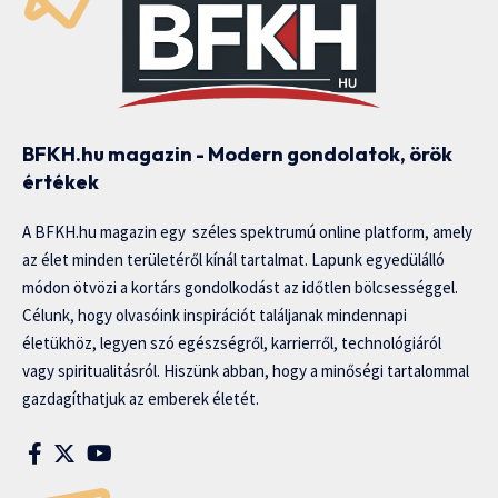
BFKH.hu magazin - Modern gondolatok, örök
értékek
A BFKH.hu magazin egy széles spektrumú online platform, amely
az élet minden területéről kínál tartalmat. Lapunk egyedülálló
módon ötvözi a kortárs gondolkodást az időtlen bölcsességgel.
Célunk, hogy olvasóink inspirációt találjanak mindennapi
életükhöz, legyen szó egészségről, karrierről, technológiáról
vagy spiritualitásról. Hiszünk abban, hogy a minőségi tartalommal
gazdagíthatjuk az emberek életét.