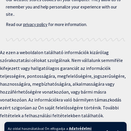
remember you and help personalize your experience with our
site..
Read our
privacy policy
for more information.
Az ezen a weboldalon található információk kizárólag
szórakoztatási célokat szolgálnak. Nem vállalunk semmiféle
kifejezett vagy hallgatólagos garanciát az információk
teljességére, pontosságára, megfelelőségére, jogszerűségére,
hasznosságára, megbízhatóságára, alkalmasságára vagy
hozzáférhetőségére vonatkozóan, vagy bármi másra
vonatkozóan. Az információkra való bármilyen támaszkodás
ezért szigorúan az Ön saját felelősségére történik. További
feltételek a felhasználási feltételekben találhatók.
Copyright © 2025 BFKH.hu
Az oldal használatával Ön elfogadja a
Adatvédelmi