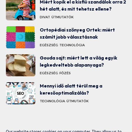
Miért kopik el a kisfiú szandálok orra 2
hét alatt, és mit tehetsz ellene?
DIVAT
ÚTMUTATÓK
Ortopédiai szőnyeg Ortek: miért
számít jobb választásnak
EGÉSZSÉG
TECHNOLÓGIA
Gouda sajt: miért lett a világ egyik
legkedveltebb alapanyaga?
EGÉSZSÉG
FŐZÉS
Mennyi idő alatt térül meg a
keresőoptimalizálás?
TECHNOLÓGIA
ÚTMUTATÓK
Our website stores cookies on your computer. They allow us to