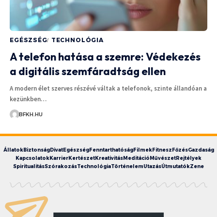
EGÉSZSÉG
TECHNOLÓGIA
A telefon hatása a szemre: Védekezés
a digitális szemfáradtság ellen
A modern élet szerves részévé váltak a telefonok, szinte állandóan a
kezünkben…
BFKH.HU
Állatok
Biztonság
Divat
Egészség
Fenntarthatóság
Filmek
Fitnesz
Főzés
Gazdaság
Kapcsolatok
Karrier
Kertészet
Kreativitás
Meditáció
Művészet
Rejtélyek
Spiritualitás
Szórakozás
Technológia
Történelem
Utazás
Útmutatók
Zene