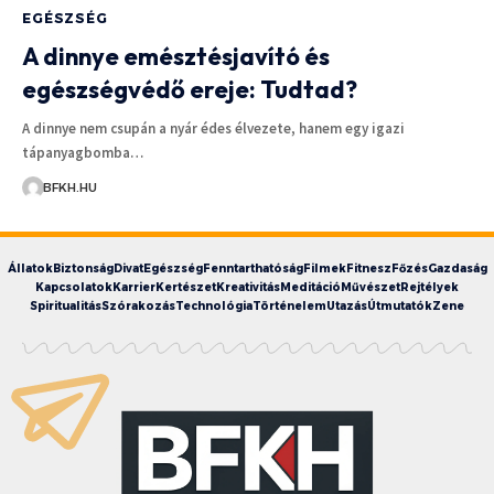
EGÉSZSÉG
A dinnye emésztésjavító és
egészségvédő ereje: Tudtad?
A dinnye nem csupán a nyár édes élvezete, hanem egy igazi
tápanyagbomba…
BFKH.HU
Állatok
Biztonság
Divat
Egészség
Fenntarthatóság
Filmek
Fitnesz
Főzés
Gazdaság
Kapcsolatok
Karrier
Kertészet
Kreativitás
Meditáció
Művészet
Rejtélyek
Spiritualitás
Szórakozás
Technológia
Történelem
Utazás
Útmutatók
Zene