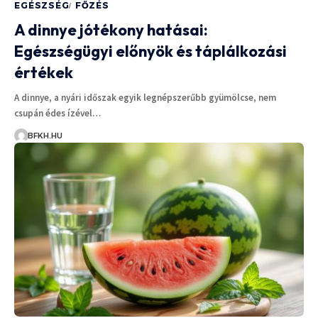
EGÉSZSÉG
FŐZÉS
A dinnye jótékony hatásai:
Egészségügyi előnyök és táplálkozási
értékek
A dinnye, a nyári időszak egyik legnépszerűbb gyümölcse, nem
csupán édes ízével…
BFKH.HU