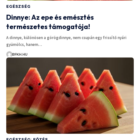
EGÉSZSÉG
Dinnye: Az epe és emésztés
természetes támogatója!
A dinnye, különösen a görögdinnye, nem csupán egy frissítő nyári
gyümölcs, hanem…
BFKH.HU
EGÉSZSÉG
FŐZÉS