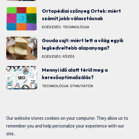
Ortopédiai szőnyeg Ortek: miért
számít jobb választásnak
EGÉSZSÉG
TECHNOLÓGIA
Gouda sajt: miért lett a világ egyik
legkedveltebb alapanyaga?
EGÉSZSÉG
FŐZÉS
Mennyi idő alatt térül meg a
keresőoptimalizálás?
TECHNOLÓGIA
ÚTMUTATÓK
Our website stores cookies on your computer. They allow us to
remember you and help personalize your experience with our
site..