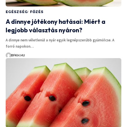
EGÉSZSÉG
FŐZÉS
A dinnye jótékony hatásai: Miért a
legjobb választás nyáron?
A dinnye nem véletlenül a nyár egyik legnépszerűbb gyümölcse. A
forró napokon…
BFKH.HU