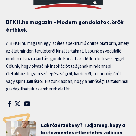
BFKH.hu magazin - Modern gondolatok, örök
értékek
A BFKH.hu magazin egy széles spektrumú online platform, amely
az élet minden területéről kínál tartalmat. Lapunk egyedülálló
módon ötvözi a kortárs gondolkodást az időtlen bölcsességgel.
Célunk, hogy olvasóink inspirációt találjanak mindennapi
életükhöz, legyen szó egészségről, karrierről, technológiáról
vagy spiritualitásról. Hiszünk abban, hogy a minőségi tartalommal
gazdagíthatjuk az emberek életét.
Laktózérzékeny? Tudja meg, hogy a
laktózmentes étkeztetés valóban