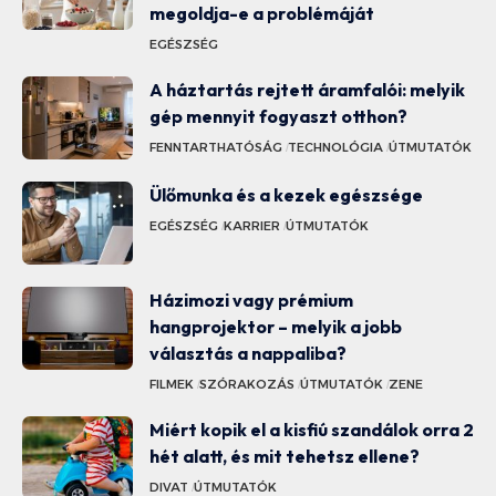
megoldja-e a problémáját
EGÉSZSÉG
A háztartás rejtett áramfalói: melyik
gép mennyit fogyaszt otthon?
FENNTARTHATÓSÁG
TECHNOLÓGIA
ÚTMUTATÓK
Ülőmunka és a kezek egészsége
EGÉSZSÉG
KARRIER
ÚTMUTATÓK
Házimozi vagy prémium
hangprojektor – melyik a jobb
választás a nappaliba?
FILMEK
SZÓRAKOZÁS
ÚTMUTATÓK
ZENE
Miért kopik el a kisfiú szandálok orra 2
hét alatt, és mit tehetsz ellene?
DIVAT
ÚTMUTATÓK