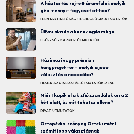
A háztartás rejtett áramfalói: melyik
gép mennyit fogyaszt otthon?
FENNTARTHATÓSÁG
TECHNOLÓGIA
ÚTMUTATÓK
Ülőmunka és a kezek egészsége
EGÉSZSÉG
KARRIER
ÚTMUTATÓK
Házimozi vagy prémium
hangprojektor – melyik a jobb
választás a nappaliba?
FILMEK
SZÓRAKOZÁS
ÚTMUTATÓK
ZENE
Miért kopik el a kisfiú szandálok orra 2
hét alatt, és mit tehetsz ellene?
DIVAT
ÚTMUTATÓK
Ortopédiai szőnyeg Ortek: miért
számít jobb választásnak