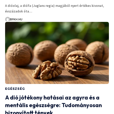
A dióolaj, a diófa (Juglans regia) magjából nyert értékes kivonat,
évszázadok óta…
BFKH.HU
EGÉSZSÉG
A dió jótékony hatásai az agyra és a
mentális egészségre: Tudományosan
bizonyított tények