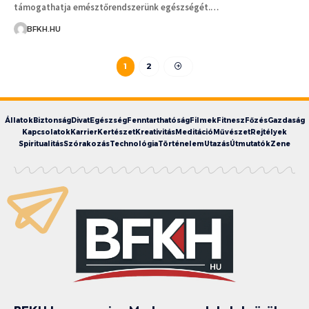
támogathatja emésztőrendszerünk egészségét.…
BFKH.HU
1
2
Állatok
Biztonság
Divat
Egészség
Fenntarthatóság
Filmek
Fitnesz
Főzés
Gazdaság
Kapcsolatok
Karrier
Kertészet
Kreativitás
Meditáció
Művészet
Rejtélyek
Spiritualitás
Szórakozás
Technológia
Történelem
Utazás
Útmutatók
Zene