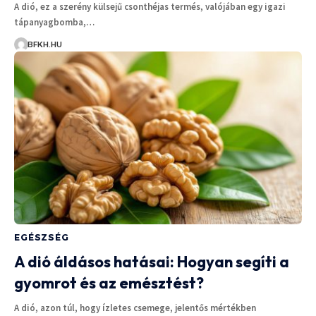
A dió, ez a szerény külsejű csonthéjas termés, valójában egy igazi
tápanyagbomba,…
BFKH.HU
EGÉSZSÉG
A dió áldásos hatásai: Hogyan segíti a
gyomrot és az emésztést?
A dió, azon túl, hogy ízletes csemege, jelentős mértékben