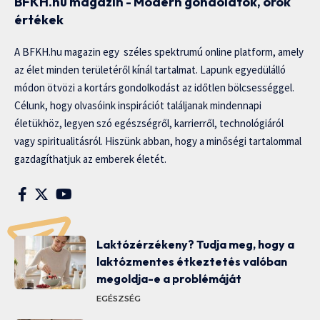
BFKH.hu magazin - Modern gondolatok, örök
értékek
A BFKH.hu magazin egy széles spektrumú online platform, amely
az élet minden területéről kínál tartalmat. Lapunk egyedülálló
módon ötvözi a kortárs gondolkodást az időtlen bölcsességgel.
Célunk, hogy olvasóink inspirációt találjanak mindennapi
életükhöz, legyen szó egészségről, karrierről, technológiáról
vagy spiritualitásról. Hiszünk abban, hogy a minőségi tartalommal
gazdagíthatjuk az emberek életét.
Laktózérzékeny? Tudja meg, hogy a
laktózmentes étkeztetés valóban
megoldja-e a problémáját
EGÉSZSÉG