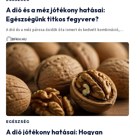
A dió és a méz jótékony hatásai:
Egészségünk titkos fegyvere?
A dió és a méz párosa ősidők óta ismert és kedvelt kombináció,…
BFKH.HU
EGÉSZSÉG
A dió jótékony hatásai: Hogyan