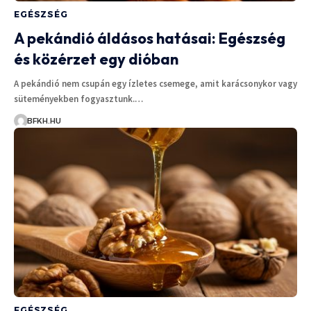
EGÉSZSÉG
A pekándió áldásos hatásai: Egészség
és közérzet egy dióban
A pekándió nem csupán egy ízletes csemege, amit karácsonykor vagy
süteményekben fogyasztunk.…
BFKH.HU
EGÉSZSÉG