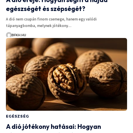
egészségét és szépségét?
A dió nem csupán finom csemege, hanem egy valódi
tápanyagbomba, melynek jótékony…
BFKH.HU
EGÉSZSÉG
A dió jótékony hatásai: Hogyan