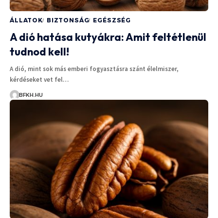
ÁLLATOK
BIZTONSÁG
EGÉSZSÉG
A dió hatása kutyákra: Amit feltétlenül
tudnod kell!
A dió, mint sok más emberi fogyasztásra szánt élelmiszer,
kérdéseket vet fel…
BFKH.HU