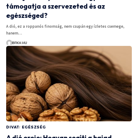
támogatja a szervezeted és az
egészséged?
A dió, ez a roppanós finomság, nem csupán egy ízletes csemege,
hanem…
BFKH.HU
DIVAT
EGÉSZSÉG
A dió ereje: Hogyan segíti a hajad