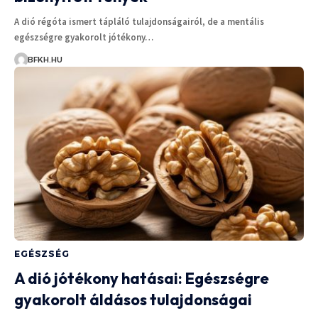
A dió régóta ismert tápláló tulajdonságairól, de a mentális
egészségre gyakorolt jótékony…
BFKH.HU
EGÉSZSÉG
A dió jótékony hatásai: Egészségre
gyakorolt áldásos tulajdonságai