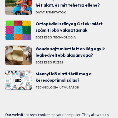
hét alatt, és mit tehetsz ellene?
DIVAT
ÚTMUTATÓK
Ortopédiai szőnyeg Ortek: miért
számít jobb választásnak
EGÉSZSÉG
TECHNOLÓGIA
Gouda sajt: miért lett a világ egyik
legkedveltebb alapanyaga?
EGÉSZSÉG
FŐZÉS
Mennyi idő alatt térül meg a
keresőoptimalizálás?
TECHNOLÓGIA
ÚTMUTATÓK
Our website stores cookies on your computer. They allow us to