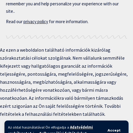
remember you and help personalize your experience with our
site..
Read our
privacy policy
for more information.
Az ezen a weboldalon található információk kizárólag
szórakoztatási célokat szolgálnak. Nem vállalunk semmiféle
kifejezett vagy hallgatólagos garanciát az információk
teljességére, pontosságára, megfelelőségére, jogszerűségére,
hasznosságára, megbízhatóságára, alkalmasságára vagy
hozzáférhetőségére vonatkozóan, vagy bármi másra
vonatkozóan. Az információkra való bármilyen támaszkodás
ezért szigorúan az Ön saját felelősségére történik. További
feltételek a felhasználási feltételekben találhatók.
Copyright © 2025 BFKH.hu
Az oldal használatával Ön elfogadja a
Adatvédelmi
Accept