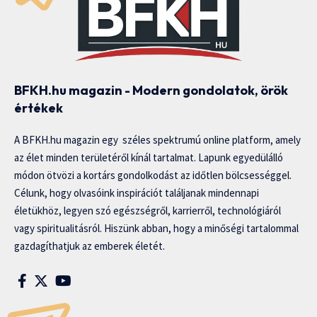
BFKH.hu magazin - Modern gondolatok, örök
értékek
A BFKH.hu magazin egy széles spektrumú online platform, amely
az élet minden területéről kínál tartalmat. Lapunk egyedülálló
módon ötvözi a kortárs gondolkodást az időtlen bölcsességgel.
Célunk, hogy olvasóink inspirációt találjanak mindennapi
életükhöz, legyen szó egészségről, karrierről, technológiáról
vagy spiritualitásról. Hiszünk abban, hogy a minőségi tartalommal
gazdagíthatjuk az emberek életét.