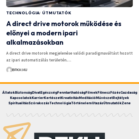
TECHNOLÓGIA
ÚTMUTATÓK
A direct drive motorok működése és
előnyei a modern ipari
alkalmazásokban
A direct drive motorok megjelenése valódi paradigmaváltást hozott
az ipari automatizálás területén.…
BFKH.HU
Állatok
Biztonság
Divat
Egészség
Fenntarthatóság
Filmek
Fitnesz
Főzés
Gazdaság
Kapcsolatok
Karrier
Kertészet
Kreativitás
Meditáció
Művészet
Rejtélyek
Spiritualitás
Szórakozás
Technológia
Történelem
Utazás
Útmutatók
Zene