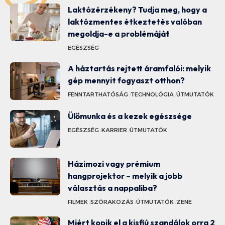
Laktózérzékeny? Tudja meg, hogy a
laktózmentes étkeztetés valóban
megoldja-e a problémáját
EGÉSZSÉG
A háztartás rejtett áramfalói: melyik
gép mennyit fogyaszt otthon?
FENNTARTHATÓSÁG
TECHNOLÓGIA
ÚTMUTATÓK
Ülőmunka és a kezek egészsége
EGÉSZSÉG
KARRIER
ÚTMUTATÓK
Házimozi vagy prémium
hangprojektor – melyik a jobb
választás a nappaliba?
FILMEK
SZÓRAKOZÁS
ÚTMUTATÓK
ZENE
Miért kopik el a kisfiú szandálok orra 2