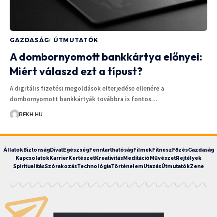
GAZDASÁG
ÚTMUTATÓK
A dombornyomott bankkártya előnyei:
Miért válaszd ezt a típust?
A digitális fizetési megoldások elterjedése ellenére a
dombornyomott bankkártyák továbbra is fontos…
BFKH.HU
Állatok
Biztonság
Divat
Egészség
Fenntarthatóság
Filmek
Fitnesz
Főzés
Gazdaság
Kapcsolatok
Karrier
Kertészet
Kreativitás
Meditáció
Művészet
Rejtélyek
Spiritualitás
Szórakozás
Technológia
Történelem
Utazás
Útmutatók
Zene