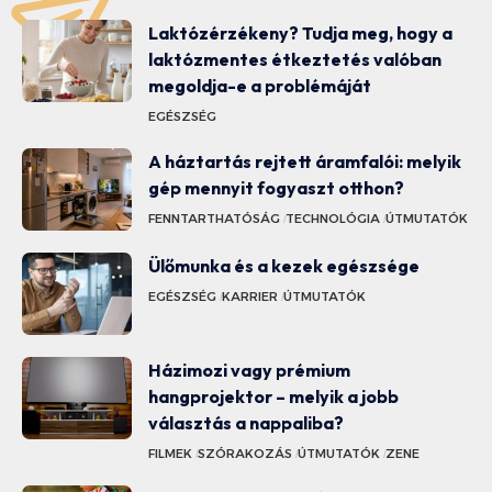
Laktózérzékeny? Tudja meg, hogy a
laktózmentes étkeztetés valóban
megoldja-e a problémáját
EGÉSZSÉG
A háztartás rejtett áramfalói: melyik
gép mennyit fogyaszt otthon?
FENNTARTHATÓSÁG
TECHNOLÓGIA
ÚTMUTATÓK
Ülőmunka és a kezek egészsége
EGÉSZSÉG
KARRIER
ÚTMUTATÓK
Házimozi vagy prémium
hangprojektor – melyik a jobb
választás a nappaliba?
FILMEK
SZÓRAKOZÁS
ÚTMUTATÓK
ZENE