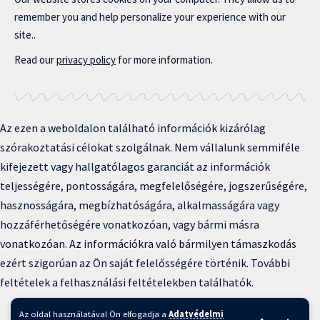
remember you and help personalize your experience with our
site..
Read our
privacy policy
for more information.
Az ezen a weboldalon található információk kizárólag
szórakoztatási célokat szolgálnak. Nem vállalunk semmiféle
kifejezett vagy hallgatólagos garanciát az információk
teljességére, pontosságára, megfelelőségére, jogszerűségére,
hasznosságára, megbízhatóságára, alkalmasságára vagy
hozzáférhetőségére vonatkozóan, vagy bármi másra
vonatkozóan. Az információkra való bármilyen támaszkodás
ezért szigorúan az Ön saját felelősségére történik. További
feltételek a felhasználási feltételekben találhatók.
Copyright © 2025 BFKH.hu
Az oldal használatával Ön elfogadja a
Adatvédelmi