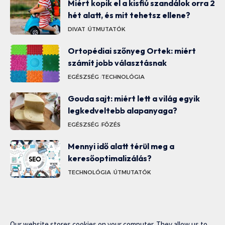
Miért kopik el a kisfiú szandálok orra 2
hét alatt, és mit tehetsz ellene?
DIVAT
ÚTMUTATÓK
Ortopédiai szőnyeg Ortek: miért
számít jobb választásnak
EGÉSZSÉG
TECHNOLÓGIA
Gouda sajt: miért lett a világ egyik
legkedveltebb alapanyaga?
EGÉSZSÉG
FŐZÉS
Mennyi idő alatt térül meg a
keresőoptimalizálás?
TECHNOLÓGIA
ÚTMUTATÓK
Our website stores cookies on your computer. They allow us to