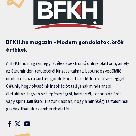
BFKH.hu magazin - Modern gondolatok, örök
értékek
A BFKH.hu magazin egy széles spektrumú online platform, amely
az élet minden területéről kínál tartalmat. Lapunk egyedülálló
módon ötvözi a kortárs gondolkodást az időtlen bölcsességgel.
Célunk, hogy olvasóink inspirációt találjanak mindennapi
életükhöz, legyen szó egészségről, karrierről, technológiáról
vagy spiritualitásról. Hiszünk abban, hogy a minőségi tartalommal
gazdagíthatjuk az emberek életét.