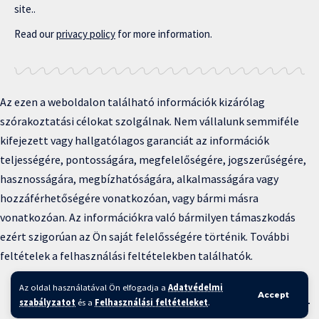
site..
Read our
privacy policy
for more information.
Az ezen a weboldalon található információk kizárólag
szórakoztatási célokat szolgálnak. Nem vállalunk semmiféle
kifejezett vagy hallgatólagos garanciát az információk
teljességére, pontosságára, megfelelőségére, jogszerűségére,
hasznosságára, megbízhatóságára, alkalmasságára vagy
hozzáférhetőségére vonatkozóan, vagy bármi másra
vonatkozóan. Az információkra való bármilyen támaszkodás
ezért szigorúan az Ön saját felelősségére történik. További
feltételek a felhasználási feltételekben találhatók.
Copyright © 2025 BFKH.hu
Az oldal használatával Ön elfogadja a
Adatvédelmi
Accept
Felhasználási feltételek –
Adatvédelmi irányelvek –
Kapcsolat
–
szabályzatot
és a
Felhasználási feltételeket
.