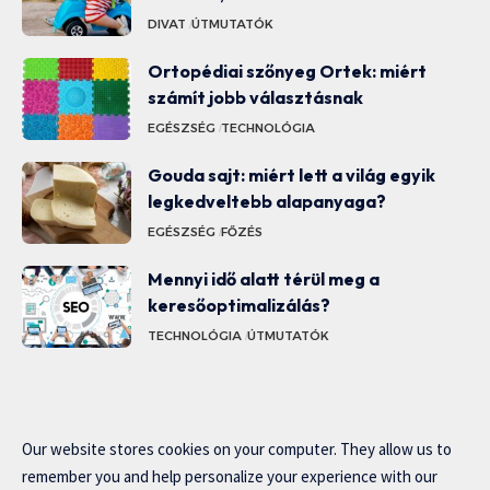
DIVAT
ÚTMUTATÓK
Ortopédiai szőnyeg Ortek: miért
számít jobb választásnak
EGÉSZSÉG
TECHNOLÓGIA
Gouda sajt: miért lett a világ egyik
legkedveltebb alapanyaga?
EGÉSZSÉG
FŐZÉS
Mennyi idő alatt térül meg a
keresőoptimalizálás?
TECHNOLÓGIA
ÚTMUTATÓK
Our website stores cookies on your computer. They allow us to
remember you and help personalize your experience with our