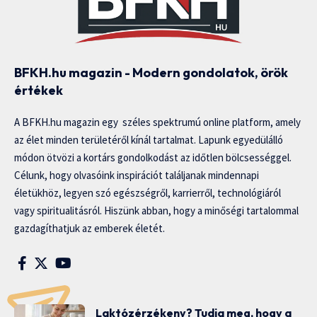
BFKH.hu magazin - Modern gondolatok, örök
értékek
A BFKH.hu magazin egy széles spektrumú online platform, amely
az élet minden területéről kínál tartalmat. Lapunk egyedülálló
módon ötvözi a kortárs gondolkodást az időtlen bölcsességgel.
Célunk, hogy olvasóink inspirációt találjanak mindennapi
életükhöz, legyen szó egészségről, karrierről, technológiáról
vagy spiritualitásról. Hiszünk abban, hogy a minőségi tartalommal
gazdagíthatjuk az emberek életét.
Laktózérzékeny? Tudja meg, hogy a