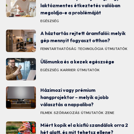
laktózmentes étkeztetés valóban
megoldja-e a problémáját
EGÉSZSÉG
A háztartás rejtett áramfalói: melyik
gép mennyit fogyaszt otthon?
FENNTARTHATÓSÁG
TECHNOLÓGIA
ÚTMUTATÓK
Ülőmunka és a kezek egészsége
EGÉSZSÉG
KARRIER
ÚTMUTATÓK
Házimozi vagy prémium
hangprojektor – melyik a jobb
választás a nappaliba?
FILMEK
SZÓRAKOZÁS
ÚTMUTATÓK
ZENE
Miért kopik el a kisfiú szandálok orra 2
hét alatt, és mit tehetsz ellene?