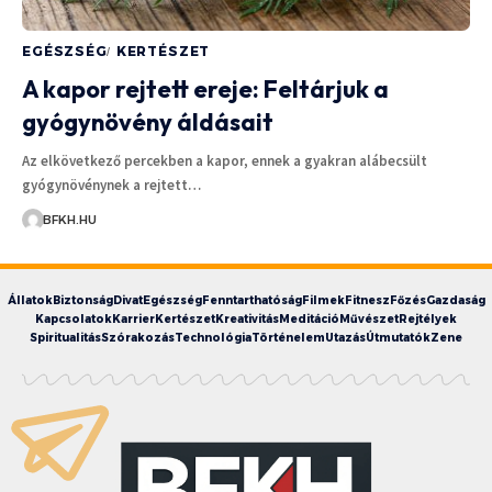
EGÉSZSÉG
KERTÉSZET
A kapor rejtett ereje: Feltárjuk a
gyógynövény áldásait
Az elkövetkező percekben a kapor, ennek a gyakran alábecsült
gyógynövénynek a rejtett…
BFKH.HU
Állatok
Biztonság
Divat
Egészség
Fenntarthatóság
Filmek
Fitnesz
Főzés
Gazdaság
Kapcsolatok
Karrier
Kertészet
Kreativitás
Meditáció
Művészet
Rejtélyek
Spiritualitás
Szórakozás
Technológia
Történelem
Utazás
Útmutatók
Zene