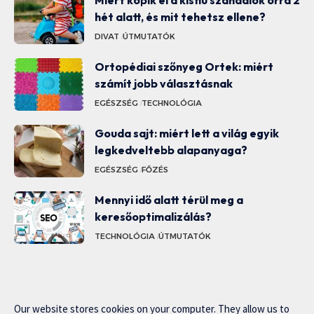
hét alatt, és mit tehetsz ellene?
DIVAT
ÚTMUTATÓK
Ortopédiai szőnyeg Ortek: miért
számít jobb választásnak
EGÉSZSÉG
TECHNOLÓGIA
Gouda sajt: miért lett a világ egyik
legkedveltebb alapanyaga?
EGÉSZSÉG
FŐZÉS
Mennyi idő alatt térül meg a
keresőoptimalizálás?
TECHNOLÓGIA
ÚTMUTATÓK
Our website stores cookies on your computer. They allow us to