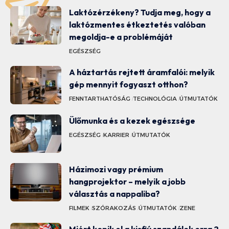
Laktózérzékeny? Tudja meg, hogy a
laktózmentes étkeztetés valóban
megoldja-e a problémáját
EGÉSZSÉG
A háztartás rejtett áramfalói: melyik
gép mennyit fogyaszt otthon?
FENNTARTHATÓSÁG
TECHNOLÓGIA
ÚTMUTATÓK
Ülőmunka és a kezek egészsége
EGÉSZSÉG
KARRIER
ÚTMUTATÓK
Házimozi vagy prémium
hangprojektor – melyik a jobb
választás a nappaliba?
FILMEK
SZÓRAKOZÁS
ÚTMUTATÓK
ZENE
Miért kopik el a kisfiú szandálok orra 2