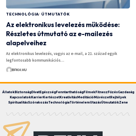
TECHNOLÓGIA
ÚTMUTATÓK
Az elektronikus levelezés működése:
Részletes útmutató az e-mailezés
alapelveihez
Az elektronikus levelezés, vagyis az e-mail, a 21. század egyik
legfontosabb kommunikációs…
BFKH.HU
Állatok
Biztonság
Divat
Egészség
Fenntarthatóság
Filmek
Fitnesz
Főzés
Gazdaság
Kapcsolatok
Karrier
Kertészet
Kreativitás
Meditáció
Művészet
Rejtélyek
Spiritualitás
Szórakozás
Technológia
Történelem
Utazás
Útmutatók
Zene