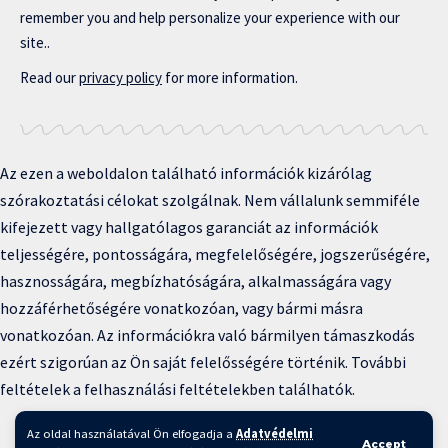
remember you and help personalize your experience with our
site..
Read our
privacy policy
for more information.
Az ezen a weboldalon található információk kizárólag
szórakoztatási célokat szolgálnak. Nem vállalunk semmiféle
kifejezett vagy hallgatólagos garanciát az információk
teljességére, pontosságára, megfelelőségére, jogszerűségére,
hasznosságára, megbízhatóságára, alkalmasságára vagy
hozzáférhetőségére vonatkozóan, vagy bármi másra
vonatkozóan. Az információkra való bármilyen támaszkodás
ezért szigorúan az Ön saját felelősségére történik. További
feltételek a felhasználási feltételekben találhatók.
Copyright © 2025 BFKH.hu
Az oldal használatával Ön elfogadja a
Adatvédelmi
Accept