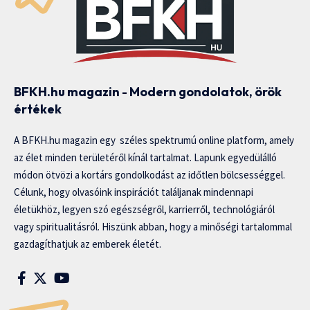
BFKH.hu magazin - Modern gondolatok, örök
értékek
A BFKH.hu magazin egy széles spektrumú online platform, amely
az élet minden területéről kínál tartalmat. Lapunk egyedülálló
módon ötvözi a kortárs gondolkodást az időtlen bölcsességgel.
Célunk, hogy olvasóink inspirációt találjanak mindennapi
életükhöz, legyen szó egészségről, karrierről, technológiáról
vagy spiritualitásról. Hiszünk abban, hogy a minőségi tartalommal
gazdagíthatjuk az emberek életét.