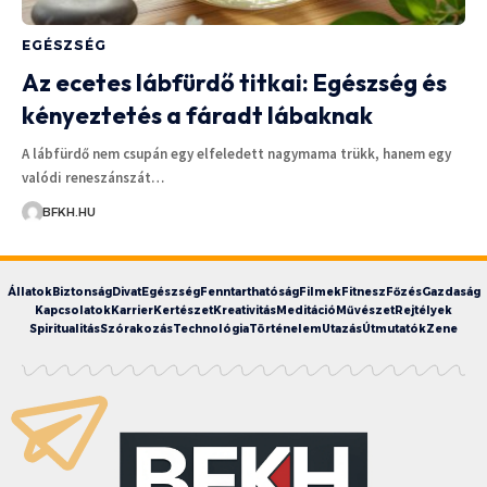
EGÉSZSÉG
Az ecetes lábfürdő titkai: Egészség és
kényeztetés a fáradt lábaknak
A lábfürdő nem csupán egy elfeledett nagymama trükk, hanem egy
valódi reneszánszát…
BFKH.HU
Állatok
Biztonság
Divat
Egészség
Fenntarthatóság
Filmek
Fitnesz
Főzés
Gazdaság
Kapcsolatok
Karrier
Kertészet
Kreativitás
Meditáció
Művészet
Rejtélyek
Spiritualitás
Szórakozás
Technológia
Történelem
Utazás
Útmutatók
Zene