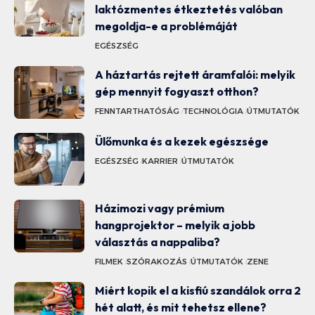
laktózmentes étkeztetés valóban
megoldja-e a problémáját
EGÉSZSÉG
A háztartás rejtett áramfalói: melyik
gép mennyit fogyaszt otthon?
FENNTARTHATÓSÁG
TECHNOLÓGIA
ÚTMUTATÓK
Ülőmunka és a kezek egészsége
EGÉSZSÉG
KARRIER
ÚTMUTATÓK
Házimozi vagy prémium
hangprojektor – melyik a jobb
választás a nappaliba?
FILMEK
SZÓRAKOZÁS
ÚTMUTATÓK
ZENE
Miért kopik el a kisfiú szandálok orra 2
hét alatt, és mit tehetsz ellene?