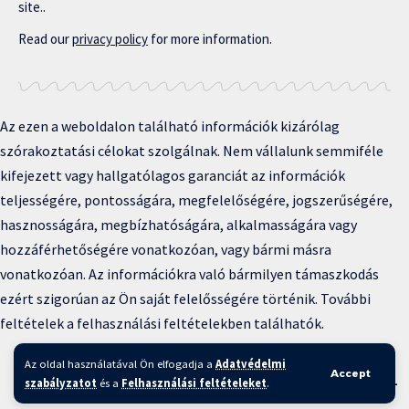
site..
Read our
privacy policy
for more information.
Az ezen a weboldalon található információk kizárólag
szórakoztatási célokat szolgálnak. Nem vállalunk semmiféle
kifejezett vagy hallgatólagos garanciát az információk
teljességére, pontosságára, megfelelőségére, jogszerűségére,
hasznosságára, megbízhatóságára, alkalmasságára vagy
hozzáférhetőségére vonatkozóan, vagy bármi másra
vonatkozóan. Az információkra való bármilyen támaszkodás
ezért szigorúan az Ön saját felelősségére történik. További
feltételek a felhasználási feltételekben találhatók.
Copyright © 2025 BFKH.hu
Az oldal használatával Ön elfogadja a
Adatvédelmi
Accept
Felhasználási feltételek –
Adatvédelmi irányelvek –
Kapcsolat
–
szabályzatot
és a
Felhasználási feltételeket
.