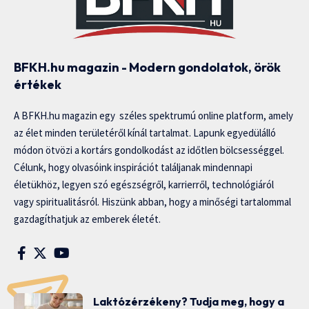
BFKH.hu magazin - Modern gondolatok, örök
értékek
A BFKH.hu magazin egy széles spektrumú online platform, amely
az élet minden területéről kínál tartalmat. Lapunk egyedülálló
módon ötvözi a kortárs gondolkodást az időtlen bölcsességgel.
Célunk, hogy olvasóink inspirációt találjanak mindennapi
életükhöz, legyen szó egészségről, karrierről, technológiáról
vagy spiritualitásról. Hiszünk abban, hogy a minőségi tartalommal
gazdagíthatjuk az emberek életét.
Laktózérzékeny? Tudja meg, hogy a