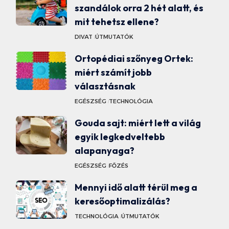
szandálok orra 2 hét alatt, és
mit tehetsz ellene?
DIVAT
ÚTMUTATÓK
Ortopédiai szőnyeg Ortek:
miért számít jobb
választásnak
EGÉSZSÉG
TECHNOLÓGIA
Gouda sajt: miért lett a világ
egyik legkedveltebb
alapanyaga?
EGÉSZSÉG
FŐZÉS
Mennyi idő alatt térül meg a
keresőoptimalizálás?
TECHNOLÓGIA
ÚTMUTATÓK