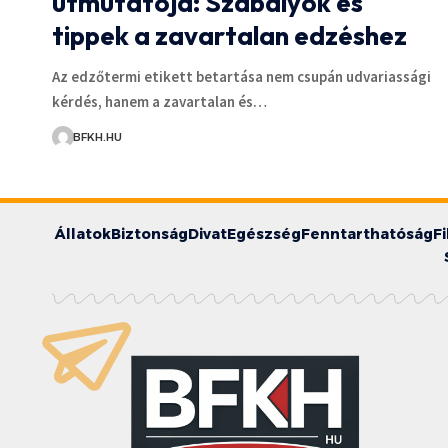
útmutatója: Szabályok és
tippek a zavartalan edzéshez
Az edzőtermi etikett betartása nem csupán udvariassági
kérdés, hanem a zavartalan és…
BFKH.HU
Állatok
Biztonság
Divat
Egészség
Fenntarthatóság
F