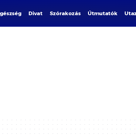
gészség
Divat
Szórakozás
Útmutatók
Uta