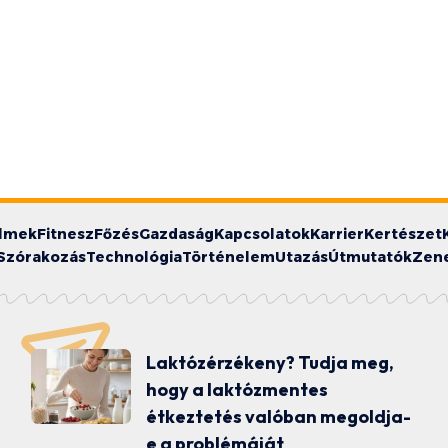
ilmek
Fitnesz
Főzés
Gazdaság
Kapcsolatok
Karrier
Kertészet
Szórakozás
Technológia
Történelem
Utazás
Útmutatók
Zen
Laktózérzékeny? Tudja meg,
hogy a laktózmentes
étkeztetés valóban megoldja-
e a problémáját