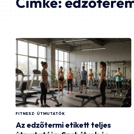
Címke:
edzőtere
FITNESZ
ÚTMUTATÓK
Az edzőtermi etikett teljes