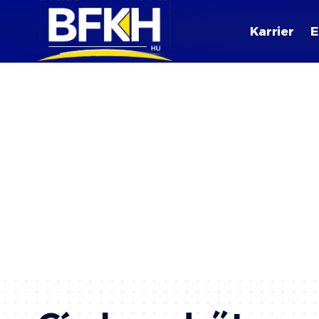
Karrier
E