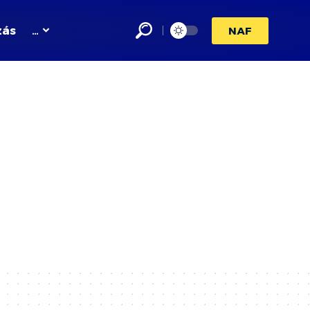
zás
…
NAF