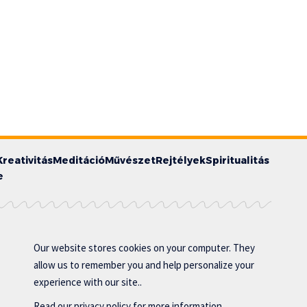
Kreativitás
Meditáció
Művészet
Rejtélyek
Spiritualitás
e
Our website stores cookies on your computer. They
allow us to remember you and help personalize your
experience with our site..
Read our
privacy policy
for more information.