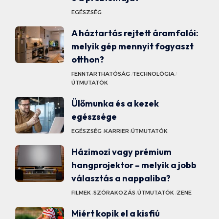
EGÉSZSÉG
A háztartás rejtett áramfalói:
melyik gép mennyit fogyaszt
otthon?
FENNTARTHATÓSÁG
TECHNOLÓGIA
ÚTMUTATÓK
Ülőmunka és a kezek
egészsége
EGÉSZSÉG
KARRIER
ÚTMUTATÓK
Házimozi vagy prémium
hangprojektor – melyik a jobb
választás a nappaliba?
FILMEK
SZÓRAKOZÁS
ÚTMUTATÓK
ZENE
Miért kopik el a kisfiú