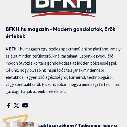
BFKH.hu magazin - Modern gondolatok, örök
értékek
A BFKH.hu magazin egy széles spektrumú online platform, amely
az élet minden területéről kínál tartalmat. Lapunk egyedülálló
módon ötvözi a kortárs gondolkodást az időtlen bölcsességgel.
Célunk, hogy olvasóink inspirációt találjanak mindennapi
életükhöz, legyen szó egészségről, karrierről, technológiáról
vagy spiritualitásról. Hiszünk abban, hogy a minőségi tartalommal
gazdagíthatjuk az emberek életét.
Laktózérzékeny? Tudja meg, hogy a