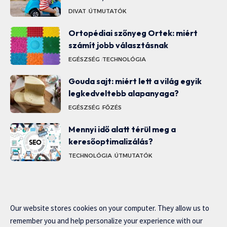
DIVAT
ÚTMUTATÓK
Ortopédiai szőnyeg Ortek: miért
számít jobb választásnak
EGÉSZSÉG
TECHNOLÓGIA
Gouda sajt: miért lett a világ egyik
legkedveltebb alapanyaga?
EGÉSZSÉG
FŐZÉS
Mennyi idő alatt térül meg a
keresőoptimalizálás?
TECHNOLÓGIA
ÚTMUTATÓK
Our website stores cookies on your computer. They allow us to
remember you and help personalize your experience with our