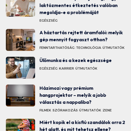
laktózmentes étkeztetés valóban
megoldja-e a problémáját
EGÉSZSÉG
A háztartás rejtett áramfalói: melyik
gép mennyit fogyaszt otthon?
FENNTARTHATÓSÁG
TECHNOLÓGIA
ÚTMUTATÓK
Ülőmunka és a kezek egészsége
EGÉSZSÉG
KARRIER
ÚTMUTATÓK
Házimozi vagy prémium
hangprojektor – melyik a jobb
választás a nappaliba?
FILMEK
SZÓRAKOZÁS
ÚTMUTATÓK
ZENE
Miért kopik el a kisfiú szandálok orra 2
hét alatt, és mit tehetsz ellene?