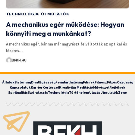
TECHNOLÓGIA
ÚTMUTATÓK
A mechanikus egér működése: Hogyan
könnyíti meg a munkánkat?
A mechanikus egér, bár ma már nagyrészt felváltották az optikai és
lézeres…
BFKH.HU
Állatok
Biztonság
Divat
Egészség
Fenntarthatóság
Filmek
Fitnesz
Főzés
Gazdaság
Kapcsolatok
Karrier
Kertészet
Kreativitás
Meditáció
Művészet
Rejtélyek
Spiritualitás
Szórakozás
Technológia
Történelem
Utazás
Útmutatók
Zene