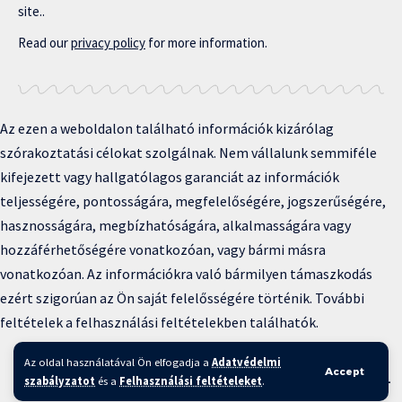
site..
Read our
privacy policy
for more information.
Az ezen a weboldalon található információk kizárólag
szórakoztatási célokat szolgálnak. Nem vállalunk semmiféle
kifejezett vagy hallgatólagos garanciát az információk
teljességére, pontosságára, megfelelőségére, jogszerűségére,
hasznosságára, megbízhatóságára, alkalmasságára vagy
hozzáférhetőségére vonatkozóan, vagy bármi másra
vonatkozóan. Az információkra való bármilyen támaszkodás
ezért szigorúan az Ön saját felelősségére történik. További
feltételek a felhasználási feltételekben találhatók.
Copyright © 2025 BFKH.hu
Az oldal használatával Ön elfogadja a
Adatvédelmi
Accept
Felhasználási feltételek –
Adatvédelmi irányelvek –
Kapcsolat
–
szabályzatot
és a
Felhasználási feltételeket
.