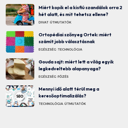
Miért kopik el a kisfiú szandálok orra 2
hét alatt, és mit tehetsz ellene?
DIVAT
ÚTMUTATÓK
Ortopédiai szőnyeg Ortek: miért
számít jobb választásnak
EGÉSZSÉG
TECHNOLÓGIA
Gouda sajt: miért lett a világ egyik
legkedveltebb alapanyaga?
EGÉSZSÉG
FŐZÉS
Mennyi idő alatt térül meg a
keresőoptimalizálás?
TECHNOLÓGIA
ÚTMUTATÓK