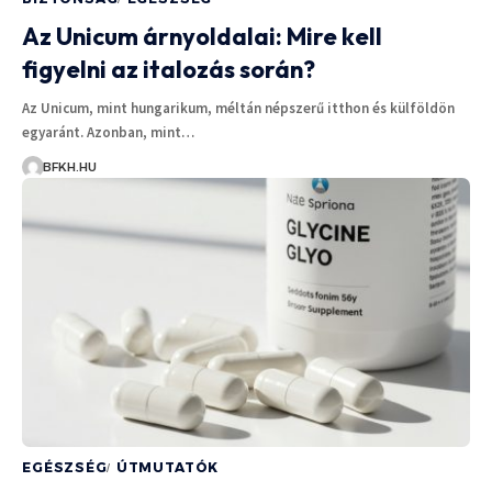
Az Unicum árnyoldalai: Mire kell
figyelni az italozás során?
Az Unicum, mint hungarikum, méltán népszerű itthon és külföldön
egyaránt. Azonban, mint…
BFKH.HU
EGÉSZSÉG
ÚTMUTATÓK