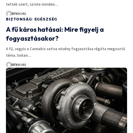
tettek szert, szinte minden…
BFKH.HU
BIZTONSÁG
EGÉSZSÉG
A fű káros hatásai: Mire figyelj a
fogyasztásakor?
A fű, vagyis a Cannabis sativa növény fogyasztása régóta megosztó
téma. Sokan…
BFKH.HU