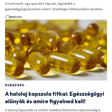
A Fantomalt, egy speciális tápszer, leginkább a
gyermekgyógyászatban ismert. Elsődleges felhasználási területe…
BFKH.HU
EGÉSZSÉG
A halolaj kapszula titkai: Egészségügyi
előnyök és amire figyelned kell!
A halolaj kapszulák az utóbbi években hihetetlen népszerűségre