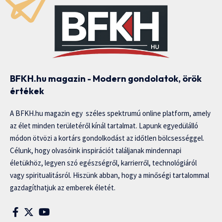
BFKH.hu magazin - Modern gondolatok, örök
értékek
A BFKH.hu magazin egy széles spektrumú online platform, amely
az élet minden területéről kínál tartalmat. Lapunk egyedülálló
módon ötvözi a kortárs gondolkodást az időtlen bölcsességgel.
Célunk, hogy olvasóink inspirációt találjanak mindennapi
életükhöz, legyen szó egészségről, karrierről, technológiáról
vagy spiritualitásról. Hiszünk abban, hogy a minőségi tartalommal
gazdagíthatjuk az emberek életét.