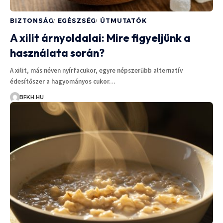
BIZTONSÁG
EGÉSZSÉG
ÚTMUTATÓK
A xilit árnyoldalai: Mire figyeljünk a
használata során?
A xilit, más néven nyírfacukor, egyre népszerűbb alternatív
édesítőszer a hagyományos cukor…
BFKH.HU