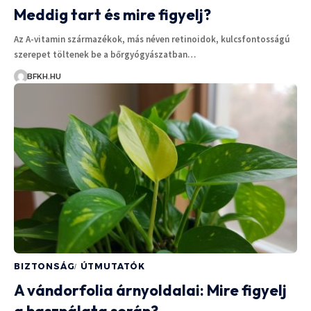
Meddig tart és mire figyelj?
Az A-vitamin származékok, más néven retinoidok, kulcsfontosságú
szerepet töltenek be a bőrgyógyászatban…
BFKH.HU
BIZTONSÁG
ÚTMUTATÓK
A vándorfolia árnyoldalai: Mire figyelj
a használata során?