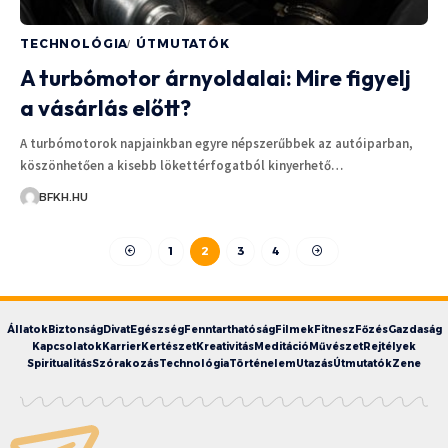
TECHNOLÓGIA
ÚTMUTATÓK
A turbómotor árnyoldalai: Mire figyelj
a vásárlás előtt?
A turbómotorok napjainkban egyre népszerűbbek az autóiparban,
köszönhetően a kisebb lökettérfogatból kinyerhető…
BFKH.HU
1
2
3
4
Állatok
Biztonság
Divat
Egészség
Fenntarthatóság
Filmek
Fitnesz
Főzés
Gazdaság
Kapcsolatok
Karrier
Kertészet
Kreativitás
Meditáció
Művészet
Rejtélyek
Spiritualitás
Szórakozás
Technológia
Történelem
Utazás
Útmutatók
Zene