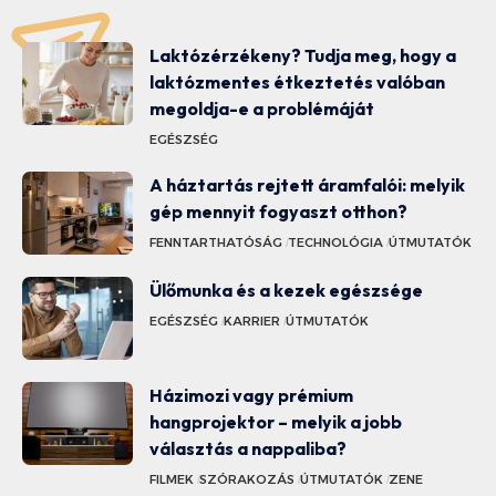
Laktózérzékeny? Tudja meg, hogy a
laktózmentes étkeztetés valóban
megoldja-e a problémáját
EGÉSZSÉG
A háztartás rejtett áramfalói: melyik
gép mennyit fogyaszt otthon?
FENNTARTHATÓSÁG
TECHNOLÓGIA
ÚTMUTATÓK
Ülőmunka és a kezek egészsége
EGÉSZSÉG
KARRIER
ÚTMUTATÓK
Házimozi vagy prémium
hangprojektor – melyik a jobb
választás a nappaliba?
FILMEK
SZÓRAKOZÁS
ÚTMUTATÓK
ZENE