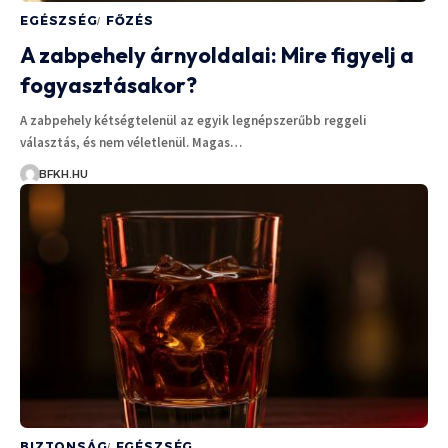
EGÉSZSÉG
FŐZÉS
A zabpehely árnyoldalai: Mire figyelj a
fogyasztásakor?
A zabpehely kétségtelenül az egyik legnépszerűbb reggeli
választás, és nem véletlenül. Magas…
BFKH.HU
BIZTONSÁG
EGÉSZSÉG