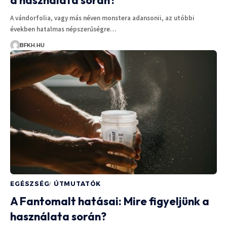
A vándorfolia, vagy más néven monstera adansonii, az utóbbi
években hatalmas népszerűségre…
BFKH.HU
EGÉSZSÉG
ÚTMUTATÓK
A Fantomalt hatásai: Mire figyeljünk a
használata során?