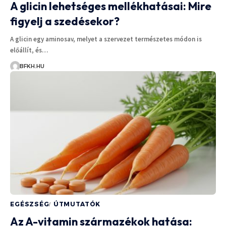
A glicin lehetséges mellékhatásai: Mire
figyelj a szedésekor?
A glicin egy aminosav, melyet a szervezet természetes módon is
előállít, és…
BFKH.HU
EGÉSZSÉG
ÚTMUTATÓK
Az A-vitamin származékok hatása: