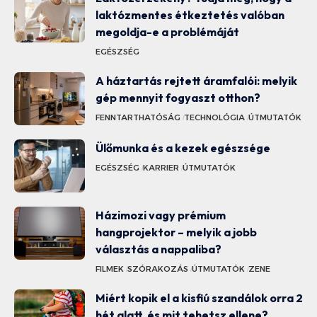
laktózmentes étkeztetés valóban
megoldja-e a problémáját
EGÉSZSÉG
A háztartás rejtett áramfalói: melyik
gép mennyit fogyaszt otthon?
FENNTARTHATÓSÁG
TECHNOLÓGIA
ÚTMUTATÓK
Ülőmunka és a kezek egészsége
EGÉSZSÉG
KARRIER
ÚTMUTATÓK
Házimozi vagy prémium
hangprojektor – melyik a jobb
választás a nappaliba?
FILMEK
SZÓRAKOZÁS
ÚTMUTATÓK
ZENE
Miért kopik el a kisfiú szandálok orra 2
hét alatt, és mit tehetsz ellene?