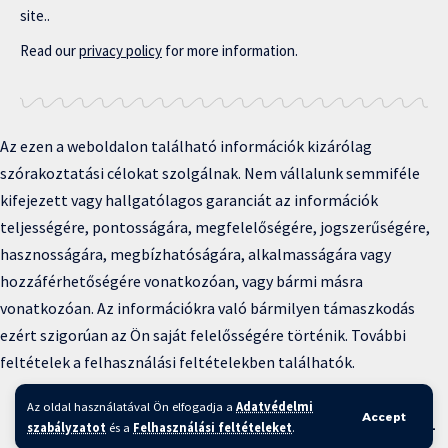
site..
Read our
privacy policy
for more information.
Az ezen a weboldalon található információk kizárólag
szórakoztatási célokat szolgálnak. Nem vállalunk semmiféle
kifejezett vagy hallgatólagos garanciát az információk
teljességére, pontosságára, megfelelőségére, jogszerűségére,
hasznosságára, megbízhatóságára, alkalmasságára vagy
hozzáférhetőségére vonatkozóan, vagy bármi másra
vonatkozóan. Az információkra való bármilyen támaszkodás
ezért szigorúan az Ön saját felelősségére történik. További
feltételek a felhasználási feltételekben találhatók.
Copyright © 2025 BFKH.hu
Az oldal használatával Ön elfogadja a
Adatvédelmi
Accept
Felhasználási feltételek –
Adatvédelmi irányelvek –
Kapcsolat
–
szabályzatot
és a
Felhasználási feltételeket
.