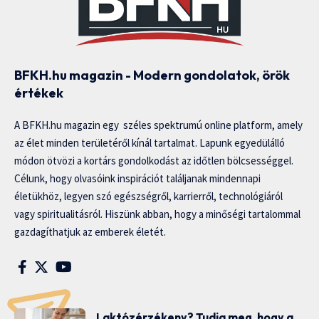
BFKH.hu magazin - Modern gondolatok, örök
értékek
A BFKH.hu magazin egy széles spektrumú online platform, amely
az élet minden területéről kínál tartalmat. Lapunk egyedülálló
módon ötvözi a kortárs gondolkodást az időtlen bölcsességgel.
Célunk, hogy olvasóink inspirációt találjanak mindennapi
életükhöz, legyen szó egészségről, karrierről, technológiáról
vagy spiritualitásról. Hiszünk abban, hogy a minőségi tartalommal
gazdagíthatjuk az emberek életét.
Laktózérzékeny? Tudja meg, hogy a