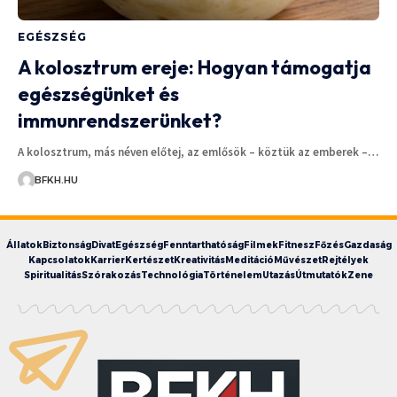
EGÉSZSÉG
A kolosztrum ereje: Hogyan támogatja
egészségünket és
immunrendszerünket?
A kolosztrum, más néven előtej, az emlősök – köztük az emberek –…
BFKH.HU
Állatok
Biztonság
Divat
Egészség
Fenntarthatóság
Filmek
Fitnesz
Főzés
Gazdaság
Kapcsolatok
Karrier
Kertészet
Kreativitás
Meditáció
Művészet
Rejtélyek
Spiritualitás
Szórakozás
Technológia
Történelem
Utazás
Útmutatók
Zene