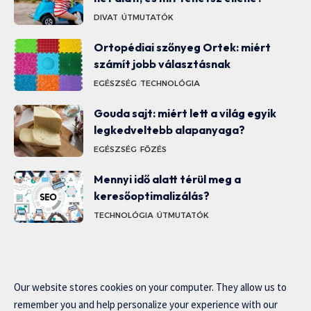
DIVAT
ÚTMUTATÓK
Ortopédiai szőnyeg Ortek: miért
számít jobb választásnak
EGÉSZSÉG
TECHNOLÓGIA
Gouda sajt: miért lett a világ egyik
legkedveltebb alapanyaga?
EGÉSZSÉG
FŐZÉS
Mennyi idő alatt térül meg a
keresőoptimalizálás?
TECHNOLÓGIA
ÚTMUTATÓK
Our website stores cookies on your computer. They allow us to
remember you and help personalize your experience with our