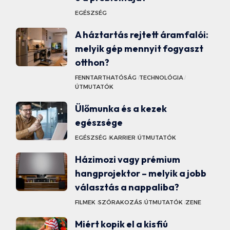
EGÉSZSÉG
A háztartás rejtett áramfalói:
melyik gép mennyit fogyaszt
otthon?
FENNTARTHATÓSÁG
TECHNOLÓGIA
ÚTMUTATÓK
Ülőmunka és a kezek
egészsége
EGÉSZSÉG
KARRIER
ÚTMUTATÓK
Házimozi vagy prémium
hangprojektor – melyik a jobb
választás a nappaliba?
FILMEK
SZÓRAKOZÁS
ÚTMUTATÓK
ZENE
Miért kopik el a kisfiú