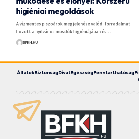
működése és előnyei: Korszerű
higiéniai megoldások
A vízmentes piszoárok megjelenése valódi forradalmat
hozott a nyilvános mosdók higiéniájában és…
BFKH.HU
Állatok
Biztonság
Divat
Egészség
Fenntarthatóság
F