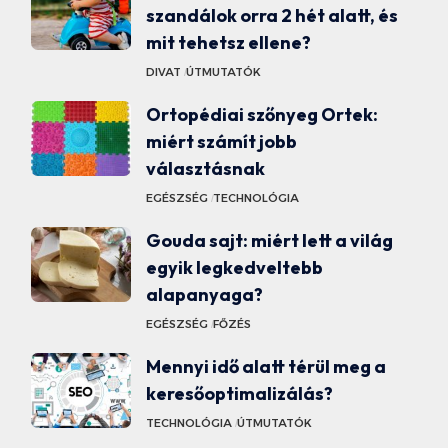
szandálok orra 2 hét alatt, és
mit tehetsz ellene?
DIVAT
ÚTMUTATÓK
Ortopédiai szőnyeg Ortek:
miért számít jobb
választásnak
EGÉSZSÉG
TECHNOLÓGIA
Gouda sajt: miért lett a világ
egyik legkedveltebb
alapanyaga?
EGÉSZSÉG
FŐZÉS
Mennyi idő alatt térül meg a
keresőoptimalizálás?
TECHNOLÓGIA
ÚTMUTATÓK