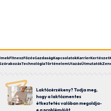
ilmek
Fitnesz
Főzés
Gazdaság
Kapcsolatok
Karrier
Kertészet
Szórakozás
Technológia
Történelem
Utazás
Útmutatók
Zen
Laktózérzékeny? Tudja meg,
hogy a laktózmentes
étkeztetés valóban megoldja-
e a problémáját