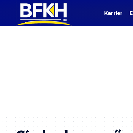
Karrier
E