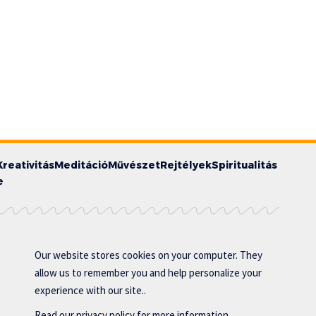
Kreativitás
Meditáció
Művészet
Rejtélyek
Spiritualitás
e
Our website stores cookies on your computer. They
allow us to remember you and help personalize your
experience with our site..
Read our
privacy policy
for more information.