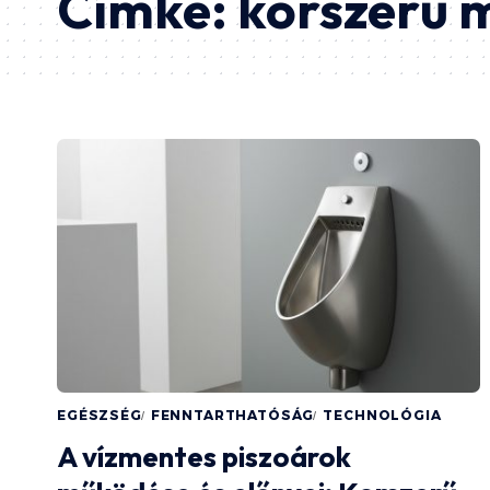
Címke:
korszerű 
EGÉSZSÉG
FENNTARTHATÓSÁG
TECHNOLÓGIA
A vízmentes piszoárok