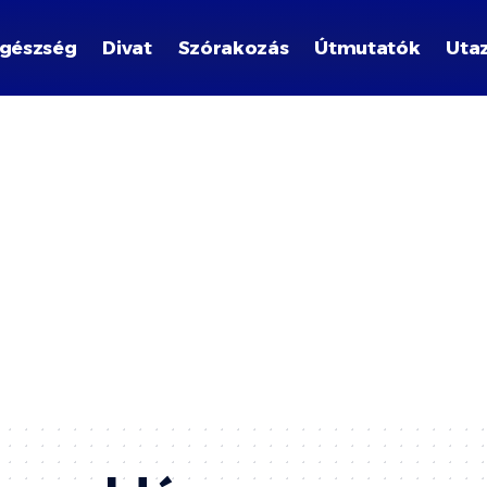
gészség
Divat
Szórakozás
Útmutatók
Uta