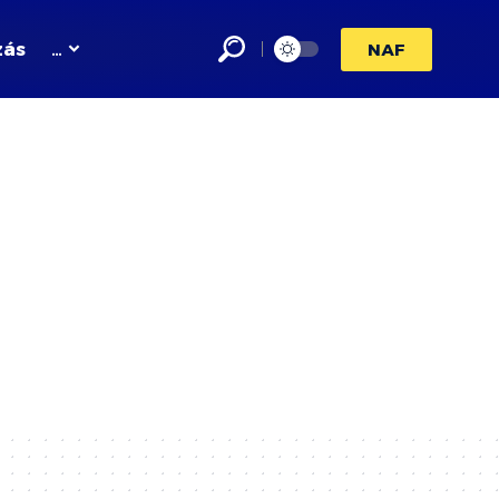
zás
…
NAF