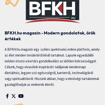
BFKH.hu magazin - Modern gondolatok, örök
értékek
A BFKH.hu magazin egy széles spektrumú online platform, amely
az élet minden területéről kínál tartalmat. Lapunk egyedülálló
módon ötvözi a kortárs gondolkodást az időtlen bölcsességgel.
Célunk, hogy olvasóink inspirációt találjanak mindennapi
életükhöz, legyen szó egészségről, karrierről, technológiáról
vagy spiritualitásról. Hiszünk abban, hogy a minőségi tartalommal
gazdagíthatjuk az emberek életét.