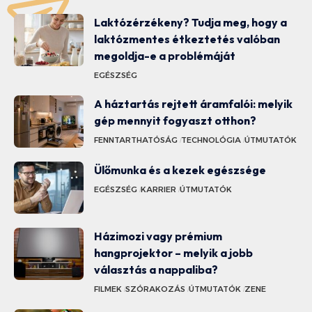
Laktózérzékeny? Tudja meg, hogy a
laktózmentes étkeztetés valóban
megoldja-e a problémáját
EGÉSZSÉG
A háztartás rejtett áramfalói: melyik
gép mennyit fogyaszt otthon?
FENNTARTHATÓSÁG
TECHNOLÓGIA
ÚTMUTATÓK
Ülőmunka és a kezek egészsége
EGÉSZSÉG
KARRIER
ÚTMUTATÓK
Házimozi vagy prémium
hangprojektor – melyik a jobb
választás a nappaliba?
FILMEK
SZÓRAKOZÁS
ÚTMUTATÓK
ZENE