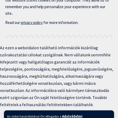
Our website stores cookies on your computer. They allow us to
remember you and help personalize your experience with our
site..
Read our
privacy policy
for more information.
Az ezen a weboldalon található információk kizárólag
szórakoztatási célokat szolgálnak. Nem vállalunk semmiféle
kifejezett vagy hallgatólagos garanciát az információk
teljességére, pontosságára, megfelelőségére, jogszerűségére,
hasznosságára, megbízhatóságára, alkalmasságára vagy
hozzáférhetőségére vonatkozóan, vagy bármi másra
vonatkozóan. Az információkra való bármilyen támaszkodás
ezért szigorúan az Ön saját felelősségére történik. További
feltételek a felhasználási feltételekben találhatók.
Copyright © 2025 BFKH.hu
Az oldal használatával Ön elfogadja a
Adatvédelmi