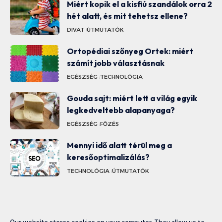
Miért kopik el a kisfiú szandálok orra 2
hét alatt, és mit tehetsz ellene?
DIVAT
ÚTMUTATÓK
Ortopédiai szőnyeg Ortek: miért
számít jobb választásnak
EGÉSZSÉG
TECHNOLÓGIA
Gouda sajt: miért lett a világ egyik
legkedveltebb alapanyaga?
EGÉSZSÉG
FŐZÉS
Mennyi idő alatt térül meg a
keresőoptimalizálás?
TECHNOLÓGIA
ÚTMUTATÓK