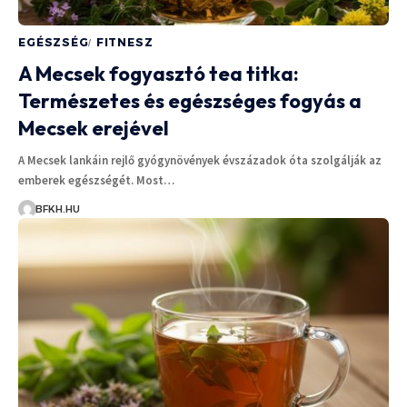
EGÉSZSÉG
FITNESZ
A Mecsek fogyasztó tea titka:
Természetes és egészséges fogyás a
Mecsek erejével
A Mecsek lankáin rejlő gyógynövények évszázadok óta szolgálják az
emberek egészségét. Most…
BFKH.HU