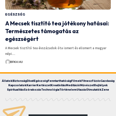
EGÉSZSÉG
A Mecsek tisztító tea jótékony hatásai:
Természetes támogatás az
egészségért
A Mecsek tisztító tea évszázadok óta ismert és elismert a magyar
népi…
BFKH.HU
Állatok
Biztonság
Divat
Egészség
Fenntarthatóság
Filmek
Fitnesz
Főzés
Gazdaság
Kapcsolatok
Karrier
Kertészet
Kreativitás
Meditáció
Művészet
Rejtélyek
Spiritualitás
Szórakozás
Technológia
Történelem
Utazás
Útmutatók
Zene