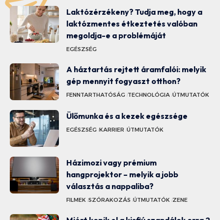
Laktózérzékeny? Tudja meg, hogy a
laktózmentes étkeztetés valóban
megoldja-e a problémáját
EGÉSZSÉG
A háztartás rejtett áramfalói: melyik
gép mennyit fogyaszt otthon?
FENNTARTHATÓSÁG
TECHNOLÓGIA
ÚTMUTATÓK
Ülőmunka és a kezek egészsége
EGÉSZSÉG
KARRIER
ÚTMUTATÓK
Házimozi vagy prémium
hangprojektor – melyik a jobb
választás a nappaliba?
FILMEK
SZÓRAKOZÁS
ÚTMUTATÓK
ZENE
Miért kopik el a kisfiú szandálok orra 2