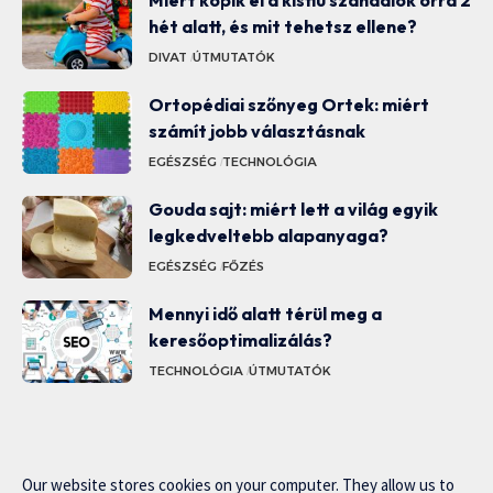
hét alatt, és mit tehetsz ellene?
DIVAT
ÚTMUTATÓK
Ortopédiai szőnyeg Ortek: miért
számít jobb választásnak
EGÉSZSÉG
TECHNOLÓGIA
Gouda sajt: miért lett a világ egyik
legkedveltebb alapanyaga?
EGÉSZSÉG
FŐZÉS
Mennyi idő alatt térül meg a
keresőoptimalizálás?
TECHNOLÓGIA
ÚTMUTATÓK
Our website stores cookies on your computer. They allow us to