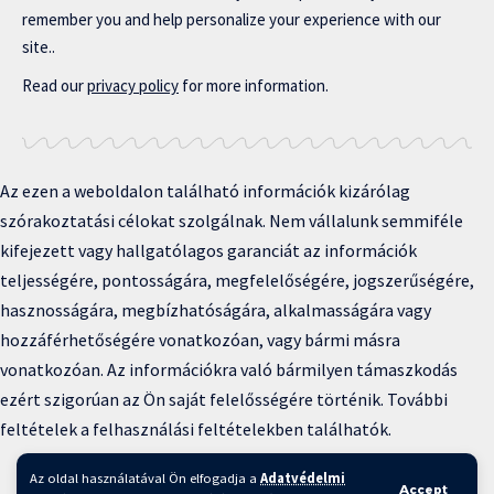
remember you and help personalize your experience with our
site..
Read our
privacy policy
for more information.
Az ezen a weboldalon található információk kizárólag
szórakoztatási célokat szolgálnak. Nem vállalunk semmiféle
kifejezett vagy hallgatólagos garanciát az információk
teljességére, pontosságára, megfelelőségére, jogszerűségére,
hasznosságára, megbízhatóságára, alkalmasságára vagy
hozzáférhetőségére vonatkozóan, vagy bármi másra
vonatkozóan. Az információkra való bármilyen támaszkodás
ezért szigorúan az Ön saját felelősségére történik. További
feltételek a felhasználási feltételekben találhatók.
Copyright © 2025 BFKH.hu
Az oldal használatával Ön elfogadja a
Adatvédelmi
Accept