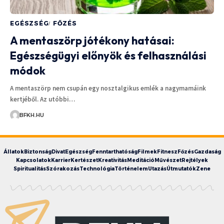
EGÉSZSÉG
FŐZÉS
A mentaszörp jótékony hatásai:
Egészségügyi előnyök és felhasználási
módok
A mentaszörp nem csupán egy nosztalgikus emlék a nagymamáink
kertjéből. Az utóbbi…
BFKH.HU
Állatok
Biztonság
Divat
Egészség
Fenntarthatóság
Filmek
Fitnesz
Főzés
Gazdaság
Kapcsolatok
Karrier
Kertészet
Kreativitás
Meditáció
Művészet
Rejtélyek
Spiritualitás
Szórakozás
Technológia
Történelem
Utazás
Útmutatók
Zene