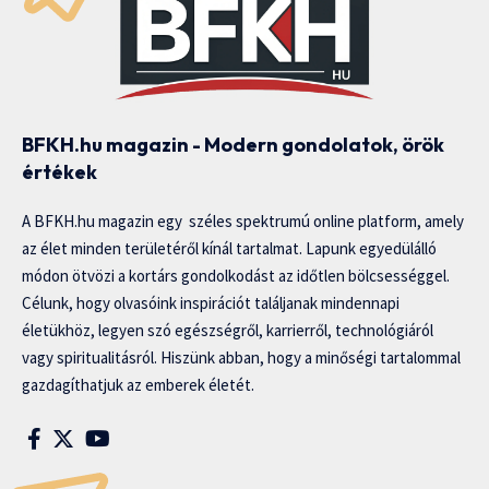
BFKH.hu magazin - Modern gondolatok, örök
értékek
A BFKH.hu magazin egy széles spektrumú online platform, amely
az élet minden területéről kínál tartalmat. Lapunk egyedülálló
módon ötvözi a kortárs gondolkodást az időtlen bölcsességgel.
Célunk, hogy olvasóink inspirációt találjanak mindennapi
életükhöz, legyen szó egészségről, karrierről, technológiáról
vagy spiritualitásról. Hiszünk abban, hogy a minőségi tartalommal
gazdagíthatjuk az emberek életét.