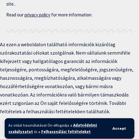
site..
Read our
privacy policy
for more information.
Az ezen a weboldalon található információk kizárólag
szórakoztatási célokat szolgálnak. Nem vállalunk semmiféle
kifejezett vagy hallgatólagos garanciát az információk
teljességére, pontosságára, megfelelőségére, jogszerűségére,
hasznosságára, megbízhatóságára, alkalmasságára vagy
hozzáférhetőségére vonatkozóan, vagy bármi másra
vonatkozóan. Az információkra való bármilyen támaszkodás
ezért szigorúan az Ön saját felelősségére történik. További
feltételek a felhasználási feltételekben találhatók.
Copyright © 2025 BFKH.hu
Az oldal használatával Ön elfogadja a
Adatvédelmi
Accept
Felhasználási feltételek –
Adatvédelmi irányelvek –
Kapcsolat
–
szabályzatot
és a
Felhasználási feltételeket
.