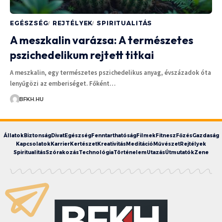
EGÉSZSÉG
REJTÉLYEK
SPIRITUALITÁS
A meszkalin varázsa: A természetes
pszichedelikum rejtett titkai
A meszkalin, egy természetes pszichedelikus anyag, évszázadok óta
lenyűgözi az emberiséget. Főként…
BFKH.HU
Állatok
Biztonság
Divat
Egészség
Fenntarthatóság
Filmek
Fitnesz
Főzés
Gazdaság
Kapcsolatok
Karrier
Kertészet
Kreativitás
Meditáció
Művészet
Rejtélyek
Spiritualitás
Szórakozás
Technológia
Történelem
Utazás
Útmutatók
Zene