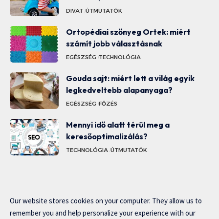
DIVAT
ÚTMUTATÓK
Ortopédiai szőnyeg Ortek: miért
számít jobb választásnak
EGÉSZSÉG
TECHNOLÓGIA
Gouda sajt: miért lett a világ egyik
legkedveltebb alapanyaga?
EGÉSZSÉG
FŐZÉS
Mennyi idő alatt térül meg a
keresőoptimalizálás?
TECHNOLÓGIA
ÚTMUTATÓK
Our website stores cookies on your computer. They allow us to
remember you and help personalize your experience with our