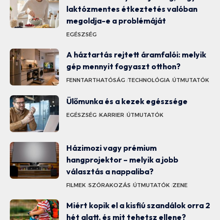
laktózmentes étkeztetés valóban
megoldja-e a problémáját
EGÉSZSÉG
A háztartás rejtett áramfalói: melyik
gép mennyit fogyaszt otthon?
FENNTARTHATÓSÁG
TECHNOLÓGIA
ÚTMUTATÓK
Ülőmunka és a kezek egészsége
EGÉSZSÉG
KARRIER
ÚTMUTATÓK
Házimozi vagy prémium
hangprojektor – melyik a jobb
választás a nappaliba?
FILMEK
SZÓRAKOZÁS
ÚTMUTATÓK
ZENE
Miért kopik el a kisfiú szandálok orra 2
hét alatt, és mit tehetsz ellene?