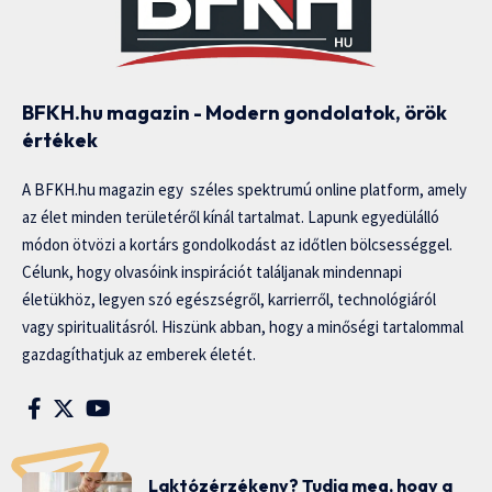
BFKH.hu magazin - Modern gondolatok, örök
értékek
A BFKH.hu magazin egy széles spektrumú online platform, amely
az élet minden területéről kínál tartalmat. Lapunk egyedülálló
módon ötvözi a kortárs gondolkodást az időtlen bölcsességgel.
Célunk, hogy olvasóink inspirációt találjanak mindennapi
életükhöz, legyen szó egészségről, karrierről, technológiáról
vagy spiritualitásról. Hiszünk abban, hogy a minőségi tartalommal
gazdagíthatjuk az emberek életét.
Laktózérzékeny? Tudja meg, hogy a