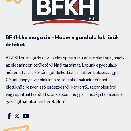
BFKH.hu magazin - Modern gondolatok, örök
értékek
A BFKH.hu magazin egy széles spektrumú online platform, amely
az élet minden területéről kínál tartalmat. Lapunk egyedülálló
módon ötvözi a kortárs gondolkodást az időtlen bölcsességgel.
Célunk, hogy olvasóink inspirációt találjanak mindennapi
életükhöz, legyen szó egészségről, karrierről, technológiáról
vagy spiritualitásról. Hiszünk abban, hogy a minőségi tartalommal
gazdagíthatjuk az emberek életét.