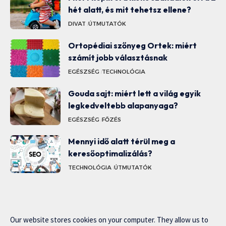
hét alatt, és mit tehetsz ellene?
DIVAT
ÚTMUTATÓK
Ortopédiai szőnyeg Ortek: miért
számít jobb választásnak
EGÉSZSÉG
TECHNOLÓGIA
Gouda sajt: miért lett a világ egyik
legkedveltebb alapanyaga?
EGÉSZSÉG
FŐZÉS
Mennyi idő alatt térül meg a
keresőoptimalizálás?
TECHNOLÓGIA
ÚTMUTATÓK
Our website stores cookies on your computer. They allow us to