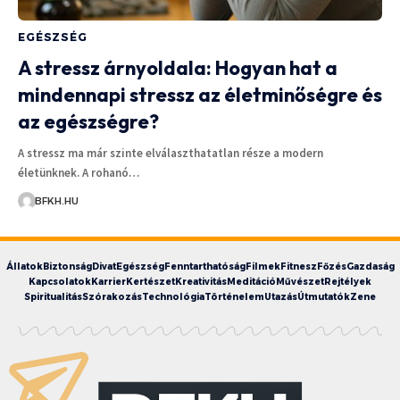
EGÉSZSÉG
A stressz árnyoldala: Hogyan hat a
mindennapi stressz az életminőségre és
az egészségre?
A stressz ma már szinte elválaszthatatlan része a modern
életünknek. A rohanó…
BFKH.HU
Állatok
Biztonság
Divat
Egészség
Fenntarthatóság
Filmek
Fitnesz
Főzés
Gazdaság
Kapcsolatok
Karrier
Kertészet
Kreativitás
Meditáció
Művészet
Rejtélyek
Spiritualitás
Szórakozás
Technológia
Történelem
Utazás
Útmutatók
Zene