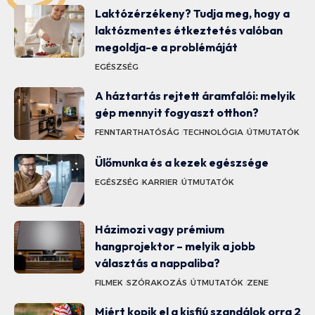
Laktózérzékeny? Tudja meg, hogy a
laktózmentes étkeztetés valóban
megoldja-e a problémáját
EGÉSZSÉG
A háztartás rejtett áramfalói: melyik
gép mennyit fogyaszt otthon?
FENNTARTHATÓSÁG
TECHNOLÓGIA
ÚTMUTATÓK
Ülőmunka és a kezek egészsége
EGÉSZSÉG
KARRIER
ÚTMUTATÓK
Házimozi vagy prémium
hangprojektor – melyik a jobb
választás a nappaliba?
FILMEK
SZÓRAKOZÁS
ÚTMUTATÓK
ZENE
Miért kopik el a kisfiú szandálok orra 2