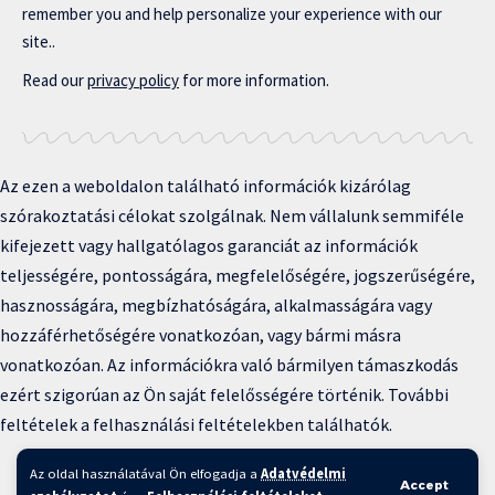
remember you and help personalize your experience with our
site..
Read our
privacy policy
for more information.
Az ezen a weboldalon található információk kizárólag
szórakoztatási célokat szolgálnak. Nem vállalunk semmiféle
kifejezett vagy hallgatólagos garanciát az információk
teljességére, pontosságára, megfelelőségére, jogszerűségére,
hasznosságára, megbízhatóságára, alkalmasságára vagy
hozzáférhetőségére vonatkozóan, vagy bármi másra
vonatkozóan. Az információkra való bármilyen támaszkodás
ezért szigorúan az Ön saját felelősségére történik. További
feltételek a felhasználási feltételekben találhatók.
Copyright © 2025 BFKH.hu
Az oldal használatával Ön elfogadja a
Adatvédelmi
Accept