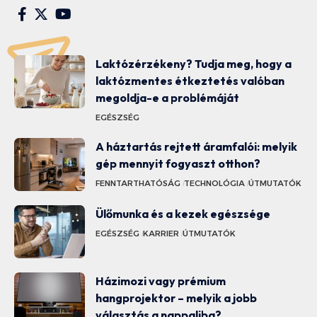
Laktózérzékeny? Tudja meg, hogy a
laktózmentes étkeztetés valóban
megoldja-e a problémáját
EGÉSZSÉG
A háztartás rejtett áramfalói: melyik
gép mennyit fogyaszt otthon?
FENNTARTHATÓSÁG
TECHNOLÓGIA
ÚTMUTATÓK
Ülőmunka és a kezek egészsége
EGÉSZSÉG
KARRIER
ÚTMUTATÓK
Házimozi vagy prémium
hangprojektor – melyik a jobb
választás a nappaliba?