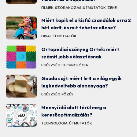
FILMEK
SZÓRAKOZÁS
ÚTMUTATÓK
ZENE
Miért kopik el a kisfiú szandálok orra 2
hét alatt, és mit tehetsz ellene?
DIVAT
ÚTMUTATÓK
Ortopédiai szőnyeg Ortek: miért
számít jobb választásnak
EGÉSZSÉG
TECHNOLÓGIA
Gouda sajt: miért lett a világ egyik
legkedveltebb alapanyaga?
EGÉSZSÉG
FŐZÉS
Mennyi idő alatt térül meg a
keresőoptimalizálás?
TECHNOLÓGIA
ÚTMUTATÓK