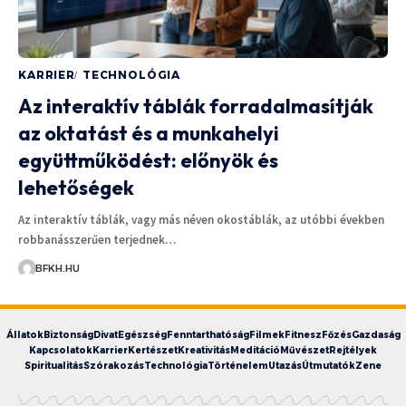
KARRIER
TECHNOLÓGIA
Az interaktív táblák forradalmasítják
az oktatást és a munkahelyi
együttműködést: előnyök és
lehetőségek
Az interaktív táblák, vagy más néven okostáblák, az utóbbi években
robbanásszerűen terjednek…
BFKH.HU
Állatok
Biztonság
Divat
Egészség
Fenntarthatóság
Filmek
Fitnesz
Főzés
Gazdaság
Kapcsolatok
Karrier
Kertészet
Kreativitás
Meditáció
Művészet
Rejtélyek
Spiritualitás
Szórakozás
Technológia
Történelem
Utazás
Útmutatók
Zene