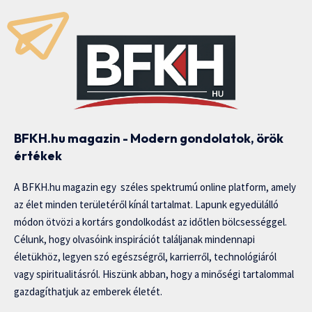
BFKH.hu magazin - Modern gondolatok, örök
értékek
A BFKH.hu magazin egy széles spektrumú online platform, amely
az élet minden területéről kínál tartalmat. Lapunk egyedülálló
módon ötvözi a kortárs gondolkodást az időtlen bölcsességgel.
Célunk, hogy olvasóink inspirációt találjanak mindennapi
életükhöz, legyen szó egészségről, karrierről, technológiáról
vagy spiritualitásról. Hiszünk abban, hogy a minőségi tartalommal
gazdagíthatjuk az emberek életét.