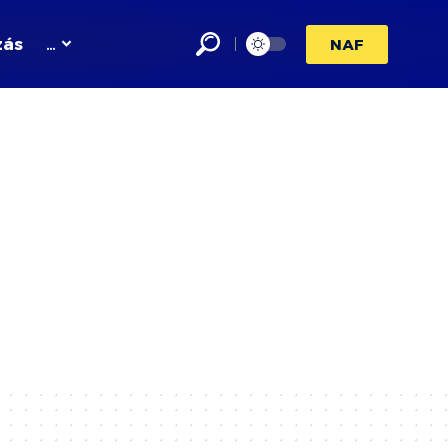
zás
…
NAF