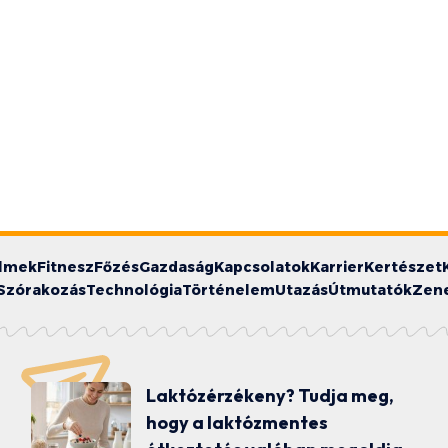
ilmek
Fitnesz
Főzés
Gazdaság
Kapcsolatok
Karrier
Kertészet
Szórakozás
Technológia
Történelem
Utazás
Útmutatók
Zen
Laktózérzékeny? Tudja meg,
hogy a laktózmentes