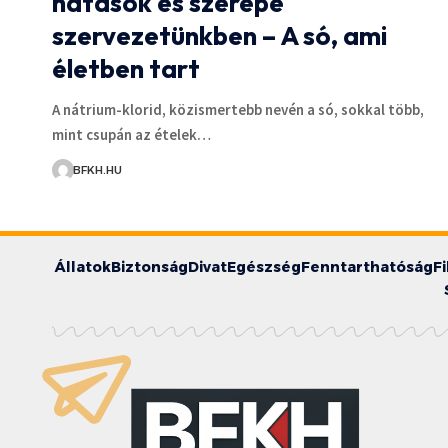
hatások és szerepe
szervezetünkben – A só, ami
életben tart
A nátrium-klorid, közismertebb nevén a só, sokkal több,
mint csupán az ételek…
BFKH.HU
Állatok
Biztonság
Divat
Egészség
Fenntarthatóság
F