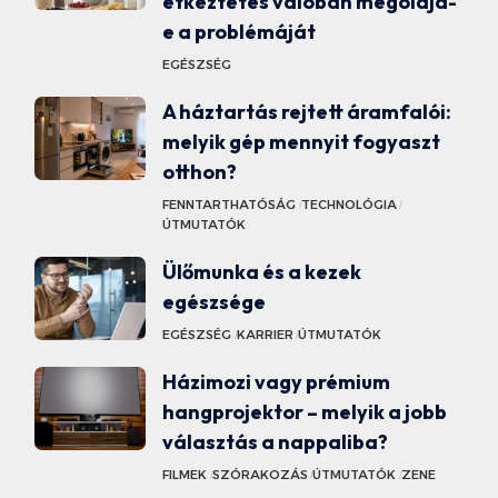
étkeztetés valóban megoldja-
e a problémáját
EGÉSZSÉG
A háztartás rejtett áramfalói:
melyik gép mennyit fogyaszt
otthon?
FENNTARTHATÓSÁG
TECHNOLÓGIA
ÚTMUTATÓK
Ülőmunka és a kezek
egészsége
EGÉSZSÉG
KARRIER
ÚTMUTATÓK
Házimozi vagy prémium
hangprojektor – melyik a jobb
választás a nappaliba?
FILMEK
SZÓRAKOZÁS
ÚTMUTATÓK
ZENE