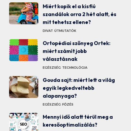
Miért kopik el a kisfiú
szandálok orra 2 hét alatt, és
mit tehetsz ellene?
DIVAT
ÚTMUTATÓK
Ortopédiai szőnyeg Ortek:
miért számít jobb
választásnak
EGÉSZSÉG
TECHNOLÓGIA
Gouda sajt: miért lett a világ
egyik legkedveltebb
alapanyaga?
EGÉSZSÉG
FŐZÉS
Mennyi idő alatt térül meg a
keresőoptimalizálás?