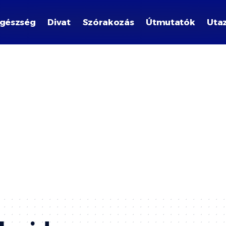
gészség
Divat
Szórakozás
Útmutatók
Uta