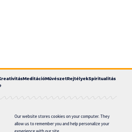
Kreativitás
Meditáció
Művészet
Rejtélyek
Spiritualitás
e
Our website stores cookies on your computer. They
allow us to remember you and help personalize your
experience with our site..