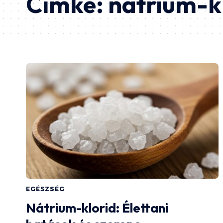
Címke:
nátrium-k
EGÉSZSÉG
Nátrium-klorid: Élettani