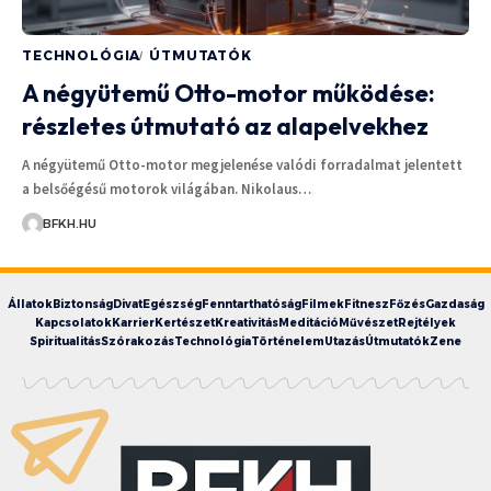
TECHNOLÓGIA
ÚTMUTATÓK
A négyütemű Otto-motor működése:
részletes útmutató az alapelvekhez
A négyütemű Otto-motor megjelenése valódi forradalmat jelentett
a belsőégésű motorok világában. Nikolaus…
BFKH.HU
Állatok
Biztonság
Divat
Egészség
Fenntarthatóság
Filmek
Fitnesz
Főzés
Gazdaság
Kapcsolatok
Karrier
Kertészet
Kreativitás
Meditáció
Művészet
Rejtélyek
Spiritualitás
Szórakozás
Technológia
Történelem
Utazás
Útmutatók
Zene