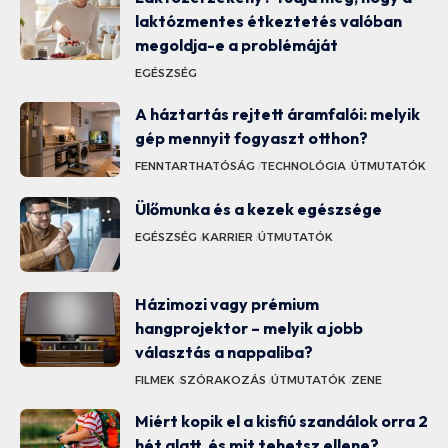
laktózmentes étkeztetés valóban
megoldja-e a problémáját
EGÉSZSÉG
A háztartás rejtett áramfalói: melyik
gép mennyit fogyaszt otthon?
FENNTARTHATÓSÁG
TECHNOLÓGIA
ÚTMUTATÓK
Ülőmunka és a kezek egészsége
EGÉSZSÉG
KARRIER
ÚTMUTATÓK
Házimozi vagy prémium
hangprojektor – melyik a jobb
választás a nappaliba?
FILMEK
SZÓRAKOZÁS
ÚTMUTATÓK
ZENE
Miért kopik el a kisfiú szandálok orra 2
hét alatt, és mit tehetsz ellene?