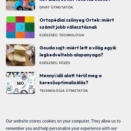
DIVAT
ÚTMUTATÓK
Ortopédiai szőnyeg Ortek: miért
számít jobb választásnak
EGÉSZSÉG
TECHNOLÓGIA
Gouda sajt: miért lett a világ egyik
legkedveltebb alapanyaga?
EGÉSZSÉG
FŐZÉS
Mennyi idő alatt térül meg a
keresőoptimalizálás?
TECHNOLÓGIA
ÚTMUTATÓK
Our website stores cookies on your computer. They allow us to
remember you and help personalize your experience with our