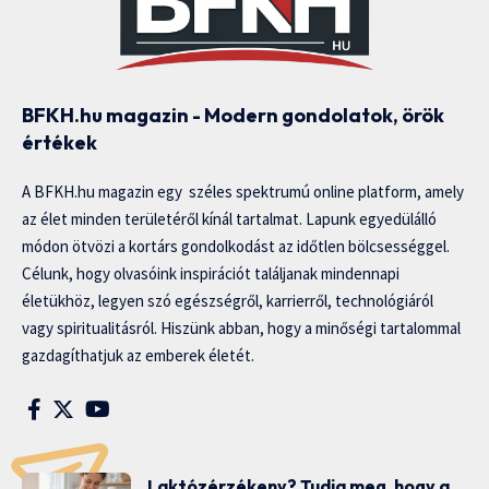
BFKH.hu magazin - Modern gondolatok, örök
értékek
A BFKH.hu magazin egy széles spektrumú online platform, amely
az élet minden területéről kínál tartalmat. Lapunk egyedülálló
módon ötvözi a kortárs gondolkodást az időtlen bölcsességgel.
Célunk, hogy olvasóink inspirációt találjanak mindennapi
életükhöz, legyen szó egészségről, karrierről, technológiáról
vagy spiritualitásról. Hiszünk abban, hogy a minőségi tartalommal
gazdagíthatjuk az emberek életét.
Laktózérzékeny? Tudja meg, hogy a