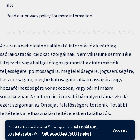
site..
Read our
privacy policy
for more information.
Az ezen a weboldalon található információk kizárólag
szórakoztatási célokat szolgálnak. Nem vállalunk semmiféle
kifejezett vagy hallgatólagos garanciát az információk
teljességére, pontosságára, megfelelőségére, jogszerűségére,
hasznosságára, megbízhatóságára, alkalmasságára vagy
hozzáférhetőségére vonatkozóan, vagy bármi másra
vonatkozóan. Az információkra való bármilyen támaszkodás
ezért szigorúan az Ön saját felelősségére történik. További
feltételek a felhasználási feltételekben találhatók.
Copyright © 2025 BFKH.hu
Az oldal használatával Ön elfogadja a
Adatvédelmi
Accept
szabályzatot
és a
Felhasználási feltételeket
.
Felhasználási feltételek –
Adatvédelmi irányelvek –
Kapcsolat
–